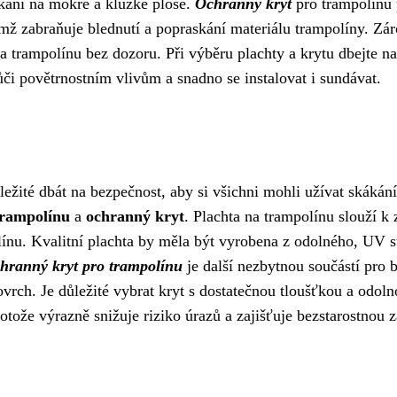
kání na mokré a kluzké ploše.
Ochranný kryt
pro trampolínu 
ž zabraňuje blednutí a popraskání materiálu trampolíny. Zár
trampolínu bez dozoru. Při výběru plachty a krytu dbejte na
ůči povětrnostním vlivům a snadno se instalovat i sundávat.
ežité dbát na bezpečnost, aby si všichni mohli užívat skákání
trampolínu
a
ochranný kryt
. Plachta na trampolínu slouží k
nu. Kvalitní plachta by měla být vyrobena z odolného, UV st
hranný kryt pro trampolínu
je další nezbytnou součástí pro 
rch. Je důležité vybrat kryt s dostatečnou tloušťkou a odoln
rotože výrazně snižuje riziko úrazů a zajišťuje bezstarostnou 