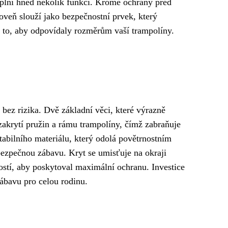
plní hned několik funkcí. Kromě ochrany před
oveň slouží jako bezpečnostní prvek, který
 to, aby odpovídaly rozměrům vaší trampolíny.
 bez rizika. Dvě základní věci, které výrazně
 zakrytí pružin a rámu trampolíny, čímž zabraňuje
abilního materiálu, který odolá povětrnostním
bezpečnou zábavu. Kryt se umisťuje na okraji
ostí, aby poskytoval maximální ochranu. Investice
zábavu pro celou rodinu.