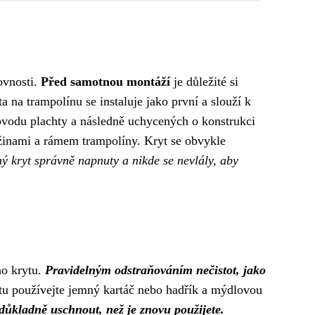
ovnosti.
Před samotnou montáží
je důležité si
a na trampolínu se instaluje jako první a slouží k
vodu plachty a následně uchycených o konstrukci
ružinami a rámem trampolíny. Kryt se obvykle
ný kryt správně napnuty a nikde se nevlály, aby
ho krytu.
Pravidelným odstraňováním nečistot, jako
ytu používejte jemný kartáč nebo hadřík a mýdlovou
 důkladně uschnout, než je znovu použijete.