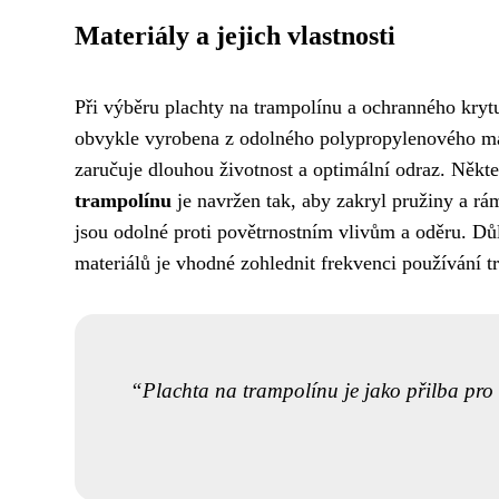
Materiály a jejich vlastnosti
Při výběru plachty na trampolínu a ochranného krytu 
obvykle vyrobena z odolného polypropylenového mat
zaručuje dlouhou životnost a optimální odraz. Někt
trampolínu
je navržen tak, aby zakryl pružiny a r
jsou odolné proti povětrnostním vlivům a oděru. Důle
materiálů je vhodné zohlednit frekvenci používání t
Plachta na trampolínu je jako přilba pro cy