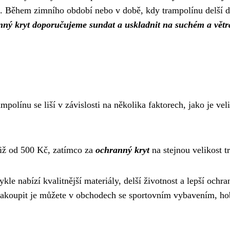
. Během zimního období nebo v době, kdy trampolínu delší do
nný kryt doporučujeme sundat a uskladnit na suchém a vět
polínu se liší v závislosti na několika faktorech, jako je vel
iž od 500 Kč, zatímco za
ochranný kryt
na stejnou velikost t
ykle nabízí kvalitnější materiály, delší životnost a lepší och
Zakoupit je můžete v obchodech se sportovním vybavením, hob