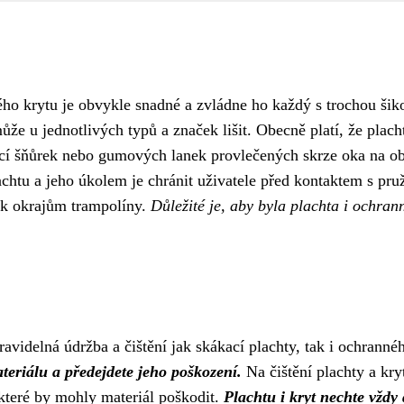
ho krytu je obvykle snadné a zvládne ho každý s trochou šik
že u jednotlivých typů a značek lišit. Obecně platí, že placht
 šňůrek nebo gumových lanek provlečených skrze oka na ob
lachtu a jeho úkolem je chránit uživatele před kontaktem s p
 k okrajům trampolíny.
Důležité je, aby byla plachta i ochran
avidelná údržba a čištění jak skákací plachty, tak i ochranné
materiálu a předejdete jeho poškození.
Na čištění plachty a kr
které by mohly materiál poškodit.
Plachtu i kryt nechte vždy