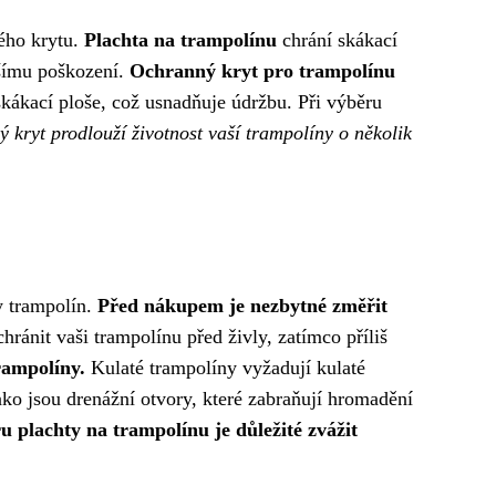
ného krytu.
Plachta na trampolínu
chrání skákací
lšímu poškození.
Ochranný kryt pro trampolínu
 skákací ploše, což usnadňuje údržbu. Při výběru
 kryt prodlouží životnost vaší trampolíny o několik
y trampolín.
Před nákupem je nezbytné změřit
hránit vaši trampolínu před živly, zatímco příliš
rampolíny.
Kulaté trampolíny vyžadují kulaté
ako jsou drenážní otvory, které zabraňují hromadění
ru plachty na trampolínu je důležité zvážit