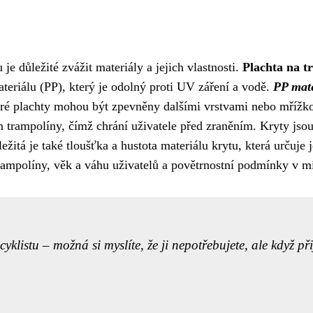
je důležité zvážit materiály a jejich vlastnosti.
Plachta na t
eriálu (PP), který je odolný proti UV záření a vodě.
PP mate
eré plachty mohou být zpevněny dalšími vrstvami nebo mřížko
ám trampolíny, čímž chrání uživatele před zraněním. Kryty js
žitá je také tloušťka a hustota materiálu krytu, která určuje 
rampolíny, věk a váhu uživatelů a povětrnostní podmínky v mí
klistu – možná si myslíte, že ji nepotřebujete, ale když při