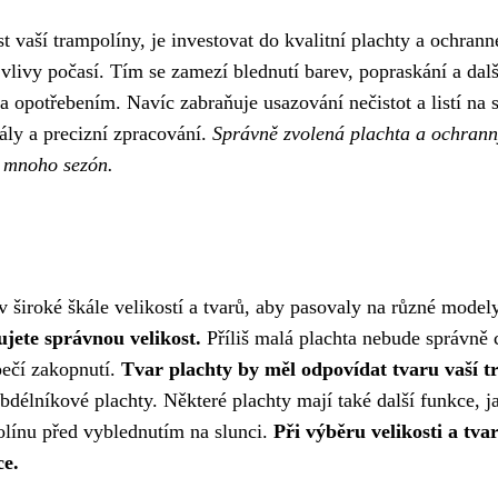
t vaší trampolíny, je investovat do kvalitní plachty a ochran
vlivy počasí. Tím se zamezí blednutí barev, popraskání a da
 a opotřebením. Navíc zabraňuje usazování nečistot a listí na
iály a precizní zpracování.
Správně zvolená plachta a ochranný
po mnoho sezón.
v široké škále velikostí a tvarů, aby pasovaly na různé model
ujete správnou velikost.
Příliš malá plachta nebude správně c
pečí zakopnutí.
Tvar plachty by měl odpovídat tvaru vaší t
bdélníkové plachty. Některé plachty mají také další funkce, j
olínu před vyblednutím na slunci.
Při výběru velikosti a tva
ce.