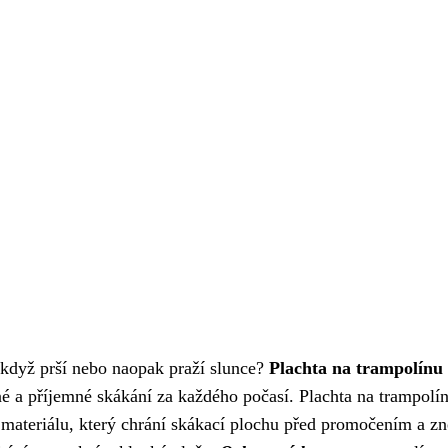
o když prší nebo naopak praží slunce?
Plachta na trampolínu
čné a příjemné skákání za každého počasí. Plachta na trampolí
materiálu, který chrání skákací plochu před promočením a zn