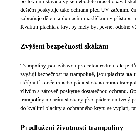
perfektním stavu a vy se nebudete muset obávat ská
deštěm poskytuje také ochranu před UV zářením, čím
zabraňuje dětem a domácím mazlíčkům v přístupu na 
Kvalitní plachta a kryt by měly být pevné, odolné v
Zvýšení bezpečnosti skákání
Trampolíny jsou zábavou pro celou rodinu, ale je důl
zvyšují bezpečnost na trampolíně, jsou
plachta na 
skřípnutí končetin nebo pádu skokana mimo trampolí
vlivům a zároveň poskytne dostatečnou ochranu.
Oc
trampolíny a chrání skokany před pádem na tvrdý pov
do kvalitní plachty a ochranného krytu se vyplatí, p
Prodlužení životnosti trampolíny