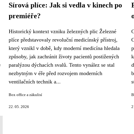
Sírová plíce: Jak si vedla v kinech po
premiéře?
Historický kontext vzniku železných plic Železné
C
plíce představovaly revoluční medicínský přístroj,
C
který vznikl v době, kdy moderní medicína hledala
p
způsoby, jak zachránit životy pacientů postižených
k
e
paralýzou dýchacích svalů. Tento vynález se stal
d
nezbytným v éře před rozvojem moderních
b
ventilačních technik a...
s
Box office a zákulisí
B
22. 05. 2026
2