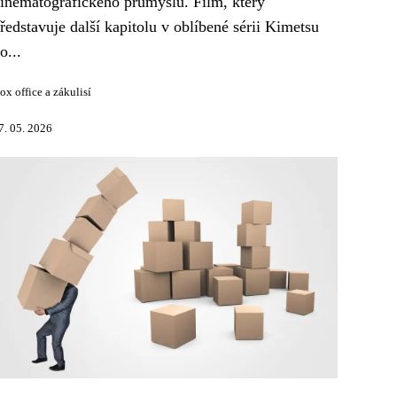
inematografického průmyslu. Film, který
ředstavuje další kapitolu v oblíbené sérii Kimetsu
o...
ox office a zákulisí
7. 05. 2026