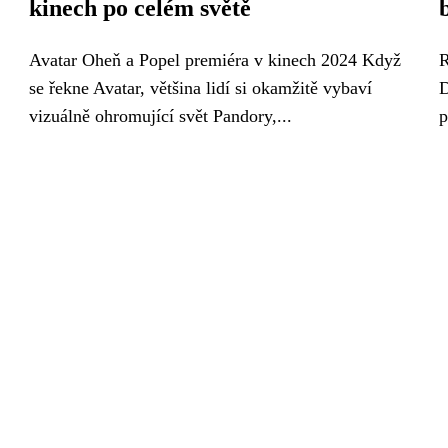
kinech po celém světě
Avatar Oheň a Popel premiéra v kinech 2024 Když
R
se řekne Avatar, většina lidí si okamžitě vybaví
D
vizuálně ohromující svět Pandory,...
p