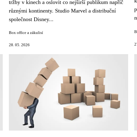
k
tržby v kinech a oslovit co nejširší publikum napříč
p
různými kontinenty. Studio Marvel a distribuční
n
společnost Disney...
B
Box office a zákulisí
2
28. 05. 2026