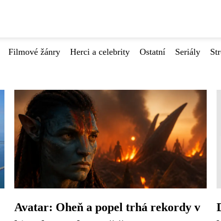
Filmové žánry
Herci a celebrity
Ostatní
Seriály
St
Avatar: Oheň a popel trhá rekordy v