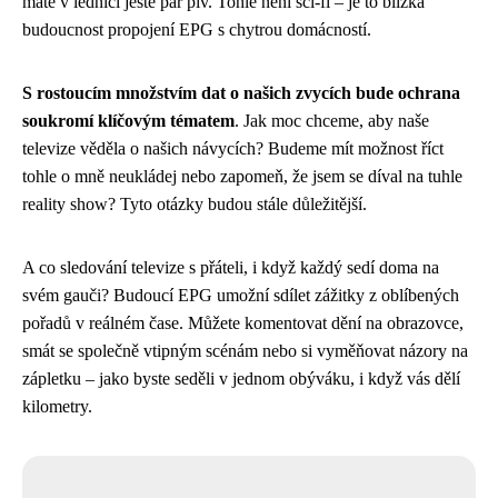
máte v lednici ještě pár piv. Tohle není sci-fi – je to blízká
budoucnost propojení EPG s chytrou domácností.
S rostoucím množstvím dat o našich zvycích bude ochrana
soukromí klíčovým tématem
. Jak moc chceme, aby naše
televize věděla o našich návycích? Budeme mít možnost říct
tohle o mně neukládej nebo zapomeň, že jsem se díval na tuhle
reality show? Tyto otázky budou stále důležitější.
A co sledování televize s přáteli, i když každý sedí doma na
svém gauči? Budoucí EPG umožní sdílet zážitky z oblíbených
pořadů v reálném čase. Můžete komentovat dění na obrazovce,
smát se společně vtipným scénám nebo si vyměňovat názory na
zápletku – jako byste seděli v jednom obýváku, i když vás dělí
kilometry.