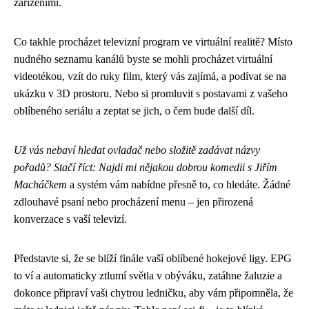
zařízeními.
Co takhle procházet televizní program ve virtuální realitě? Místo
nudného seznamu kanálů byste se mohli procházet virtuální
videotékou, vzít do ruky film, který vás zajímá, a podívat se na
ukázku v 3D prostoru. Nebo si promluvit s postavami z vašeho
oblíbeného seriálu a zeptat se jich, o čem bude další díl.
Už vás nebaví hledat ovladač nebo složitě zadávat názvy
pořadů? Stačí říct: Najdi mi nějakou dobrou komedii s Jiřím
Macháčkem
a systém vám nabídne přesně to, co hledáte. Žádné
zdlouhavé psaní nebo procházení menu – jen přirozená
konverzace s vaší televizí.
Představte si, že se blíží finále vaší oblíbené hokejové ligy. EPG
to ví a automaticky ztlumí světla v obýváku, zatáhne žaluzie a
dokonce připraví vaši chytrou ledničku, aby vám připomněla, že