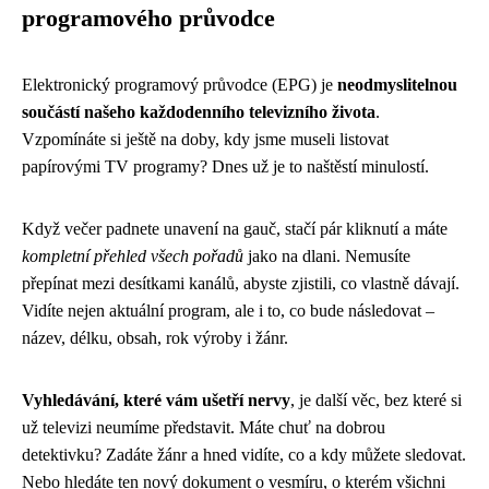
programového průvodce
Elektronický programový průvodce (EPG) je
neodmyslitelnou
součástí našeho každodenního televizního života
.
Vzpomínáte si ještě na doby, kdy jsme museli listovat
papírovými TV programy? Dnes už je to naštěstí minulostí.
Když večer padnete unavení na gauč, stačí pár kliknutí a máte
kompletní přehled všech pořadů
jako na dlani. Nemusíte
přepínat mezi desítkami kanálů, abyste zjistili, co vlastně dávají.
Vidíte nejen aktuální program, ale i to, co bude následovat –
název, délku, obsah, rok výroby i žánr.
Vyhledávání, které vám ušetří nervy
, je další věc, bez které si
už televizi neumíme představit. Máte chuť na dobrou
detektivku? Zadáte žánr a hned vidíte, co a kdy můžete sledovat.
Nebo hledáte ten nový dokument o vesmíru, o kterém všichni