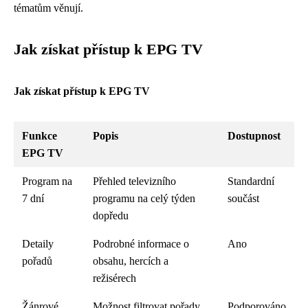
tématům věnují.
Jak získat přístup k EPG TV
Jak získat přístup k EPG TV
Funkce
Popis
Dostupnost
EPG TV
Program na
Přehled televizního
Standardní
7 dní
programu na celý týden
součást
dopředu
Detaily
Podrobné informace o
Ano
pořadů
obsahu, hercích a
režisérech
Žánrové
Možnost filtrovat pořady
Podporováno