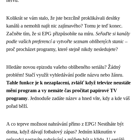
nervů.
Kolikrát se vám stalo, že jste bezcílně proklikávali desítky
kanálů a nemohli najít nic zajímavého? Tomu je teď konec.
Začněte tím, že si EPG přizpůsobíte na míru.
Seřaďte si kanály
podle vašich preferencí a vytvořte seznam oblíbených stanic
–
proč procházet programy, které stejně nikdy nesledujete?
Hledáte novou epizodu vašeho oblíbeného seriálu? Žádný
problém! Stačí využít vyhledávání podle názvu nebo žánru.
Tahle funkce je k nezaplacení, zvlášť když televize neustále
mění program a vy nemáte čas pročítat papírové TV
programy
. Jednoduše zadáte název a hned víte, kdy a kde váš
pořad běží.
A co teprve možnost nahrávání přímo z EPG! Nestíháte být
doma, když dávají fotbalový zápas? Jedním kliknutím v
průvodci nastavíte nahrávání a můžete být v klidu. U seriálů