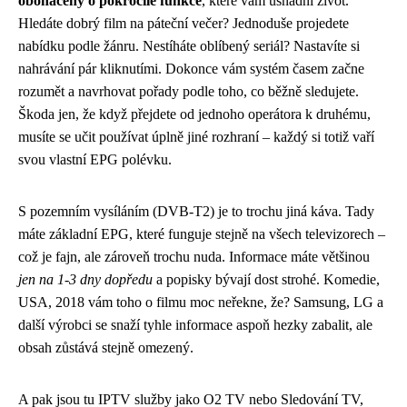
obohaceny o pokročilé funkce
, které vám usnadní život.
Hledáte dobrý film na páteční večer? Jednoduše projedete
nabídku podle žánru. Nestíháte oblíbený seriál? Nastavíte si
nahrávání pár kliknutími. Dokonce vám systém časem začne
rozumět a navrhovat pořady podle toho, co běžně sledujete.
Škoda jen, že když přejdete od jednoho operátora k druhému,
musíte se učit používat úplně jiné rozhraní – každý si totiž vaří
svou vlastní EPG polévku.
S pozemním vysíláním (DVB-T2) je to trochu jiná káva. Tady
máte základní EPG, které funguje stejně na všech televizorech –
což je fajn, ale zároveň trochu nuda. Informace máte většinou
jen na 1-3 dny dopředu
a popisky bývají dost strohé. Komedie,
USA, 2018 vám toho o filmu moc neřekne, že? Samsung, LG a
další výrobci se snaží tyhle informace aspoň hezky zabalit, ale
obsah zůstává stejně omezený.
A pak jsou tu IPTV služby jako O2 TV nebo Sledování TV,