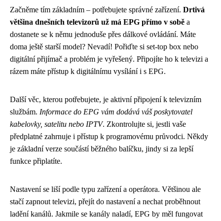
Začněme tím základním – potřebujete správné zařízení.
Drtivá
většina dnešních televizorů už má EPG přímo v sobě
a
dostanete se k němu jednoduše přes dálkové ovládání. Máte
doma ještě starší model? Nevadí! Pořiďte si set-top box nebo
digitální přijímač a problém je vyřešený. Připojíte ho k televizi a
rázem máte přístup k digitálnímu vysílání i s EPG.
Další věc, kterou potřebujete, je aktivní připojení k televizním
službám.
Informace do EPG vám dodává váš poskytovatel
kabelovky, satelitu nebo IPTV
. Zkontrolujte si, jestli vaše
předplatné zahrnuje i přístup k programovému průvodci. Někdy
je základní verze součástí běžného balíčku, jindy si za lepší
funkce připlatíte.
Nastavení se liší podle typu zařízení a operátora. Většinou ale
stačí zapnout televizi, přejít do nastavení a nechat proběhnout
ladění kanálů. Jakmile se kanály naladí, EPG by měl fungovat