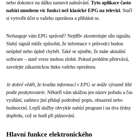
nebo dokonce na dálku nastavit nahrávání.
Tyto aplikace často
nabízí mnohem víc funkcí než klasické EPG na televizi
. Stačí
si vytvořit účet u vašeho operátora a přihlásit se.
Nefunguje vám EPG správně? Nejdřív zkontrolujte sílu signálu.
Slabý signál může způsobit, že informace v průvodci budou
neúplné nebo úplně chybět. Také se ujistěte, že máte aktuální
software – staré verze mohou zlobit. Pokud problém přetrvává,
zavolejte zákaznickou linku vašeho operátora.
Je dobré vědět, že kvalita informací v EPG se může výrazně lišit
podle poskytovatele
. Někteří vám ukážou jen název pořadu a čas
vysílání, zatímco jiní přidají podrobný popis, obsazení nebo
hodnocení. Lepší služby obvykle nabízí program i na dva týdny
dopředu, což se hodí při plánování.
Hlavní funkce elektronického