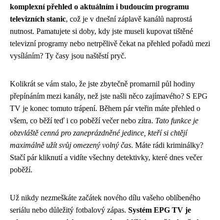
komplexní přehled o aktuálním i budoucím programu
televizních stanic
, což je v dnešní záplavě kanálů naprostá
nutnost. Pamatujete si doby, kdy jste museli kupovat tištěné
televizní programy nebo netrpělivě čekat na přehled pořadů mezi
vysíláním? Ty časy jsou naštěstí pryč.
Kolikrát se vám stalo, že jste zbytečně promarnil půl hodiny
přepínáním mezi kanály, než jste našli něco zajímavého? S EPG
TV je konec tomuto trápení. Během pár vteřin máte přehled o
všem, co běží teď i co poběží večer nebo zítra.
Tato funkce je
obzvláště cenná pro zaneprázdněné jedince, kteří si chtějí
maximálně užít svůj omezený volný čas
. Máte rádi kriminálky?
Stačí pár kliknutí a vidíte všechny detektivky, které dnes večer
poběží.
Už nikdy nezmeškáte začátek nového dílu vašeho oblíbeného
seriálu nebo důležitý fotbalový zápas.
Systém EPG TV je