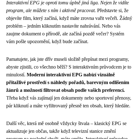
Interaktivní EPG je oproti tomu úplně jiná liga. Nejen že vidíte
program, ale můžete s ním i aktivně pracovat.
Představte si, že
objevíte film, který začíná, když máte zrovna vařit večeři. Žádný
problém – jedním kliknutím nastavíte nahrávání. Nebo vás
zaujme dokument o přírodě, ale začíná pozdě večer? Systém
vám pošle upozornění, když bude začínat.
Pamatujete, jak jste dřív museli složitě přepínat mezi programy,
abyste zjistili, co všechno běží? S interaktivním průvodcem je to
minulostí.
Moderní interaktivní EPG nabízí vizuálně
přitažlivé prostředí s náhledy pořadů, barevným odlišením
žánrů a možností filtrovat obsah podle vašich preferencí.
Třeba když vás zajímají jen dokumenty nebo sportovní přenosy,
pár kliknutí a máte vyfiltrovaný přesně ten obsah, který hledáte.
Další věc, která mě osobně vždycky štvala – klasický EPG se
aktualizuje jen občas, takže když televizní stanice změní
program na poslední chvíli, máte smůlu. Interaktivní průvodce