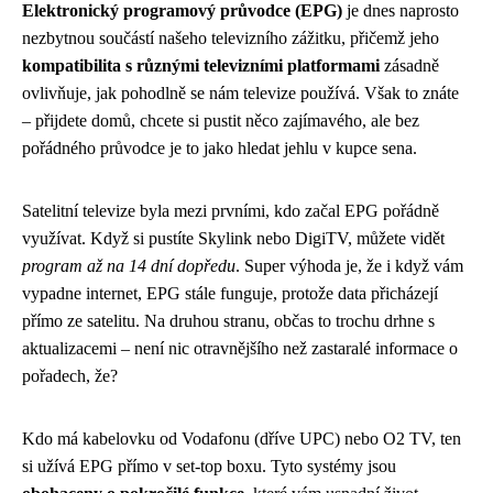
Elektronický programový průvodce (EPG)
je dnes naprosto
nezbytnou součástí našeho televizního zážitku, přičemž jeho
kompatibilita s různými televizními platformami
zásadně
ovlivňuje, jak pohodlně se nám televize používá. Však to znáte
– přijdete domů, chcete si pustit něco zajímavého, ale bez
pořádného průvodce je to jako hledat jehlu v kupce sena.
Satelitní televize byla mezi prvními, kdo začal EPG pořádně
využívat. Když si pustíte Skylink nebo DigiTV, můžete vidět
program až na 14 dní dopředu
. Super výhoda je, že i když vám
vypadne internet, EPG stále funguje, protože data přicházejí
přímo ze satelitu. Na druhou stranu, občas to trochu drhne s
aktualizacemi – není nic otravnějšího než zastaralé informace o
pořadech, že?
Kdo má kabelovku od Vodafonu (dříve UPC) nebo O2 TV, ten
si užívá EPG přímo v set-top boxu. Tyto systémy jsou