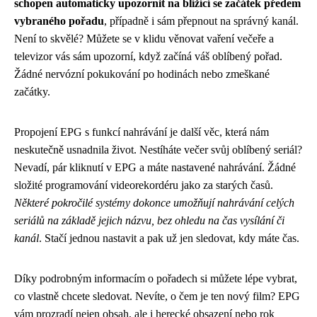
schopen automaticky upozornit na blížící se začátek předem
vybraného pořadu
, případně i sám přepnout na správný kanál.
Není to skvělé? Můžete se v klidu věnovat vaření večeře a
televizor vás sám upozorní, když začíná váš oblíbený pořad.
Žádné nervózní pokukování po hodinách nebo zmeškané
začátky.
Propojení EPG s funkcí nahrávání je další věc, která nám
neskutečně usnadnila život. Nestíháte večer svůj oblíbený seriál?
Nevadí, pár kliknutí v EPG a máte nastavené nahrávání. Žádné
složité programování videorekordéru jako za starých časů.
Některé pokročilé systémy dokonce umožňují nahrávání celých
seriálů na základě jejich názvu, bez ohledu na čas vysílání či
kanál
. Stačí jednou nastavit a pak už jen sledovat, kdy máte čas.
Díky podrobným informacím o pořadech si můžete lépe vybrat,
co vlastně chcete sledovat. Nevíte, o čem je ten nový film? EPG
vám prozradí nejen obsah, ale i herecké obsazení nebo rok