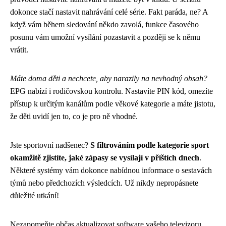
dokonce stačí nastavit nahrávání celé série. Fakt paráda, ne? A
když vám během sledování někdo zavolá, funkce časového
posunu vám umožní vysílání pozastavit a později se k němu
vrátit.
Máte doma děti a nechcete, aby narazily na nevhodný obsah?
EPG nabízí i rodičovskou kontrolu. Nastavíte PIN kód, omezíte
přístup k určitým kanálům podle věkové kategorie a máte jistotu,
že děti uvidí jen to, co je pro ně vhodné.
Jste sportovní nadšenec?
S filtrováním podle kategorie sport
okamžitě zjistíte, jaké zápasy se vysílají v příštích dnech
.
Některé systémy vám dokonce nabídnou informace o sestavách
týmů nebo předchozích výsledcích. Už nikdy nepropásnete
důležité utkání!
Nezapomeňte občas aktualizovat software vašeho televizoru