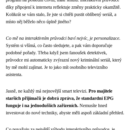
díky připojení k internetu reflektuje změny prakticky okamžitě.
Kolikrát se vám stalo, že jste si chtěli pustit oblíbený seriál, a
místo něj běželo něco úplně jiného?
Co mě na interaktivním průvodci baví nejvíc, je personalizace.
Systém si všímá, co často sledujete, a pak vám doporučuje
podobné pořady. Třeba když jsem fanoušek detektivek,
průvodce mi automaticky zvýrazní nový kriminální seriál, který
by mě mohl zajímat. Je to jako mít osobního televizního
asistenta.
Jasně, ne každý má nejnovější smart televizi.
Pro majitele
starších přijímačů je dobrá zpráva, že standardní EPG
funguje i na jednodušších zařízeních.
Nemusíte hned
investovat do nové techniky, abyste měli aspoň základní přehled.
Co považuju za největší výhodu interaktivního průvodce, je