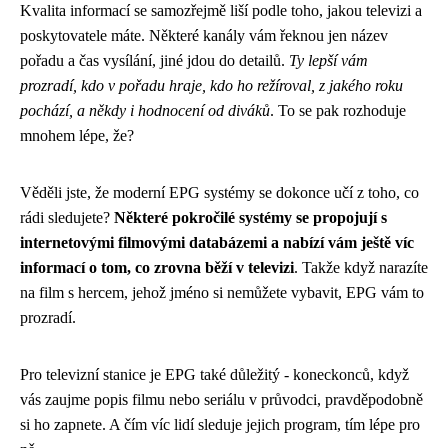
Kvalita informací se samozřejmě liší podle toho, jakou televizi a
poskytovatele máte. Některé kanály vám řeknou jen název
pořadu a čas vysílání, jiné jdou do detailů.
Ty lepší vám
prozradí, kdo v pořadu hraje, kdo ho režíroval, z jakého roku
pochází, a někdy i hodnocení od diváků
. To se pak rozhoduje
mnohem lépe, že?
Věděli jste, že moderní EPG systémy se dokonce učí z toho, co
rádi sledujete?
Některé pokročilé systémy se propojují s
internetovými filmovými databázemi a nabízí vám ještě víc
informací o tom, co zrovna běží v televizi
. Takže když narazíte
na film s hercem, jehož jméno si nemůžete vybavit, EPG vám to
prozradí.
Pro televizní stanice je EPG také důležitý - koneckonců, když
vás zaujme popis filmu nebo seriálu v průvodci, pravděpodobně
si ho zapnete. A čím víc lidí sleduje jejich program, tím lépe pro