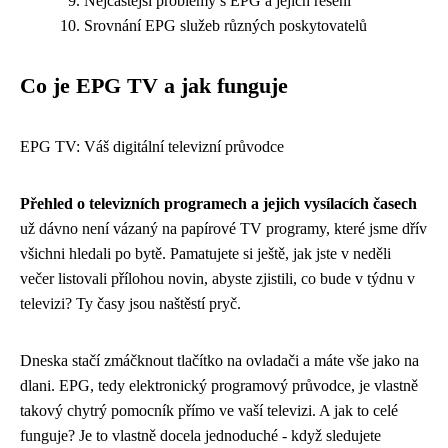
Nejčastější problémy s EPG a jejich řešení
Srovnání EPG služeb různých poskytovatelů
Co je EPG TV a jak funguje
EPG TV: Váš digitální televizní průvodce
Přehled o televizních programech a jejich vysílacích časech
už dávno není vázaný na papírové TV programy, které jsme dřív
všichni hledali po bytě. Pamatujete si ještě, jak jste v neděli
večer listovali přílohou novin, abyste zjistili, co bude v týdnu v
televizi? Ty časy jsou naštěstí pryč.
Dneska stačí zmáčknout tlačítko na ovladači a máte vše jako na
dlani. EPG, tedy elektronický programový průvodce, je vlastně
takový chytrý pomocník přímo ve vaší televizi. A jak to celé
funguje? Je to vlastně docela jednoduché - když sledujete