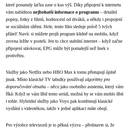
které posunuly laťku zase o kus výš. Díky připojení k internetu
vám nabídnou
nejbohatší informace o programu
– detailní
popisy, fotky z filmů, hodnocení od diváků, a někdy i propojení
se sociálními sítěmi. Hele, tento film sleduje právě 5 tvých
přátel! Navíc si můžete projít program klidně na mobilu, když
zrovna ležíte v posteli. Jen to chce stabilní internet – když začne
připojení stávkovat, EPG může být pomalejší než šnek v
protivětru.
Služby jako Netflix nebo HBO Max k tomu přistupují úplně
jinak. Místo klasické TV tabulky používají
algoritmy pro
doporučování obsahu
– něco jako osobního asistenta, který vám
říká: Když se vám líbil tento seriál, možná by se vám mohlo líbit
i tohle. Hybridní služby jako Voyo pak kombinují klasické
vysílání s videotékou, takže v jedné aplikaci máte obojí.
Pro výrobce televizorů je to pěkná výzva – představte si, že