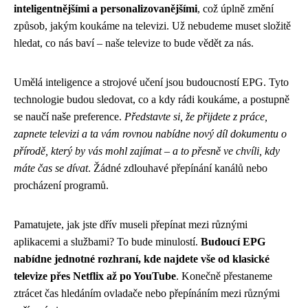
inteligentnějšími a personalizovanějšími
, což úplně změní
způsob, jakým koukáme na televizi. Už nebudeme muset složitě
hledat, co nás baví – naše televize to bude vědět za nás.
Umělá inteligence a strojové učení jsou budoucností EPG. Tyto
technologie budou sledovat, co a kdy rádi koukáme, a postupně
se naučí naše preference.
Představte si, že přijdete z práce,
zapnete televizi a ta vám rovnou nabídne nový díl dokumentu o
přírodě, který by vás mohl zajímat – a to přesně ve chvíli, kdy
máte čas se dívat
. Žádné zdlouhavé přepínání kanálů nebo
procházení programů.
Pamatujete, jak jste dřív museli přepínat mezi různými
aplikacemi a službami? To bude minulostí.
Budoucí EPG
nabídne jednotné rozhraní, kde najdete vše od klasické
televize přes Netflix až po YouTube
. Konečně přestaneme
ztrácet čas hledáním ovladače nebo přepínáním mezi různými