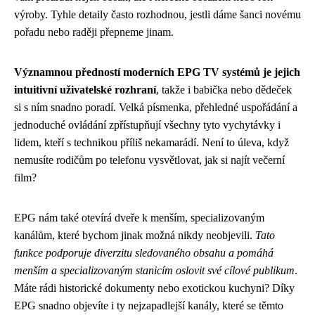
výroby. Tyhle detaily často rozhodnou, jestli dáme šanci novému
pořadu nebo raději přepneme jinam.
Významnou předností moderních EPG TV systémů je jejich
intuitivní uživatelské rozhraní
, takže i babička nebo dědeček
si s ním snadno poradí. Velká písmenka, přehledné uspořádání a
jednoduché ovládání zpřístupňují všechny tyto vychytávky i
lidem, kteří s technikou příliš nekamarádí. Není to úleva, když
nemusíte rodičům po telefonu vysvětlovat, jak si najít večerní
film?
EPG nám také otevírá dveře k menším, specializovaným
kanálům, které bychom jinak možná nikdy neobjevili.
Tato
funkce podporuje diverzitu sledovaného obsahu a pomáhá
menším a specializovaným stanicím oslovit své cílové publikum
.
Máte rádi historické dokumenty nebo exotickou kuchyni? Díky
EPG snadno objevíte i ty nejzapadlejší kanály, které se těmto