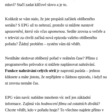
mluví? Stačí zadat klíčové slovo a je to.
Kolikrát se vám stalo, že jste propásli začátek oblíbeného
seriálu? S EPG už to nehrozí, protože si můžete
nastavit
upozornění, která vás včas upomenou
. Sedíte zrovna u večeře a
v televizi za chvíli začíná nová epizoda vašeho oblíbeného
pořadu? Žádný problém – systém vám dá vědět.
Nestíháte sledovat oblíbený pořad v reálném čase? Přímo z
programového průvodce si můžete naplánovat nahrávání.
Funkce nahrávání celých sérií
je naprostá paráda – jednou
kliknete a máte jistotu, že nepřijdete o žádnou epizodu, i když na
ni zrovna nemáte čas.
EPG vám navíc nabídne mnohem víc než jen základní
informace. Zajímá vás
hodnocení filmu od ostatních diváků
?
Chcete vědět, kdo v pořadu hraje? To všechno najdete přímo v