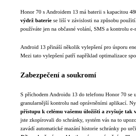
Honor 70 s Androidem 13 má baterii s kapacitou 4
výdrž baterie
se liší v závislosti na způsobu použit
používáte jen na občasné volání, SMS a kontrolu e-
Android 13 přináší několik vylepšení pro úsporu en
Mezi tato vylepšení patří například optimalizace sp
Zabezpečení a soukromí
S příchodem Androidu 13 do telefonu Honor 70 se už
granularnější kontrolu nad oprávněními aplikací. N
přístupu k celému vašemu úložišti a zvyšuje tak 
jste zkopírovali do schránky, systém vás na to upoz
zavádí automatické mazání historie schránky po urč