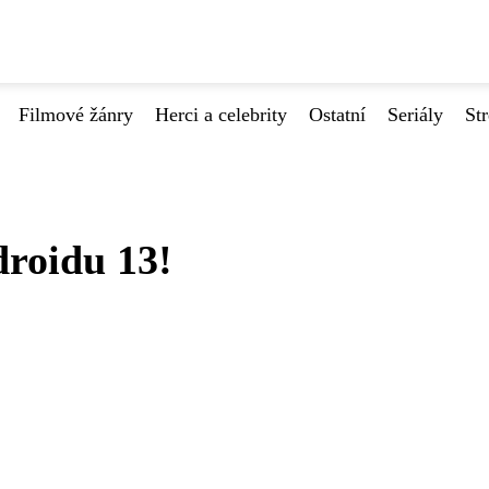
Filmové žánry
Herci a celebrity
Ostatní
Seriály
St
droidu 13!