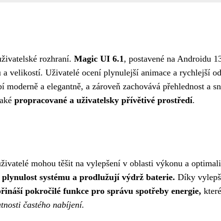
uživatelské rozhraní.
Magic UI 6.1
, postavené na Androidu 13
a velikostí. Uživatelé ocení plynulejší animace a rychlejší 
í moderně a elegantně, a zároveň zachovává přehlednost a s
také
propracované a uživatelsky přívětivé prostředí
.
ivatelé mohou těšit na vylepšení v oblasti výkonu a optimal
í plynulost systému a prodlužují výdrž baterie.
Díky vylepš
řináší pokročilé funkce pro správu spotřeby energie,
které
tnosti častého nabíjení.