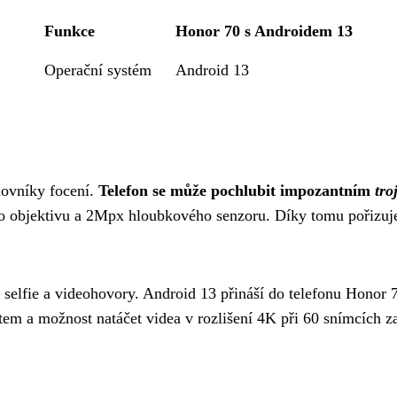
Funkce
Honor 70 s Androidem 13
Operační systém
Android 13
lovníky focení.
Telefon se může pochlubit impozantním
tro
ho objektivu a 2Mpx hloubkového senzoru. Díky tomu pořizu
o selfie a videohovory. Android 13 přináší do telefonu Honor 
tem a možnost natáčet videa v rozlišení 4K při 60 snímcích z