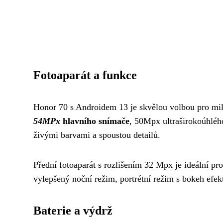
Fotoaparát a funkce
Honor 70 s Androidem 13 je skvělou volbou pro mi
54MPx
hlavního snímače
, 50Mpx ultraširokoúhlé
živými barvami a spoustou detailů.
Přední fotoaparát s rozlišením 32 Mpx je ideální pr
vylepšený noční režim, portrétní režim s bokeh efek
Baterie a výdrž