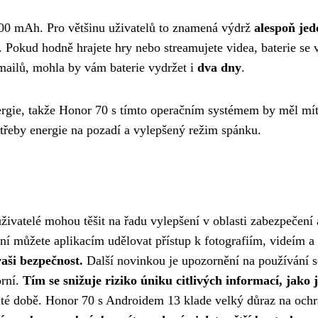
800 mAh. Pro většinu uživatelů to znamená výdrž
alespoň jed
í. Pokud hodně hrajete hry nebo streamujete videa, baterie se 
mailů, mohla by vám baterie vydržet i
dva dny
.
ergie, takže Honor 70 s tímto operačním systémem by měl mít
otřeby energie na pozadí a vylepšený režim spánku.
ivatelé mohou těšit na řadu vylepšení v oblasti zabezpečení
yní můžete aplikacím udělovat přístup k fotografiím, videím 
vaši bezpečnost.
Další novinkou je upozornění na používání s
orní.
Tím se snižuje riziko úniku citlivých informací, jako 
ité době. Honor 70 s Androidem 13 klade velký důraz na ochr