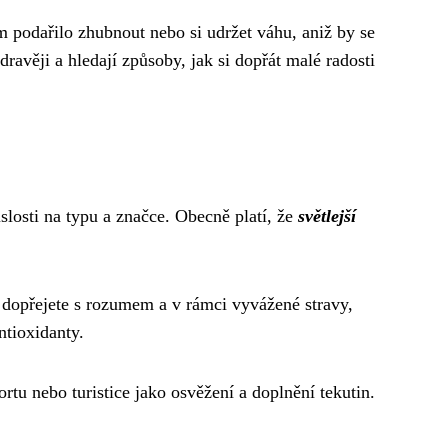
m podařilo zhubnout nebo si udržet váhu, aniž by se
ravěji a hledají způsoby, jak si dopřát malé radosti
slosti na typu a značce. Obecně platí, že
světlejší
vo dopřejete s rozumem a v rámci vyvážené stravy,
ntioxidanty.
rtu nebo turistice jako osvěžení a doplnění tekutin.