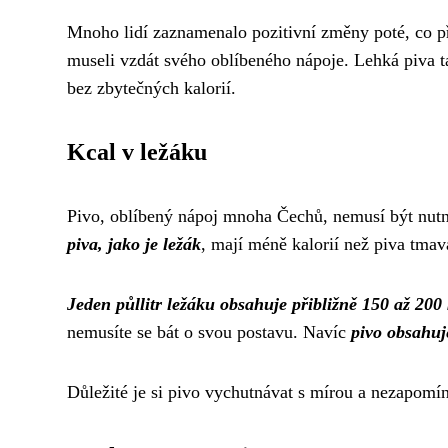
Mnoho lidí zaznamenalo pozitivní změny poté, co pře
museli vzdát svého oblíbeného nápoje. Lehká piva tak
bez zbytečných kalorií.
Kcal v ležáku
Pivo, oblíbený nápoj mnoha Čechů, nemusí být nutně n
piva, jako je ležák
, mají méně kalorií než piva tma
Jeden půllitr ležáku obsahuje přibližně 150 až 200
nemusíte se bát o svou postavu. Navíc
pivo obsahuj
Důležité je si pivo vychutnávat s mírou a nezapomín