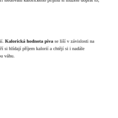
při sledování kalorického příjmu si můžete dopřát to,
ií.
Kalorická hodnota piva
se liší v závislosti na
 si hlídají příjem kalorií a chtějí si i nadále
ou váhu.