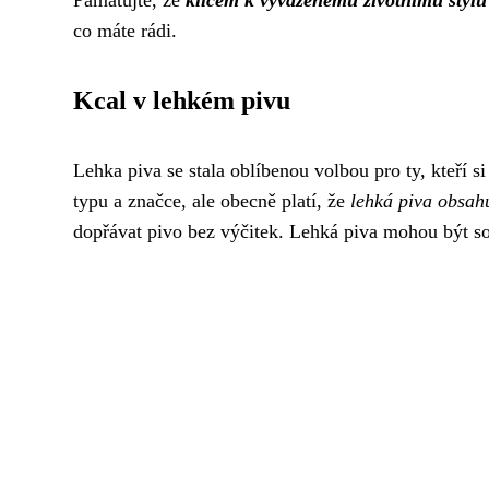
Pamatujte, že
klíčem k vyváženému životnímu stylu
co máte rádi.
Kcal v lehkém pivu
Lehka piva se stala oblíbenou volbou pro ty, kteří s
typu a značce, ale obecně platí, že
lehká piva obsahu
dopřávat pivo bez výčitek. Lehká piva mohou být s