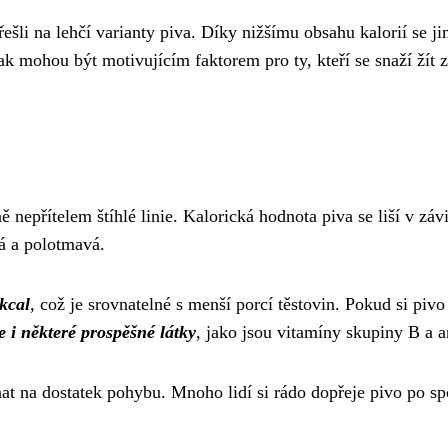
šli na lehčí varianty piva. Díky nižšímu obsahu kalorií se ji
 mohou být motivujícím faktorem pro ty, kteří se snaží žít zd
epřítelem štíhlé linie. Kalorická hodnota piva se liší v závi
vá a polotmavá.
 kcal
, což je srovnatelné s menší porcí těstovin. Pokud si pi
e i některé prospěšné látky
, jako jsou vitamíny skupiny B a a
at na dostatek pohybu. Mnoho lidí si rádo dopřeje pivo po spo