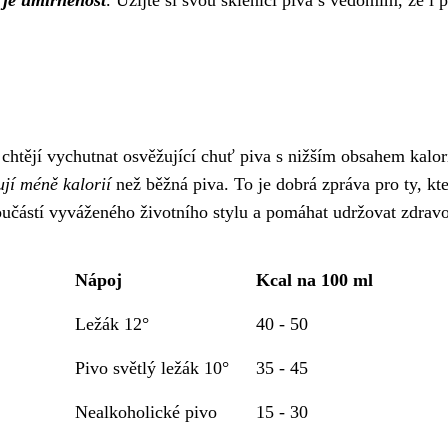
 je umírněnost
. Užijte si svou sklenici piva s vědomím, že i 
i chtějí vychutnat osvěžující chuť piva s nižším obsahem kalor
jí méně kalorií
než běžná piva. To je dobrá zpráva pro ty, kteří
oučástí vyváženého životního stylu a pomáhat udržovat zdrav
Nápoj
Kcal na 100 ml
Ležák 12°
40 - 50
Pivo světlý ležák 10°
35 - 45
Nealkoholické pivo
15 - 30