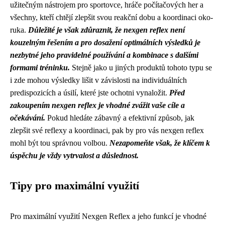
užitečným nástrojem pro sportovce, hráče počítačových her a
všechny, kteří chtějí zlepšit svou reakční dobu a koordinaci oko-
ruka.
Důležité je však zdůraznit, že nexgen reflex není
kouzelným řešením a pro dosažení optimálních výsledků je
nezbytné jeho pravidelné používání a kombinace s dalšími
formami tréninku.
Stejně jako u jiných produktů tohoto typu se
i zde mohou výsledky lišit v závislosti na individuálních
predispozicích a úsilí, které jste ochotni vynaložit.
Před
zakoupením nexgen reflex je vhodné zvážit vaše cíle a
očekávání.
Pokud hledáte zábavný a efektivní způsob, jak
zlepšit své reflexy a koordinaci, pak by pro vás nexgen reflex
mohl být tou správnou volbou.
Nezapomeňte však, že klíčem k
úspěchu je vždy vytrvalost a důslednost.
Tipy pro maximální využití
Pro maximální využití Nexgen Reflex a jeho funkcí je vhodné