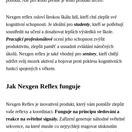
pohodu. Ale pro koho přesně je tento produkt určen?
Nexgen reflex osloví širokou škálu lidí, kteří chtí zlepšit své
kognitivní schopnosti. Je ideální pro
studenty
, kteří se potřebují
soustředit na učení a dosahovat lepších výsledků ve škole.
Pracující profesionálové
ocení jeho schopnost zvýšit
produktivitu, zlepšit paměť a usnadnit zvládání náročných
úkolů. Nexgen reflex je také vhodný pro
seniory
, kteří chtějí
udržet svůj mozek aktivní a bojovat proti poklesu kognitivních
funkcí spojených s věkem.
Jak Nexgen Reflex funguje
Nexgen Reflex je inovativní produkt, který vám pomůže zlepšit
vaše reflexy a koordinaci.
Funguje na principu sledování a
reakce na světelné signály.
Zařízení generuje náhodné světelné
sekvence, na které musíte co nejrychleji reagovat stisknutím