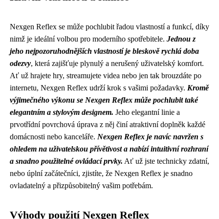
Nexgen Reflex se může pochlubit řadou vlastností a funkcí, díky
nimž je ideální volbou pro moderního spotřebitele.
Jednou z
jeho nejpozoruhodnějších vlastností je bleskově rychlá doba
odezvy
, která zajišťuje plynulý a nerušený uživatelský komfort.
Ať už hrajete hry, streamujete videa nebo jen tak brouzdáte po
internetu, Nexgen Reflex udrží krok s vašimi požadavky.
Kromě
výjimečného výkonu se Nexgen Reflex může pochlubit také
elegantním a stylovým designem.
Jeho elegantní linie a
prvotřídní povrchová úprava z něj činí atraktivní doplněk každé
domácnosti nebo kanceláře.
Nexgen Reflex je navíc navržen s
ohledem na uživatelskou přívětivost a nabízí intuitivní rozhraní
a snadno použitelné ovládací prvky.
Ať už jste technicky zdatní,
nebo úplní začátečníci, zjistíte, že Nexgen Reflex je snadno
ovladatelný a přizpůsobitelný vašim potřebám.
Výhody použití Nexgen Reflex