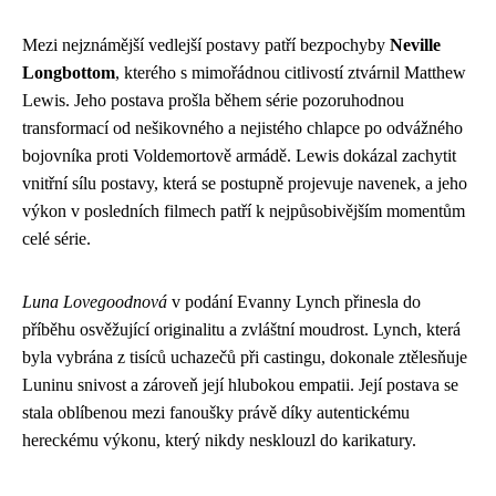
Mezi nejznámější vedlejší postavy patří bezpochyby
Neville
Longbottom
, kterého s mimořádnou citlivostí ztvárnil Matthew
Lewis. Jeho postava prošla během série pozoruhodnou
transformací od nešikovného a nejistého chlapce po odvážného
bojovníka proti Voldemortově armádě. Lewis dokázal zachytit
vnitřní sílu postavy, která se postupně projevuje navenek, a jeho
výkon v posledních filmech patří k nejpůsobivějším momentům
celé série.
Luna Lovegoodnová
v podání Evanny Lynch přinesla do
příběhu osvěžující originalitu a zvláštní moudrost. Lynch, která
byla vybrána z tisíců uchazečů při castingu, dokonale ztělesňuje
Luninu snivost a zároveň její hlubokou empatii. Její postava se
stala oblíbenou mezi fanoušky právě díky autentickému
hereckému výkonu, který nikdy nesklouzl do karikatury.