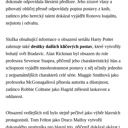
dokonale odpovídala literární předloze. Jeho zrzavé vlasy a
pihovatý obličej přesně odpovídaly popisu postavy z knih,
zatímco jeho herecký talent dokázal vyjádřit Ronovu loajalitu,
nejistotu i odvahu.
Složka obsahující informace o obsazení seriálu Harry Potter
zahrnuje také
desítky dalších klíčových postav
, které vytvořily
bohatý svět Bradavic. Alan Rickman byl obsazen do role
profesora Severuse Snapea, přičemž jeho charakteristický hlas a
schopnost vyjádřit mnohostrannost postavy z něj učinily jednoho
z nejpamátnějších charakterů celé série. Maggie Smithová jako
profesorka McGonagallová přinesla autoritu a důstojnost,
zatímco Robbie Coltrane jako Hagrid ztělesnil laskavost a
oddanost.
Obsazení vedlejších rolí bylo stejně pečlivé jako výběr hlavních
protagonistů. Tom Felton jako Draco Malfoy vytvořil
dokonalého protivníka pro hlavní trio, přičemž dokázal ukázat i