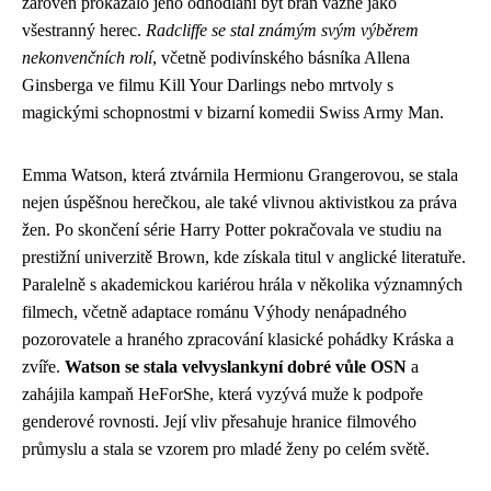
zároveň prokázalo jeho odhodlání být brán vážně jako
všestranný herec.
Radcliffe se stal známým svým výběrem
nekonvenčních rolí
, včetně podivínského básníka Allena
Ginsberga ve filmu Kill Your Darlings nebo mrtvoly s
magickými schopnostmi v bizarní komedii Swiss Army Man.
Emma Watson, která ztvárnila Hermionu Grangerovou, se stala
nejen úspěšnou herečkou, ale také vlivnou aktivistkou za práva
žen. Po skončení série Harry Potter pokračovala ve studiu na
prestižní univerzitě Brown, kde získala titul v anglické literatuře.
Paralelně s akademickou kariérou hrála v několika významných
filmech, včetně adaptace románu Výhody nenápadného
pozorovatele a hraného zpracování klasické pohádky Kráska a
zvíře.
Watson se stala velvyslankyní dobré vůle OSN
a
zahájila kampaň HeForShe, která vyzývá muže k podpoře
genderové rovnosti. Její vliv přesahuje hranice filmového
průmyslu a stala se vzorem pro mladé ženy po celém světě.