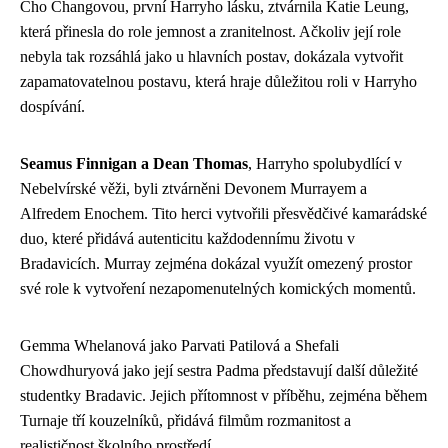
Cho Changovou, první Harryho lásku, ztvárnila Katie Leung,
která přinesla do role jemnost a zranitelnost. Ačkoliv její role
nebyla tak rozsáhlá jako u hlavních postav, dokázala vytvořit
zapamatovatelnou postavu, která hraje důležitou roli v Harryho
dospívání.
Seamus Finnigan a Dean Thomas
, Harryho spolubydlící v
Nebelvírské věži, byli ztvárněni Devonem Murrayem a
Alfredem Enochem. Tito herci vytvořili přesvědčivé kamarádské
duo, které přidává autenticitu každodennímu životu v
Bradavicích. Murray zejména dokázal využít omezený prostor
své role k vytvoření nezapomenutelných komických momentů.
Gemma Whelanová jako Parvati Patilová a Shefali
Chowdhuryová jako její sestra Padma představují další důležité
studentky Bradavic. Jejich přítomnost v příběhu, zejména během
Turnaje tří kouzelníků, přidává filmům rozmanitost a
realističnost školního prostředí.