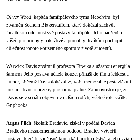
Oliver Wood
, kapitán famfrpálového týmu Nebelvíru, byl
ztvárněn Seanem Biggerstaffem, který dokázal zachytit
fanatickou oddanost své postavy famfrpálu. Jeho nadšení a
vášeň pro hru byly nakažlivé a pomohly divákům pochopit
důležitost tohoto kouzelného sportu v životě studentů.
Warwick Davis ztvárnnil profesora Fitwika s úžasnou energií a
šarmem. Jeho postava učitele kouzel přináší do filmu lehkost a
humor, přičemž Davis dokázal vytvořit memorable postavičku i
přes relativně omezený prostor na plátně. Zajímavostью je, že
Davis se v seriálu objevil i v dalších rolích, včetně role skřítka
Griphooka.
Argus Filch
, školník Bradavic, získal v podání Davida
Bradleyho nezapomenutelnou podobu. Bradley vytvořil
postavu, která je současně komická i trochu děsivá, a jeho vztah