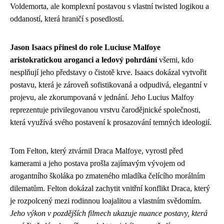
Voldemorta, ale komplexní postavou s vlastní twisted logikou a
oddaností, která hraničí s posedlostí.
Jason Isaacs přinesl do role Luciuse Malfoye
aristokratickou aroganci a ledový pohrdání
všemi, kdo
nesplňují jeho představy o čistotě krve. Isaacs dokázal vytvořit
postavu, která je zároveň sofistikovaná a odpudivá, elegantní v
projevu, ale zkorumpovaná v jednání. Jeho Lucius Malfoy
reprezentuje privilegovanou vrstvu čarodějnické společnosti,
která využívá svého postavení k prosazování temných ideologií.
Tom Felton, který ztvárnil Draca Malfoye, vyrostl před
kamerami a jeho postava prošla zajímavým vývojem od
arogantního školáka po zmateného mladíka čelícího morálním
dilematům. Felton dokázal zachytit vnitřní konflikt Draca, který
je rozpolcený mezi rodinnou loajalitou a vlastním svědomím.
Jeho výkon v pozdějších filmech ukazuje nuance postavy, která