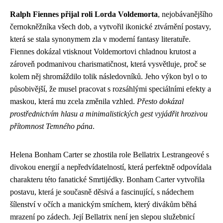
Ralph Fiennes přijal roli Lorda Voldemorta
, nejobávanějšího
černokněžníka všech dob, a vytvořil ikonické ztvárnění postavy,
která se stala synonymem zla v moderní fantasy literatuře.
Fiennes dokázal vtisknout Voldemortovi chladnou krutost a
zároveň podmanivou charismatičnost, která vysvětluje, proč se
kolem něj shromáždilo tolik následovníků. Jeho výkon byl o to
působivější, že musel pracovat s rozsáhlými speciálními efekty a
maskou, která mu zcela změnila vzhled.
Přesto dokázal
prostřednictvím hlasu a minimalistických gest vyjádřit hrozivou
přítomnost Temného pána
.
Helena Bonham Carter se zhostila role Bellatrix Lestrangeové s
divokou energií a nepředvídatelností, která perfektně odpovídala
charakteru této fanatické Smrtijédky. Bonham Carter vytvořila
postavu, která je současně děsivá a fascinující, s nádechem
šílenství v očích a manickým smíchem, který divákům běhá
mrazení po zádech. Její Bellatrix není jen slepou služebnicí