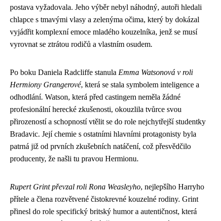
postava vyžadovala. Jeho výběr nebyl náhodný, autoři hledali
chlapce s tmavými vlasy a zelenýma očima, který by dokázal
vyjádřit komplexní emoce mladého kouzelníka, jenž se musí
vyrovnat se ztrátou rodičů a vlastním osudem.
Po boku Daniela Radcliffe stanula
Emma Watsonová v roli
Hermiony Grangerové
, která se stala symbolem inteligence a
odhodlání. Watson, která před castingem neměla žádné
profesionální herecké zkušenosti, okouzlila tvůrce svou
přirozeností a schopností vtělit se do role nejchytřejší studentky
Bradavic. Její chemie s ostatními hlavními protagonisty byla
patrná již od prvních zkušebních natáčení, což přesvědčilo
producenty, že našli tu pravou Hermionu.
Rupert Grint převzal roli Rona Weasleyho
, nejlepšího Harryho
přítele a člena rozvětvené čistokrevné kouzelné rodiny. Grint
přinesl do role specifický britský humor a autentičnost, která