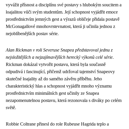
vyvážit přísnost a disciplínu své postavy s hlubokým soucitem a
loajalitou vůči svým studentům. Její schopnost vyjádřit emoce
prostřednictvím jemných gest a výrazů obličeje přidala postavě
McGonagallové mnohovrstevnatost, která ji učinila jednou z
nejoblíbenějších postav série.
Alan Rickman v roli Severuse Snapea představoval jednu z
nejsložitějších a nejzajímavějších herecký výkonů celé série
.
Rickman dokázal vytvořit postavu, která byla současně
odpudivá i fascinující, přičemž udržoval tajemství Snapeovy
skutečné loajality až do samého závěru příběhu. Jeho
charakteristický hlas a schopnost vyjádřit mnoho významu
prostřednictvím minimálních gest učinily ze Snapea
nezapomenutelnou postavu, která rezonovala s diváky po celém
světě.
Robbie Coltrane přinesl do role Rubeuse Hagrida teplo a