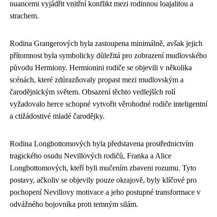
nuancemi vyjádřit vnitřní konflikt mezi rodinnou loajalitou a
strachem.
Rodina Grangerových byla zastoupena minimálně, avšak jejich
přítomnost byla symbolicky důležitá pro zobrazení mudlovského
původu Hermiony. Hermionini rodiče se objevili v několika
scénách, které zdůrazňovaly propast mezi mudlovským a
čarodějnickým světem. Obsazení těchto vedlejších rolí
vyžadovalo herce schopné vytvořit věrohodné rodiče inteligentní
a ctižádostivé mladé čarodějky.
Rodina Longbottomových byla představena prostřednictvím
tragického osudu Nevillových rodičů, Franka a Alice
Longbottomových, kteří byli mučením zbaveni rozumu. Tyto
postavy, ačkoliv se objevily pouze okrajově, byly klíčové pro
pochopení Nevillovy motivace a jeho postupné transformace v
odvážného bojovníka proti temným silám.