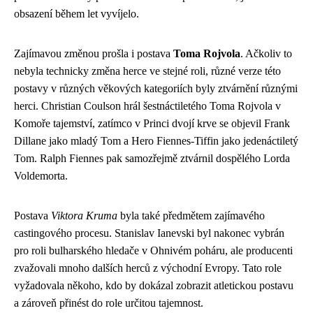
obsazení během let vyvíjelo.
Zajímavou změnou prošla i postava
Toma Rojvola
. Ačkoliv to
nebyla technicky změna herce ve stejné roli, různé verze této
postavy v různých věkových kategoriích byly ztvárnění různými
herci. Christian Coulson hrál šestnáctiletého Toma Rojvola v
Komoře tajemství, zatímco v Princi dvojí krve se objevil Frank
Dillane jako mladý Tom a Hero Fiennes-Tiffin jako jedenáctiletý
Tom. Ralph Fiennes pak samozřejmě ztvárnil dospělého Lorda
Voldemorta.
Postava
Viktora Kruma
byla také předmětem zajímavého
castingového procesu. Stanislav Ianevski byl nakonec vybrán
pro roli bulharského hledače v Ohnivém poháru, ale producenti
zvažovali mnoho dalších herců z východní Evropy. Tato role
vyžadovala někoho, kdo by dokázal zobrazit atletickou postavu
a zároveň přinést do role určitou tajemnost.