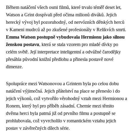
Během natáčení všech osmi filmů, které trvalo téměř deset let,
Watson a Grint dospívali před očima milionů diváků. Jejich
herecký vývoj byl pozoruhodný, od nervózních dětských herců
v Kameni mudrců až po zkušené profesionály v Relikvích smrti.
Emma Watson postupně vybudovala Hermionu jako silnou
ženskou postavu
, která se stala vzorem pro mladé dívky po
celém světě. Její interpretace inteligentní a odvážné čarodějky
přesáhla původní knižní předlohu a přinesla postavě nové
dimenze.
Spolupráce mezi Watsonovou a Grintem byla po celou dobu
natáčení výjimečná. Jejich přátelství na place se přeneslo i do
jejich výkonů, což vytvořilo věrohodný vztah mezi Hermionou a
Ronem, který byl pro příběh zásadní. Chemie mezi těmito
dvěma herci byla patrná již od prvního filmu a postupně se
prohlubovala, což vyvrcholilo v romantickém vztahu jejich
postav v závěrečných dílech série.