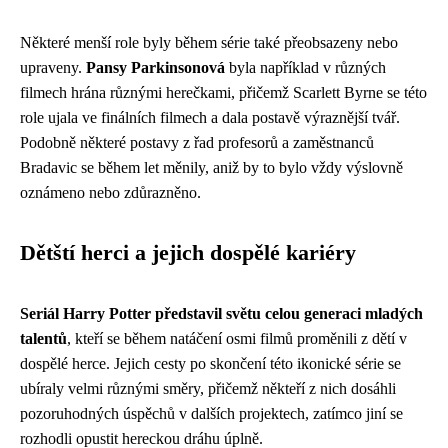
Některé menší role byly během série také přeobsazeny nebo
upraveny.
Pansy Parkinsonová
byla například v různých
filmech hrána různými herečkami, přičemž Scarlett Byrne se této
role ujala ve finálních filmech a dala postavě výraznější tvář.
Podobně některé postavy z řad profesorů a zaměstnanců
Bradavic se během let měnily, aniž by to bylo vždy výslovně
oznámeno nebo zdůrazněno.
Dětští herci a jejich dospělé kariéry
Seriál Harry Potter představil světu celou generaci mladých
talentů
, kteří se během natáčení osmi filmů proměnili z dětí v
dospělé herce. Jejich cesty po skončení této ikonické série se
ubíraly velmi různými směry, přičemž někteří z nich dosáhli
pozoruhodných úspěchů v dalších projektech, zatímco jiní se
rozhodli opustit hereckou dráhu úplně.