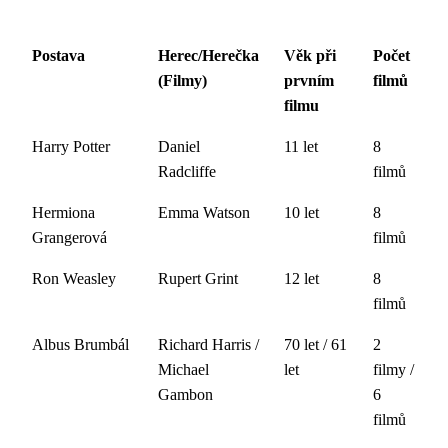
Postava
Herec/Herečka
Věk při
Počet
(Filmy)
prvním
filmů
filmu
Harry Potter
Daniel
11 let
8
Radcliffe
filmů
Hermiona
Emma Watson
10 let
8
Grangerová
filmů
Ron Weasley
Rupert Grint
12 let
8
filmů
Albus Brumbál
Richard Harris /
70 let / 61
2
Michael
let
filmy /
Gambon
6
filmů