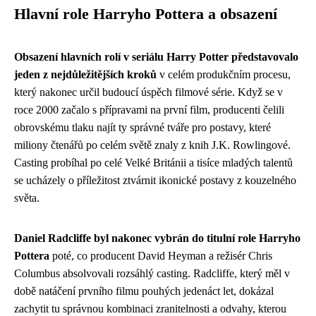
Hlavní role Harryho Pottera a obsazení
Obsazení hlavních rolí v seriálu Harry Potter představovalo
jeden z nejdůležitějších kroků
v celém produkčním procesu,
který nakonec určil budoucí úspěch filmové série. Když se v
roce 2000 začalo s přípravami na první film, producenti čelili
obrovskému tlaku najít ty správné tváře pro postavy, které
miliony čtenářů po celém světě znaly z knih J.K. Rowlingové.
Casting probíhal po celé Velké Británii a tisíce mladých talentů
se ucházely o příležitost ztvárnit ikonické postavy z kouzelného
světa.
Daniel Radcliffe byl nakonec vybrán do titulní role Harryho
Pottera
poté, co producent David Heyman a režisér Chris
Columbus absolvovali rozsáhlý casting. Radcliffe, který měl v
době natáčení prvního filmu pouhých jedenáct let, dokázal
zachytit tu správnou kombinaci zranitelnosti a odvahy, kterou