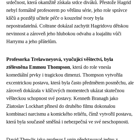
srdečnost, která okamžitě získala srdce diváků. Přestože Hagrid
nebyl formálně profesorem po většinu série, jeho role správce
klíčů a později učitele péče o kouzelné tvory byla
nepostradatelná. Coltrane dokázal zachytit Hagridovu dětskou
nevinnost a zároveň jeho hlubokou odvahu a loajalitu vůči
Harrymu a jeho přátelům.
Profesorka Trelawneyová, vyučující věštectví, byla
ztělesněna Emmou Thompson
, která do role vnesla
komediální prvky i tragickou dimenzi. Thompson vytvořila
excentrickou postavu, která byla často předmětem posměchu, ale
zároveň dokázala v klíčových momentech ukázat skutečnou
věšteckou schopnost své postavy. Kenneth Branagh jako
Zlatoslav Lockhart přinesl do druhého filmu dokonalou
kombinaci narcismu a komického reliéfu, čímž vytvořil postavu,
která byla současně směšná i nebezpečná ve své neschopnosti.
David Thewlis jako profesor Lupin představoval jednu z