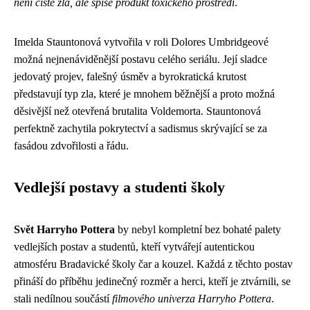
není čistě zlá, ale spíše produkt toxického prostředí
.
Imelda Stauntonová vytvořila v roli Dolores Umbridgeové
možná nejnenáviděnější postavu celého seriálu. Její sladce
jedovatý projev, falešný úsměv a byrokratická krutost
představují typ zla, které je mnohem běžnější a proto možná
děsivější než otevřená brutalita Voldemorta. Stauntonová
perfektně zachytila pokrytectví a sadismus skrývající se za
fasádou zdvořilosti a řádu.
Vedlejší postavy a studenti školy
Svět Harryho Pottera
by nebyl kompletní bez bohaté palety
vedlejších postav a studentů, kteří vytvářejí autentickou
atmosféru Bradavické školy čar a kouzel. Každá z těchto postav
přináší do příběhu jedinečný rozměr a herci, kteří je ztvárnili, se
stali nedílnou součástí
filmového univerza Harryho Pottera
.