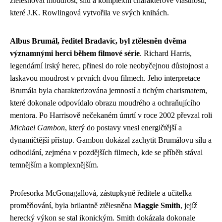
ztělesňovat moudrost, sílu a komplexní charakterové vlastnosti,
které J.K. Rowlingová vytvořila ve svých knihách.
Albus Brumál, ředitel Bradavic, byl ztělesněn dvěma
významnými herci během filmové série
. Richard Harris,
legendární irský herec, přinesl do role neobyčejnou důstojnost a
laskavou moudrost v prvních dvou filmech. Jeho interpretace
Brumála byla charakterizována jemností a tichým charismatem,
které dokonale odpovídalo obrazu moudrého a ochraňujícího
mentora. Po Harrisově nečekaném úmrtí v roce 2002 převzal roli
Michael Gambon
, který do postavy vnesl energičtější a
dynamičtější přístup. Gambon dokázal zachytit Brumálovu sílu a
odhodlání, zejména v pozdějších filmech, kde se příběh stával
temnějším a komplexnějším.
Profesorka McGonagallová, zástupkyně ředitele a učitelka
proměňování, byla brilantně ztělesněna
Maggie Smith
, jejíž
herecký výkon se stal ikonickým. Smith dokázala dokonale