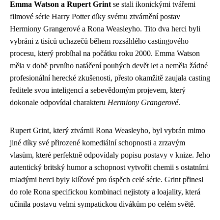
Emma Watson a Rupert Grint
se stali ikonickými tvářemi
filmové série Harry Potter díky svému ztvárnění postav
Hermiony Grangerové a Rona Weasleyho. Tito dva herci byli
vybráni z tisíců uchazečů během rozsáhlého castingového
procesu, který probíhal na počátku roku 2000. Emma Watson
měla v době prvního natáčení pouhých devět let a neměla žádné
profesionální herecké zkušenosti, přesto okamžitě zaujala casting
ředitele svou inteligencí a sebevědomým projevem, který
dokonale odpovídal charakteru
Hermiony Grangerové
.
Rupert Grint, který ztvárnil Rona Weasleyho, byl vybrán mimo
jiné díky své přirozené komediální schopnosti a zrzavým
vlasům, které perfektně odpovídaly popisu postavy v knize. Jeho
autentický britský humor a schopnost vytvořit chemii s ostatními
mladými herci byly klíčové pro úspěch celé série. Grint přinesl
do role Rona specifickou kombinaci nejistoty a loajality, která
učinila postavu velmi sympatickou divákům po celém světě.