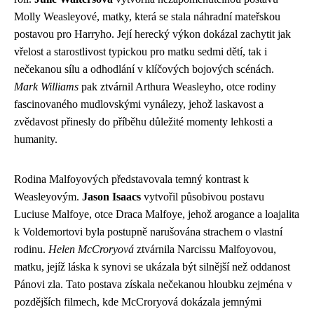
Molly Weasleyové, matky, která se stala náhradní mateřskou
postavou pro Harryho. Její herecký výkon dokázal zachytit jak
vřelost a starostlivost typickou pro matku sedmi dětí, tak i
nečekanou sílu a odhodlání v klíčových bojových scénách.
Mark Williams
pak ztvárnil Arthura Weasleyho, otce rodiny
fascinovaného mudlovskými vynálezy, jehož laskavost a
zvědavost přinesly do příběhu důležité momenty lehkosti a
humanity.
Rodina Malfoyových představovala temný kontrast k
Weasleyovým.
Jason Isaacs
vytvořil působivou postavu
Luciuse Malfoye, otce Draca Malfoye, jehož arogance a loajalita
k Voldemortovi byla postupně narušována strachem o vlastní
rodinu.
Helen McCroryová
ztvárnila Narcissu Malfoyovou,
matku, jejíž láska k synovi se ukázala být silnější než oddanost
Pánovi zla. Tato postava získala nečekanou hloubku zejména v
pozdějších filmech, kde McCroryová dokázala jemnými