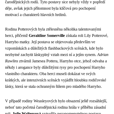
čarodějnických rodů. Tyto postavy sice nebyly vždy v popředí
děje, avšak jejich přítomnost byla klíčová pro pochopení
motivací a charakterů hlavních hrdinů.
Rodina Potterových byla ztělesněna několika talentovanými
herci, přičemž
Geraldine Somerville
získala roli Lily Potterové,
Harryho matky. Její postava se objevovala především ve
vzpomínkách a důležitých flashbackových scénách, kde bylo
nezbytné zachytit láskyplný vztah mezi ní a jejím synem.
Adrian
Rawlins
ztvárnil Jamesea Pottera, Harryho otce, jehož odvaha a
někdy i arogance byly důležitými rysy pro pochopení Harryho
vlastního charakteru. Oba herci museli dokázat ve svých
krátkých, ale intenzivních scénách vyjádřit hloubku rodičovské
lásky, která se stala ochranným štítem pro mladého Harryho.
V případě rodiny Weasleyových bylo obsazení ještě rozsáhlejší,
neboť tato početná čarodějnická rodina hrála v příběhu zásadní
roli.
Julie Waltersová
vytvořila nezapomenutelnou postavu