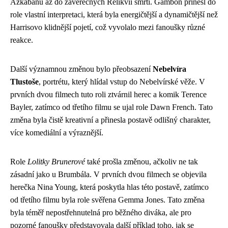
Azkabanu až do závěrečných Relikvií smrti. Gambon přinesl do
role vlastní interpretaci, která byla energičtější a dynamičtější než
Harrisovo klidnější pojetí, což vyvolalo mezi fanoušky různé
reakce.
Další významnou změnou bylo přeobsazení
Nebelvíra
Tlustoše
, portrétu, který hlídal vstup do Nebelvírské věže. V
prvních dvou filmech tuto roli ztvárnil herec a komik Terence
Bayler, zatímco od třetího filmu se ujal role Dawn French. Tato
změna byla čistě kreativní a přinesla postavě odlišný charakter,
více komediální a výraznější.
Role
Lolitky Brunerové
také prošla změnou, ačkoliv ne tak
zásadní jako u Brumbála. V prvních dvou filmech se objevila
herečka Nina Young, která poskytla hlas této postavě, zatímco
od třetího filmu byla role svěřena Gemma Jones. Tato změna
byla téměř nepostřehnutelná pro běžného diváka, ale pro
pozorné fanoušky představovala další příklad toho, jak se