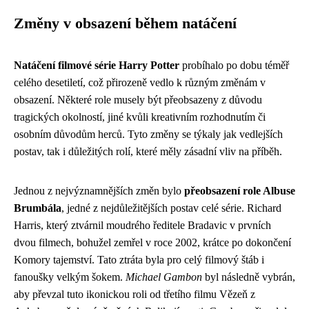
Změny v obsazení během natáčení
Natáčení filmové série Harry Potter
probíhalo po dobu téměř
celého desetiletí, což přirozeně vedlo k různým změnám v
obsazení. Některé role musely být přeobsazeny z důvodu
tragických okolností, jiné kvůli kreativním rozhodnutím či
osobním důvodům herců. Tyto změny se týkaly jak vedlejších
postav, tak i důležitých rolí, které měly zásadní vliv na příběh.
Jednou z nejvýznamnějších změn bylo
přeobsazení role Albuse
Brumbála
, jedné z nejdůležitějších postav celé série. Richard
Harris, který ztvárnil moudrého ředitele Bradavic v prvních
dvou filmech, bohužel zemřel v roce 2002, krátce po dokončení
Komory tajemství. Tato ztráta byla pro celý filmový štáb i
fanoušky velkým šokem.
Michael Gambon
byl následně vybrán,
aby převzal tuto ikonickou roli od třetího filmu Vězeň z