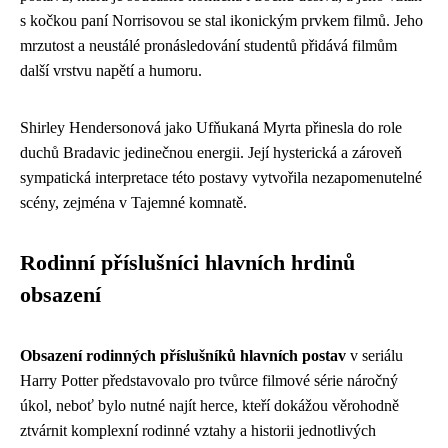
s kočkou paní Norrisovou se stal ikonickým prvkem filmů. Jeho
mrzutost a neustálé pronásledování studentů přidává filmům
další vrstvu napětí a humoru.
Shirley Hendersonová jako Ufňukaná Myrta přinesla do role
duchů Bradavic jedinečnou energii. Její hysterická a zároveň
sympatická interpretace této postavy vytvořila nezapomenutelné
scény, zejména v Tajemné komnatě.
Rodinní příslušníci hlavních hrdinů
obsazení
Obsazení rodinných příslušníků hlavních postav
v seriálu
Harry Potter představovalo pro tvůrce filmové série náročný
úkol, neboť bylo nutné najít herce, kteří dokážou věrohodně
ztvárnit komplexní rodinné vztahy a historii jednotlivých