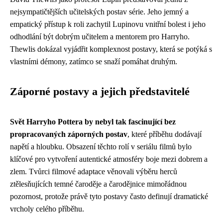
nejsympatičtějších učitelských postav série. Jeho jemný a
empatický přístup k roli zachytil Lupinovu vnitřní bolest i jeho
odhodlání být dobrým učitelem a mentorem pro Harryho.
Thewlis dokázal vyjádřit komplexnost postavy, která se potýká s
vlastními démony, zatímco se snaží pomáhat druhým.
Záporné postavy a jejich představitelé
Svět Harryho Pottera by nebyl tak fascinující bez
propracovaných záporných postav
, které příběhu dodávají
napětí a hloubku. Obsazení těchto rolí v seriálu filmů bylo
klíčové pro vytvoření autentické atmosféry boje mezi dobrem a
zlem. Tvůrci filmové adaptace věnovali výběru herců
ztělesňujících temné čaroděje a čarodějnice mimořádnou
pozornost, protože právě tyto postavy často definují dramatické
vrcholy celého příběhu.