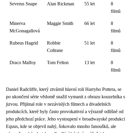
Severus Snape
Alan Rickman
55 let
8
filmů
Minerva
Maggie Smith
66 let
8
McGonagallová
filmů
Rubeus Hagrid
Robbie
51 let
8
Coltrane
filmů
Draco Malfoy
Tom Felton
13 let
8
filmů
Daniel Radcliffe, který ztvárnil hlavní roli Harryho Pottera, se
po ukončení série vědomě snažil vymanit z obrazu kouzelníka s
jizvou. Přijímal role v nezávislých filmech a divadelních
produkcích, které byly často provokativní a výrazně odlišné od
jeho předchozí práce. Jeho vystoupení v broadwayské produkci
Equus, kde se objevil nahý, šokovalo mnoho fanoušků, ale