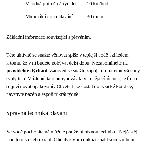
Vhodná průměrná rychlost
16 km/hod.
Minimální doba plavání
30 minut
Základní informace související s plaváním.
Této aktivitě se snažte věnovat spíše v teplejší vodě vzhledem
k tomu, že v ní budete pobývat delší dobu. Nezapomínejte na
pravidelné dýchání
. Zároveň se snažte zapojit do pohybu všechny
svaly těla. Má-li mít tato pohybová aktivita nějaký účinek, je třeba
se jí věnovat opakovaně. Chcete-li se dostat do fyzické kondice,
navštivte bazén alespoň třikrát týdně.
Správná technika plavání
Ve vodě pochopitelně můžete používat různou techniku. Nejčastěji
jsou to prsa nebo kraul. Obě dvě Vám dokáží spálit spoustu tuků