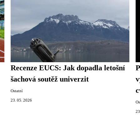
Recenze EUCS: Jak dopadla letošní
P
šachová soutěž univerzit
v
c
Ostatní
23. 05. 2026
Os
23