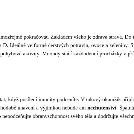
amozřejmě pokračovat. Základem všeho je zdravá strava. Do 
 D. Ideálně ve formě čerstvých potravin, ovoce a zeleniny. S
ohybové aktivity. Mnohdy stačí každodenní procházky v příro
at, když posílení imunity podceníte. V takový okamžik přijde
ouhodobě unavení a výjimkou nebude ani
nechutenství
. Špatná
o nepodceňujte obranyschopnost svého těla a dodržujte všech