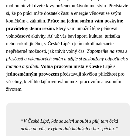
mohou otevřít dveře k vytouženému životnímu stylu. Představte
si, že po práci máte dostatek času a energie věnovat se svým
koníčkům a zájmům.
Práce na jednu směnu vám poskytne
pravidelný denní režim,
který vám umožní lépe plánovat
volnočasové aktivity. Ať už vás baví sport, kultura, turistika
nebo cokoli jiného, v České Lípě a jejím okolí naleznete
nepřeberné možnosti, jak trávit volný čas.
Zapomeňte na stres z
přesčasů a víkendových směn a užijte si zasloužený odpočinek s
rodinou a přáteli.
Volná pracovní místa v České Lípě s
jednosměnným provozem
představují skvělou příležitost pro
všechny, kteří hledají rovnováhu mezi pracovním a osobním
životem.
V České Lípě, kde se zeleň snoubí s pílí, tam čeká
práce na vás, v rytmu dnů klidných a bez spěchu.