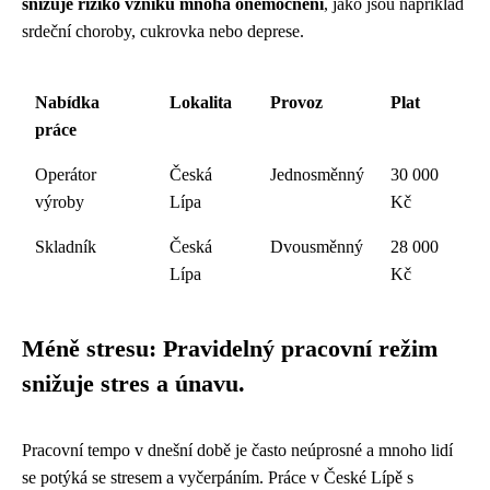
snižuje riziko vzniku mnoha onemocnění
, jako jsou například
srdeční choroby, cukrovka nebo deprese.
Nabídka
Lokalita
Provoz
Plat
práce
Operátor
Česká
Jednosměnný
30 000
výroby
Lípa
Kč
Skladník
Česká
Dvousměnný
28 000
Lípa
Kč
Méně stresu: Pravidelný pracovní režim
snižuje stres a únavu.
Pracovní tempo v dnešní době je často neúprosné a mnoho lidí
se potýká se stresem a vyčerpáním. Práce v České Lípě s