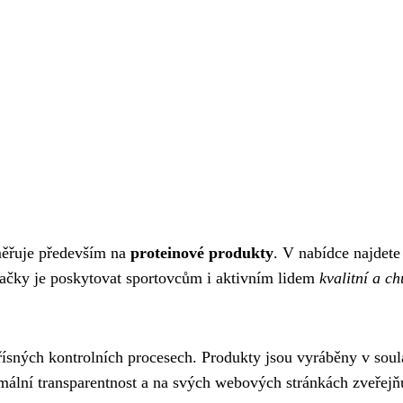
měřuje především na
proteinové produkty
. V nabídce najdete
značky je poskytovat sportovcům i aktivním lidem
kvalitní a c
přísných kontrolních procesech. Produkty jsou vyráběny v soul
imální transparentnost a na svých webových stránkách zveřej