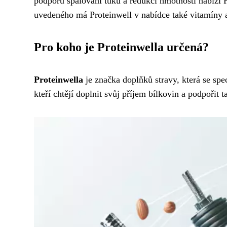
podporu spalování tuků a redukci hmotnosti nabízí P
uvedeného má Proteinwell v nabídce také vitamíny a 
Pro koho je Proteinwella určená?
Proteinwella
je značka doplňků stravy, která se spe
kteří chtějí doplnit svůj příjem bílkovin a podpořit t