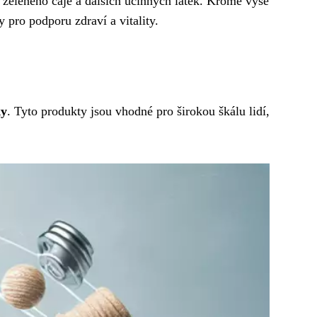
 zeleného čaje a dalších účinných látek. Kromě výše
 pro podporu zdraví a vitality.
ky
. Tyto produkty jsou vhodné pro širokou škálu lidí,