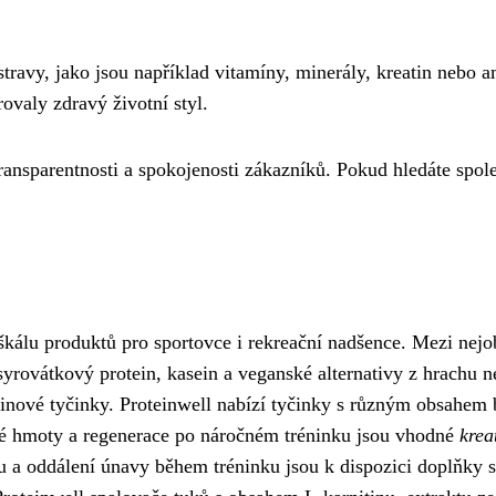
stravy, jako jsou například vitamíny, minerály, kreatin nebo
ovaly zdravý životní styl.
transparentnosti a spokojenosti zákazníků. Pokud hledáte spole
 škálu produktů pro sportovce i rekreační nadšence. Mezi nejob
 syrovátkový protein, kasein a veganské alternativy z hrachu ne
teinové tyčinky. Proteinwell nabízí tyčinky s různým obsahem b
ové hmoty a regenerace po náročném tréninku jsou vhodné
krea
 a oddálení únavy během tréninku jsou k dispozici doplňky s 