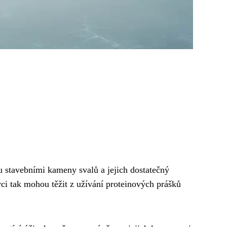
ou stavebními kameny svalů a jejich dostatečný
ovci tak mohou těžit z užívání proteinových prášků