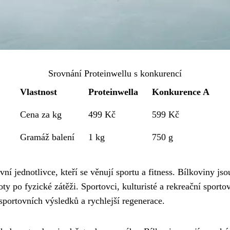
Srovnání Proteinwellu s konkurencí
Vlastnost
Proteinwella
Konkurence A
Cena za kg
499 Kč
599 Kč
Gramáž balení
1 kg
750 g
ní jednotlivce, kteří se věnují sportu a fitness. Bílkoviny js
ty po fyzické zátěži. Sportovci, kulturisté a rekreační sport
portovních výsledků a rychlejší regenerace.