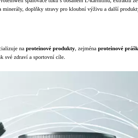
roteinwell spalovače tuků s obsahem L-karnitinu, extraktu ze
minerály, doplňky stravy pro kloubní výživu a další produkty
cializuje na
proteinové produkty
, zejména
proteinové práš
ak své zdraví a sportovní cíle.