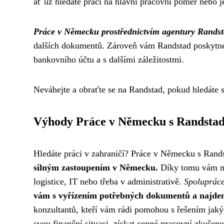
ať už hledáte práci na hlavní pracovní poměr nebo j
Práce v Německu prostřednictvím agentury Rands
dalších dokumentů. Zároveň vám Randstad poskytn
bankovního účtu a s dalšími záležitostmi.
Neváhejte a obraťte se na Randstad, pokud hledáte 
Výhody Práce v Německu s Randsta
Hledáte práci v zahraničí? Práce v Německu s Rand
silným zastoupením v Německu.
Díky tomu vám můž
logistice, IT nebo třeba v administrativě.
Spolupráce
vám s vyřízením potřebných dokumentů a najde
konzultantů, kteří vám rádi pomohou s řešením jakých
svou finanční situaci, získat cenné pracovní zkušeno