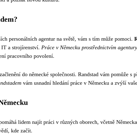
tadem?
ších personálních agentur na světě, vám s tím může pomoci.
R
IT a strojírenství.
Práce v Německu prostřednictvím agentur
zení pracovního povolení.
 začlenění do německé společnosti. Randstad vám pomůže s p
andstadem
vám usnadní hledání práce v Německu a zvýší vaše š
 Německu
á pomáhá lidem najít práci v různých oborech, včetně Německ
ědí, kde začít.