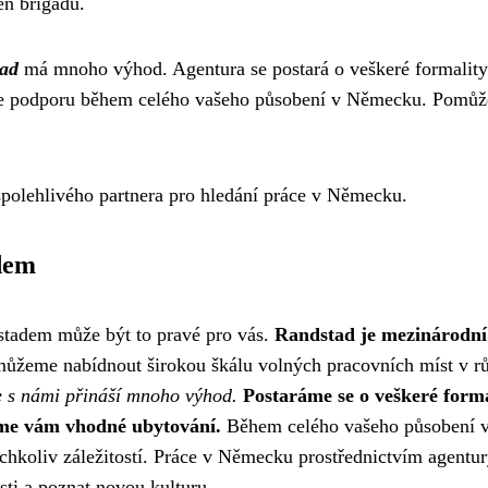
en brigádu.
tad
má mnoho výhod. Agentura se postará o veškeré formality
e podporu během celého vašeho působení v Německu. Pomůže
spolehlivého partnera pro hledání práce v Německu.
dem
stadem může být to pravé pro vás.
Randstad je mezinárodní 
eme nabídnout širokou škálu volných pracovních míst v růz
 s námi přináší mnoho výhod.
Postaráme se o veškeré form
me vám vhodné ubytování.
Během celého vašeho působení v
koliv záležitostí. Práce v Německu prostřednictvím agentury R
sti a poznat novou kulturu.