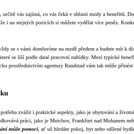
určitě vás zajímá, co vás čeká v oblasti mzdy a benefitů. D
 i na stejných pozicích si můžete vydělat více peněz. Konkré
vždy se s vámi domluvíme na mzdě předem a budete mít k dis
 které se liší podle dané pracovní nabídky. Mezi typické benef
cku prostřednictvím agentury Randstad vám tak může přinést 
cku
třeba zvážit i praktické aspekty, jako je ubytování a životní
dkovává práci, jako je Mnichov, Frankfurt nad Mohanem nebo 
vání může pomoci
, ať už hledáte pokoj, byt nebo sdílené bydl