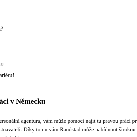
u
a?
ko
riéru!
ráci v Německu
rsonální agentura, vám může pomoci najít tu pravou práci p
navateli. Díky tomu vám Randstad může nabídnout širokou š