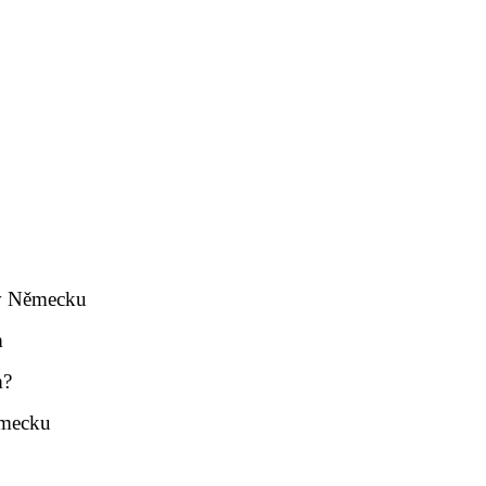
 v Německu
m
m?
ěmecku