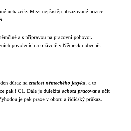
vané uchazeče. Mezi nejčastěji obsazované pozice
ři
.
ěmčině a s přípravou na pracovní pohovor.
vních povoleních a o životě v Německu obecně.
laden důraz na
znalost německého jazyka
, a to
e pak i C1. Dále je důležitá
ochota pracovat
a učit
Výhodou je pak praxe v oboru a řidičský průkaz.