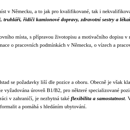
íst v Německu, a to jak pro kvalifikované, tak i nekvalifiko
ři, truhláři, řidiči kamionové dopravy, zdravotní sestry a léka
ího místa, s přípravou životopisu a motivačního dopisu v n
rmace o pracovních podmínkách v Německu, o vízech a praco
tad se požadavky liší dle pozice a oboru. Obecně je však k
e vyžadována úroveň B1/B2, pro některé specializované pozic
áci v zahraničí, je nezbytná také
flexibilita a samostatnost
. 
 formalit a pomáhá s hledáním ubytování.