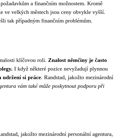
šim požadavkům a finančním možnostem. Kromě
, že ve velkých městech jsou ceny obvykle vyšší.
dešli tak případným finančním problémům.
nalosti klíčovou roli.
Znalost němčiny je často
olegy.
I když některé pozice nevyžadují plynnou
a udržení si práce
. Randstad, jakožto mezinárodní
gentura vám také může poskytnout podporu při
ndstad, jakožto mezinárodní personální agentura,