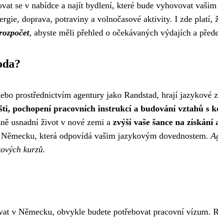
at se v nabídce a najít bydlení, které bude vyhovovat va
nergie, doprava, potraviny a volnočasové aktivity. I zde platí
rozpočet
, abyste měli přehled o očekávaných výdajích a pře
oda?
nebo prostřednictvím agentury jako Randstad, hrají jazykové z
i, pochopení pracovních instrukcí a budování vztahů s k
zně usnadní život v nové zemi a
zvýší vaše šance na získání 
 v Německu, která odpovídá vašim jazykovým dovednostem.
A
kových kurzů.
vat v Německu, obvykle budete potřebovat pracovní vízum. Ra