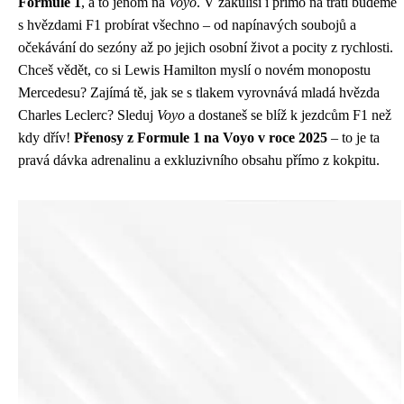
Formule 1
, a to jenom na
Voyo
. V zákulisí i přímo na trati budeme
s hvězdami F1 probírat všechno – od napínavých soubojů a
očekávání do sezóny až po jejich osobní život a pocity z rychlosti.
Chceš vědět, co si Lewis Hamilton myslí o novém monopostu
Mercedesu? Zajímá tě, jak se s tlakem vyrovnává mladá hvězda
Charles Leclerc? Sleduj
Voyo
a dostaneš se blíž k jezdcům F1 než
kdy dřív!
Přenosy z Formule 1 na Voyo v roce 2025
– to je ta
pravá dávka adrenalinu a exkluzivního obsahu přímo z kokpitu.