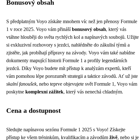
Bonusový obsah
S předplatným Voyo získáte mnohem víc než jen přenosy Formule
1 v roce 2025. Voyo vám přináší
bonusový obsah
, který vás
vtáhne hlouběji do světa rychlých kol a napínavých soubojů. Užijte
si exkluzivní rozhovory s jezdci, nahlédněte do zákulisí týmů a
zjistěte, jak probíhají přípravy na závody. Voyo vám také nabídne
dokumenty mapující historii Formule 1 a profily legendárních
jezdců. Díky Voyo budete mít přístup k analýzám expertů, kteří
vám pomohou lépe porozumět strategii a taktice závodů. Ať už jste
skalní fanoušek
, nebo teprve objevujete svět Formule 1, Voyo vám
poskytne
komplexní zážitek
, který vás nenechá chladným.
Cena a dostupnost
Sledujte napínavou sezónu Formule 1 2025 s Voyo! Získejte
přístup ke všem tréninkům, kvalifikacím a závodům
živě
, nebo si je