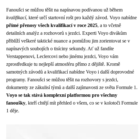
Fanoušci se můžou těšit na napínavou podívanou už během
kvalifikací
, které určí startovní rošt pro každý závod. Voyo nabídne
přímé přenosy všech kvalifikací v roce 2025
, a to včetně
detailních analýz a rozhovorů s jezdci. Experti Voyo divákům
přiblíží veškeré taktické nuance a pomůžou jim zorientovat se v
napínavých soubojích o tisíciny sekundy. Ať už fandíte
Verstappenovi, Leclercovi nebo jinému jezdci, Voyo vám
zprostředkuje tu nejlepší atmosféru přímo z dějiště. Kromě
samotných závodů a kvalifikací nabídne Voyo i další doprovodné
programy. Fanoušci se můžou těšit na rozhovory s jezdci,
dokumenty ze zákulisí týmů a další zajímavosti ze světa Formule 1.
Voyo se tak stává komplexní platformou pro všechny
fanoušky
, kteří chtějí mít přehled o všem, co se v kolotoči Formule
1 děje.