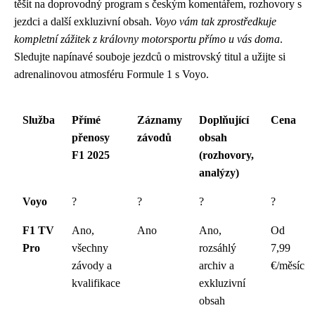
těšit na doprovodný program s českým komentářem, rozhovory s
jezdci a další exkluzivní obsah.
Voyo vám tak zprostředkuje
kompletní zážitek z královny motorsportu přímo u vás doma
.
Sledujte napínavé souboje jezdců o mistrovský titul a užijte si
adrenalinovou atmosféru Formule 1 s Voyo.
Služba
Přímé
Záznamy
Doplňující
Cena
přenosy
závodů
obsah
F1 2025
(rozhovory,
analýzy)
Voyo
?
?
?
?
F1 TV
Ano,
Ano
Ano,
Od
Pro
všechny
rozsáhlý
7,99
závody a
archiv a
€/měsíc
kvalifikace
exkluzivní
obsah