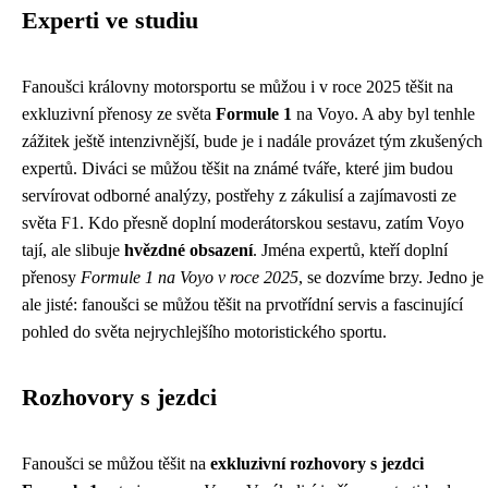
Experti ve studiu
Fanoušci královny motorsportu se můžou i v roce 2025 těšit na
exkluzivní přenosy ze světa
Formule 1
na Voyo. A aby byl tenhle
zážitek ještě intenzivnější, bude je i nadále provázet tým zkušených
expertů. Diváci se můžou těšit na známé tváře, které jim budou
servírovat odborné analýzy, postřehy z zákulisí a zajímavosti ze
světa F1. Kdo přesně doplní moderátorskou sestavu, zatím Voyo
tají, ale slibuje
hvězdné obsazení
. Jména expertů, kteří doplní
přenosy
Formule 1 na Voyo v roce 2025
, se dozvíme brzy. Jedno je
ale jisté: fanoušci se můžou těšit na prvotřídní servis a fascinující
pohled do světa nejrychlejšího motoristického sportu.
Rozhovory s jezdci
Fanoušci se můžou těšit na
exkluzivní rozhovory s jezdci