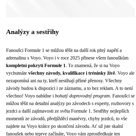
Analýzy a sestřihy
Fanoušci Formule 1 se můžou těšit na další rok plný napětí a
adrenalinu s Voyo. Voyo i v roce 2025 přinese všem fanouškům
kompletní pokrytí Formule 1
. To znamená, že si na Voyo
vychutnáte
všechny závody, kvalifikace i tréninky živě
. Voyo ale
nezapomíná ani na ty, kteří nestíhají přímé přenosy. Všechny
závody budou k dispozici i ze záznamu, a to bez reklam. A to není
všechno! Voyo nabídne i
bohatý doprovodný program
. Fanoušci se
můžou těšit na detailní analýzy po závodech s experty, rozhovory s
jezdci a další zajímavosti ze světa Formule 1. Sestřihy nejlepších
momentů ze závodů, předjížděcí manévry, chyby jezdců, to vše
najdete na Voyo krátce po skončení závodu. Ať už jste skalní
fanoušek nebo teprve začínáte, Voyo vám zprostředkuje ten