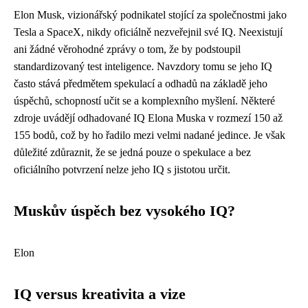
Elon Musk, vizionářský podnikatel stojící za společnostmi jako
Tesla a SpaceX, nikdy oficiálně nezveřejnil své IQ. Neexistují
ani žádné věrohodné zprávy o tom, že by podstoupil
standardizovaný test inteligence. Navzdory tomu se jeho IQ
často stává předmětem spekulací a odhadů na základě jeho
úspěchů, schopností učit se a komplexního myšlení. Některé
zdroje uvádějí odhadované IQ Elona Muska v rozmezí 150 až
155 bodů, což by ho řadilo mezi velmi nadané jedince. Je však
důležité zdůraznit, že se jedná pouze o spekulace a bez
oficiálního potvrzení nelze jeho IQ s jistotou určit.
Muskův úspěch bez vysokého IQ?
Elon
IQ versus kreativita a vize