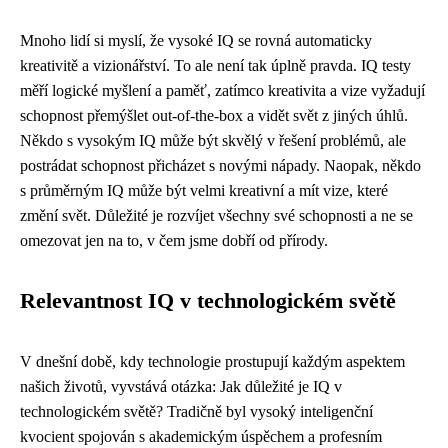
Mnoho lidí si myslí, že vysoké IQ se rovná automaticky
kreativitě a vizionářství. To ale není tak úplně pravda. IQ testy
měří logické myšlení a paměť, zatímco kreativita a vize vyžadují
schopnost přemýšlet out-of-the-box a vidět svět z jiných úhlů.
Někdo s vysokým IQ může být skvělý v řešení problémů, ale
postrádat schopnost přicházet s novými nápady. Naopak, někdo
s průměrným IQ může být velmi kreativní a mít vize, které
změní svět. Důležité je rozvíjet všechny své schopnosti a ne se
omezovat jen na to, v čem jsme dobří od přírody.
Relevantnost IQ v technologickém světě
V dnešní době, kdy technologie prostupují každým aspektem
našich životů, vyvstává otázka: Jak důležité je IQ v
technologickém světě? Tradičně byl vysoký inteligenční
kvocient spojován s akademickým úspěchem a profesním