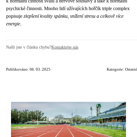
k normální činnosti svalů a nervové soustavy a také k normální
psychické činnosti. Mnoho lidí užívajících hořčík triple complex
popisuje
zlepšení kvality spánku, snížení stresu a celkově více
energie
.
Našli jste v článku chybu?
Kontaktujte nás
Publikováno: 06. 03. 2025
Kategorie:
Ostatní