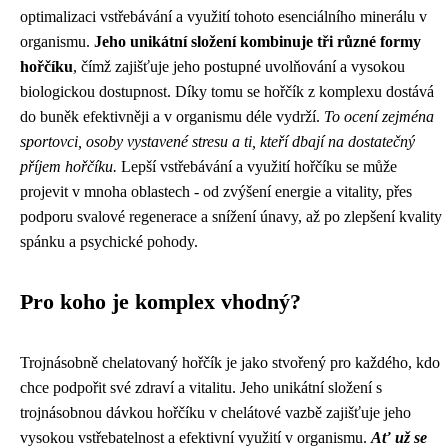
optimalizaci vstřebávání a využití tohoto esenciálního minerálu v
organismu.
Jeho unikátní složení kombinuje tři různé formy
hořčíku
, čímž zajišťuje jeho postupné uvolňování a vysokou
biologickou dostupnost. Díky tomu se hořčík z komplexu dostává
do buněk efektivněji a v organismu déle vydrží.
To ocení zejména
sportovci, osoby vystavené stresu a ti, kteří dbají na dostatečný
příjem hořčíku.
Lepší vstřebávání a využití hořčíku se může
projevit v mnoha oblastech - od zvýšení energie a vitality, přes
podporu svalové regenerace a snížení únavy, až po zlepšení kvality
spánku a psychické pohody.
Pro koho je komplex vhodný?
Trojnásobně chelatovaný hořčík je jako stvořený pro každého, kdo
chce podpořit své zdraví a vitalitu. Jeho unikátní složení s
trojnásobnou dávkou hořčíku v chelátové vazbě zajišťuje jeho
vysokou vstřebatelnost a efektivní využití v organismu.
Ať už se