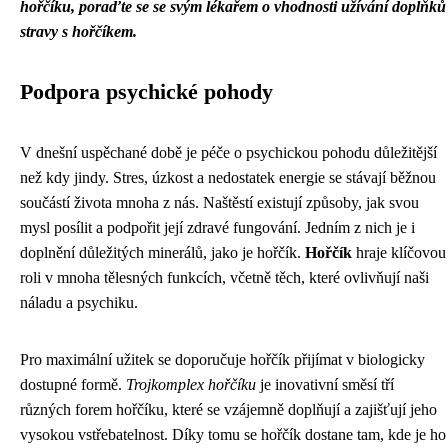
hořčíku, poraďte se se svým lékařem o vhodnosti užívání doplňků
stravy s hořčíkem.
Podpora psychické pohody
V dnešní uspěchané době je péče o psychickou pohodu důležitější
než kdy jindy. Stres, úzkost a nedostatek energie se stávají běžnou
součástí života mnoha z nás. Naštěstí existují způsoby, jak svou
mysl posílit a podpořit její zdravé fungování. Jedním z nich je i
doplnění důležitých minerálů, jako je hořčík.
Hořčík
hraje klíčovou
roli v mnoha tělesných funkcích, včetně těch, které ovlivňují naši
náladu a psychiku.
Pro maximální užitek se doporučuje hořčík přijímat v biologicky
dostupné formě.
Trojkomplex hořčíku
je inovativní směsí tří
různých forem hořčíku, které se vzájemně doplňují a zajišťují jeho
vysokou vstřebatelnost. Díky tomu se hořčík dostane tam, kde je ho