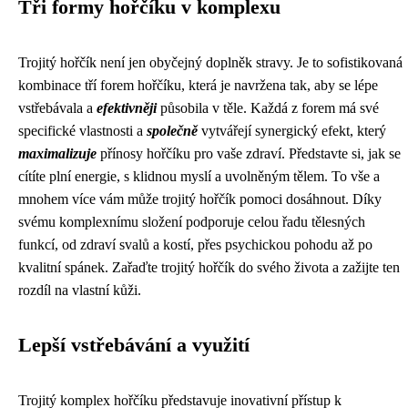
Tři formy hořčíku v komplexu
Trojitý hořčík není jen obyčejný doplněk stravy. Je to sofistikovaná
kombinace tří forem hořčíku, která je navržena tak, aby se lépe
vstřebávala a
efektivněji
působila v těle. Každá z forem má své
specifické vlastnosti a
společně
vytvářejí synergický efekt, který
maximalizuje
přínosy hořčíku pro vaše zdraví. Představte si, jak se
cítíte plní energie, s klidnou myslí a uvolněným tělem. To vše a
mnohem více vám může trojitý hořčík pomoci dosáhnout. Díky
svému komplexnímu složení podporuje celou řadu tělesných
funkcí, od zdraví svalů a kostí, přes psychickou pohodu až po
kvalitní spánek. Zařaďte trojitý hořčík do svého života a zažijte ten
rozdíl na vlastní kůži.
Lepší vstřebávání a využití
Trojitý komplex hořčíku představuje inovativní přístup k