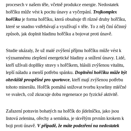
procesech v našem těle, včetně produkce energie. Nedostatek
hořčíku může vést k pocitu únavy a vyčerpání.
Trojkomplex
hořčíku
je forma hořčíku, která obsahuje tři různé druhy hořčíku,
které se snadno vstřebávají a využívají v těle. To z něj činí účinný
způsob, jak doplnit hladinu hořčíku a bojovat proti únavě.
Studie ukázaly, že už malé zvýšení příjmu hořčíku může vést k
významnému zlepšení energetické hladiny a snížení únavy. Lidé,
kteří užívali doplňky stravy s hořčíkem, hlásili zvýšenou vitalitu,
lepší náladu a menší potřebu spánku.
Doplnění hořčíku může být
obzvláště prospěšné pro sportovce
, kteří mají zvýšenou potřebu
tohoto minerálu. Hořčík pomáhá snižovat tvorbu kyseliny mléčné
ve svalech, což zkracuje dobu regenerace po fyzické aktivitě.
Zařazení potravin bohatých na hořčík do jídelníčku, jako jsou
listová zelenina, ořechy a semínka, je skvělým prvním krokem k
boji proti únavě.
V případě, že máte podezření na nedostatek