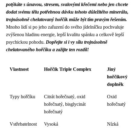
potýkáte s únavou, stresem, svalovými křečemi nebo jen chcete
dodat svému tělu potřebnou dávku tohoto důležitého minerálu,
trojnásobně chelatovaný hořčík může být tím pravým řešením.
Mnoho lidí si po jeho zařazení do svého jídelníčku pochvaluje
zvýšenou hladinu energie, lepší kvalitu spánku a celkově lepší
psychickou pohodu.
Dopřejte si i vy sílu trojnásobně
chelatovaného hořčíku a zažijte ten rozdíl!
Vlastnost
Hořčík Triple Complex
Jiný
hořčíkový
doplněk
Typy hořčíku
Citrát hořečnatý, oxid
Oxid
hořečnatý, bisglycinát
hořečnatý
hořečnatý
Vstřebatelnost
Vysoká
Nízká