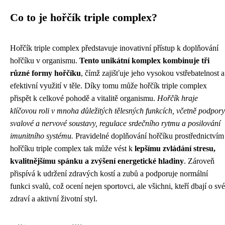
Co to je hořčík triple complex?
Hořčík triple complex představuje inovativní přístup k doplňování
hořčíku v organismu.
Tento unikátní komplex kombinuje tři
různé formy hořčíku
, čímž zajišťuje jeho vysokou vstřebatelnost a
efektivní využití v těle. Díky tomu může hořčík triple complex
přispět k celkové pohodě a vitalitě organismu.
Hořčík hraje
klíčovou roli v mnoha důležitých tělesných funkcích, včetně podpory
svalové a nervové soustavy, regulace srdečního rytmu a posilování
imunitního systému.
Pravidelné doplňování hořčíku prostřednictvím
hořčíku triple complex tak může vést k
lepšímu zvládání stresu,
kvalitnějšímu spánku a zvýšení energetické hladiny
. Zároveň
přispívá k udržení zdravých kostí a zubů a podporuje normální
funkci svalů, což ocení nejen sportovci, ale všichni, kteří dbají o své
zdraví a aktivní životní styl.