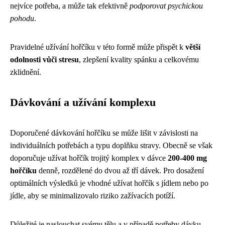
nejvíce potřeba, a může tak efektivně
podporovat psychickou
pohodu
.
Pravidelné užívání hořčíku v této formě může přispět k
větší
odolnosti vůči stresu
, zlepšení kvality spánku a celkovému
zklidnění.
Dávkování a užívání komplexu
Doporučené dávkování hořčíku se může lišit v závislosti na
individuálních potřebách a typu doplňku stravy. Obecně se však
doporučuje užívat hořčík trojitý komplex v dávce
200-400 mg
hořčíku
denně, rozdělené do dvou až tří dávek. Pro dosažení
optimálních výsledků je vhodné užívat hořčík s jídlem nebo po
jídle, aby se minimalizovalo riziko zažívacích potíží.
Důležité je naslouchat svému tělu a v případě potřeby dávku