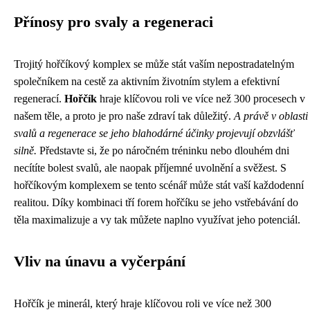
Přínosy pro svaly a regeneraci
Trojitý hořčíkový komplex se může stát vaším nepostradatelným
společníkem na cestě za aktivním životním stylem a efektivní
regenerací.
Hořčík
hraje klíčovou roli ve více než 300 procesech v
našem těle, a proto je pro naše zdraví tak důležitý.
A právě v oblasti
svalů a regenerace se jeho blahodárné účinky projevují obzvlášť
silně.
Představte si, že po náročném tréninku nebo dlouhém dni
necítíte bolest svalů, ale naopak příjemné uvolnění a svěžest. S
hořčíkovým komplexem se tento scénář může stát vaší každodenní
realitou. Díky kombinaci tří forem hořčíku se jeho vstřebávání do
těla maximalizuje a vy tak můžete naplno využívat jeho potenciál.
Vliv na únavu a vyčerpání
Hořčík je minerál, který hraje klíčovou roli ve více než 300