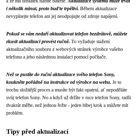
a že má dostatek nabité baterie.
Aktualizace systému může trvat
i několik minut, proto buďte trpěliví.
Během aktualizace
nevypínejte telefon ani jej neodpojujte od zdroje napájení.
Pokud se vám nedaří aktualizovat telefon bezdrátově, můžete
zkusit aktualizaci provést ručně.
To vyžaduje stažení
aktualizačního souboru z webových stránek výrobce vašeho
telefonu a jeho následnou instalaci pomocí počítače.
Než se pustíte do ruční aktualizace svého
telefon Sony
,
koukněte pořádně na instrukce od výrobce na webu.
Je to
trochu složitější proces a musíte být fakt opatrní, ať nepoděláte
svůj telefon Sony. No a když už držíte v ruce telefon Sony, radši
dvakrát měřte, než jednou řežte - jeden blbej krok a můžete mít
problém.
Tipy před aktualizací