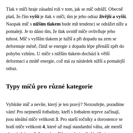
Tlak v míči hraje zásadní roli v tom, jak se míč odráží. Obecně
platí, že čím
vyšší
je tlak v míči, tím je jeho odraz
živější a vyšší
.
Naopak míč s
nižším tlakem
bude mít tendenci se odrážet níže a
pomaleji. Je to dáno tím, že tlak uvnitř míče ovlivňuje jeho
tuhost. Míč s vyšším tlakem je tužší a při dopadu na zem se
deformuje méně, čímž se energie z dopadu lépe přenáší zpět do
pohybu vzhůru. U míče s nižším tlakem dochází k větší
deformaci a ztrátě energie, což má za následek nižší a pomalejší
odraz.
Typy míčů pro různé kategorie
Vybíráte míč a nevíte, který je ten pravý? Nezoufejte, poradíme
vám! Pro nejmenší fotbalisty, kteří s fotbalem teprve začínají,
jsou ideální míče velikosti
3
. Pro starší ročníky a dorostence se
hodí míče velikosti
4
, které už mají standardní váhu, ale menší