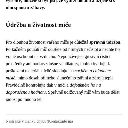
výrobce, můžete si být jistí, že vydrží dlouho a užijete si s
ním spoustu zábavy.
Údržba a životnost míče
Pro dlouhou životnost vašeho míče je důležitá
správná údržba
.
Po každém použití míč očistěte od hrubých nečistot a nechte ho
volně uschnout na vzduchu. Nepoužívejte agresivní čisticí
prostředky ani horkovzdušné ventilátory, mohlo by dojít k
poškození materiálu. Míč skladujte na
suchém a chladném
místě
, mimo dosah přímého slunečního záření a zdrojů tepla.
Pravidelně kontrolujte tlak v míči a
dofoukněte ho na
doporučenou hodnotu
. Správně udržovaný míč vám bude dělat
radost po mnoho let.
Našli jste v článku chybu?
Kontaktujte nás