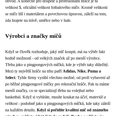
obvod. A konečně pro dospělé a profesionální hráče je tu
velikost
5
, oficiální velikost fotbalového míče. Kromě velikosti
se míče liší i materiálem a povrchovou úpravou, záleží na tom,
zda hrajete na trávě, umělce nebo v hale.
Výrobci a značky míčů
Když se člověk rozhoduje, jaký míč koupit, má na výběr fakt
hodně možností - od velkých značek až po menší výrobce.
Třeba jako u
pingpongových míčků
, kde je výběr taky důležitý.
Mezi ty největší hráče na trhu patří
Adidas, Nike, Puma a
Select
. Tyhle firmy vyrábí všechno možné, od profi vybavení až
po běžné pingpongové míčky pro rekreační hráče. Pak tu máme
menší značky, co se specializují třeba na volejbal nebo
basketbal. Když si vybíráte, musíte koukat na
účel, materiál a
velikost
- podobně jako u pingpongových míčků, kde taky záleží
na každém detailu.
Když si pořídíte kvalitní míč od známého