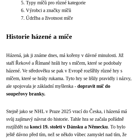
Typy míčů pro různé kategorie
Výrobci a značky míčů
Údržba a životnost míče
Historie házené a míče
Házená, jak ji známe dnes, má kořeny v dávné minulosti. Již
staří Řekové a Římané hráli hry s míčem, které se podobaly
házené. Ve středověku se pak v Evropě rozšířily různé hry s
míčem, které se hrály rukama. Tyto hry se lišily pravidly i názvy,
ale spojovala je základní myšlenka -
dopravit míč do
soupeřovy branky.
Stejně jako se
NHL v Praze 2025
vrací do Česka, i házená má
svůj zajímavý návrat do historie. Tahle hra se začala pořádně
rozjíždět na
konci 19. století v Dánsku a Německu
. To bylo
ještě dávno před tím, než se někdo vůbec zamyslel nad tím, že