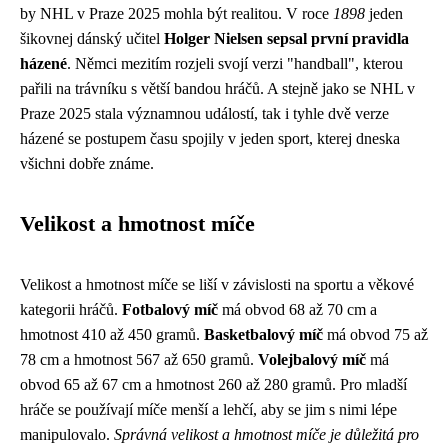
by NHL v Praze 2025 mohla být realitou. V roce
1898
jeden
šikovnej dánský učitel
Holger Nielsen sepsal první pravidla
házené
. Němci mezitím rozjeli svojí verzi "handball", kterou
pařili na trávníku s větší bandou hráčů. A stejně jako se NHL v
Praze 2025 stala významnou událostí, tak i tyhle dvě verze
házené se postupem času spojily v jeden sport, kterej dneska
všichni dobře známe.
Velikost a hmotnost míče
Velikost a hmotnost míče se liší v závislosti na sportu a věkové
kategorii hráčů.
Fotbalový míč
má obvod 68 až 70 cm a
hmotnost 410 až 450 gramů.
Basketbalový míč
má obvod 75 až
78 cm a hmotnost 567 až 650 gramů.
Volejbalový míč
má
obvod 65 až 67 cm a hmotnost 260 až 280 gramů. Pro mladší
hráče se používají míče menší a lehčí, aby se jim s nimi lépe
manipulovalo.
Správná velikost a hmotnost míče je důležitá pro