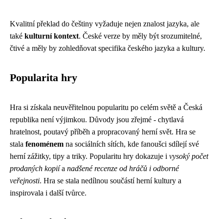
Kvalitní překlad do češtiny vyžaduje nejen znalost jazyka, ale
také
kulturní kontext
. České verze by měly být srozumitelné,
čtivé a měly by zohledňovat specifika českého jazyka a kultury.
Popularita hry
Hra si získala neuvěřitelnou popularitu po celém světě a Česká
republika není výjimkou. Důvody jsou zřejmé - chytlavá
hratelnost, poutavý příběh a propracovaný herní svět. Hra se
stala
fenoménem
na sociálních sítích, kde fanoušci sdílejí své
herní zážitky, tipy a triky. Popularitu hry dokazuje i
vysoký počet
prodaných kopií
a
nadšené recenze od hráčů i odborné
veřejnosti
. Hra se stala nedílnou součástí herní kultury a
inspirovala i další tvůrce.