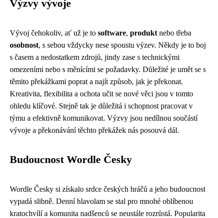
Výzvy vývoje
Vývoj čehokoliv, ať už je to
software
,
produkt
nebo třeba
osobnost
, s sebou vždycky nese spoustu výzev. Někdy je to boj
s časem a nedostatkem zdrojů, jindy zase s technickými
omezeními nebo s měnícími se požadavky. Důležité je umět se s
těmito překážkami poprat a najít způsob, jak je překonat.
Kreativita, flexibilita a ochota učit se nové věci jsou v tomto
ohledu klíčové. Stejně tak je důležitá i schopnost pracovat v
týmu a efektivně komunikovat. Výzvy jsou nedílnou součástí
vývoje a překonávání těchto překážek nás posouvá dál.
Budoucnost Wordle Česky
Wordle Česky si získalo srdce českých hráčů a jeho budoucnost
vypadá slibně. Denní hlavolam se stal pro mnohé oblíbenou
kratochvílí a komunita nadšenců se neustále rozrůstá. Popularita