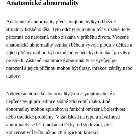
Anatomické abnormality
Anatomické abnormality představují odchylky od běžné
struktury lidského těla. Tyto odchylky mohou být vrozené, tedy
přítomné od narození, nebo získané v průběhu života. Vrozené
anatomické abnormality vznikají během vývoje plodu v děloze a
jejich příčiny mohou být různé, od genetických mutací po vlivy
prostředí. Získané anatomické abnormality se vyvíjejí po
narození a jejich příčinou mohou být úrazy, infekce, záněty nebo
nádory.
Některé anatomické abnormality jsou asymptomatické a
nepředstavují pro jedince žádné zdravotní riziko. Jiné
abnormality mohou způsobovat funkční omezení, bolestivost
nebo estetické problémy. V závislosti na typu a závažnosti
abnormality se liší i možnosti léčby, od sledování, přes
konzervativní léčbu až po chirurgickou korekci.