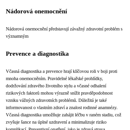
Nádorová onemocnění
Nádorová onemocnění představují závažný zdravotní problém s
významným
Prevence a diagnostika
Včasná diagnostika a prevence hrají klíčovou roli v boji proti
mnoha onemocněním. Pravidelné lékařské prohlídky,
dodržování zdravého životního stylu a včasné odhalení
rizikových faktorů mohou výrazně snížit pravděpodobnost
vzniku vážných zdravotních problémů. Důležitá je také
informovanost o vlastním zdraví a znalost rodinné anamnézy.
Včasná diagnostika umožňuje zahájit léčbu v raném stadiu, což
zvyšuje šance na úplné uzdravení a minimalizuje riziko
komplikací. Preventivní opatření, jako je zdravá strava,