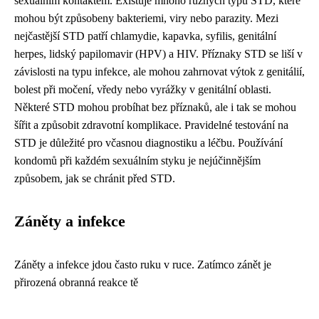
sexuálním kontaktem. Existuje mnoho různých typů STD, které
mohou být způsobeny bakteriemi, viry nebo parazity. Mezi
nejčastější STD patří chlamydie, kapavka, syfilis, genitální
herpes, lidský papilomavir (HPV) a HIV. Příznaky STD se liší v
závislosti na typu infekce, ale mohou zahrnovat výtok z genitálií,
bolest při močení, vředy nebo vyrážky v genitální oblasti.
Některé STD mohou probíhat bez příznaků, ale i tak se mohou
šířit a způsobit zdravotní komplikace. Pravidelné testování na
STD je důležité pro včasnou diagnostiku a léčbu. Používání
kondomů při každém sexuálním styku je nejúčinnějším
způsobem, jak se chránit před STD.
Záněty a infekce
Záněty a infekce jdou často ruku v ruce. Zatímco zánět je
přirozená obranná reakce tě