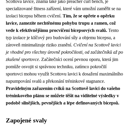
Scottova lavice, známá také jako preacher curl bench, je
specializované fitness zařízení, které vám umožní zaměřit se na
izolaci bicepsu během cvičení.
Tím, že se opřete o opěrku
lavice, zamezíte nechtěnému pohybu trupu a ramen, což
vede k efektivnějšímu procvičení bicepsových svalů.
Tento
typ izolace je klíčový pro budování síly a objemu bicepsu, a
zároveň minimalizuje riziko zranění.
Cvičení na Scottově lavici
je vhodné pro všechny úrovně pokročilosti, od začátečníků až po
zkušené sportovce.
Začátečníci ocení pevnou oporu, která jim
pomůže osvojit si správnou techniku, zatímco pokročilí
sportovci mohou využít Scottovu lavici k dosažení maximálního
napumpování svalů a překonání tréninkové stagnance.
Pravidelným zařazením cviků na Scottově lavici do vašeho
tréninkového plánu se můžete těšit na viditelné výsledky v
podobě silnějších, pevnějších a lépe definovaných bicepsů.
Zapojené svaly