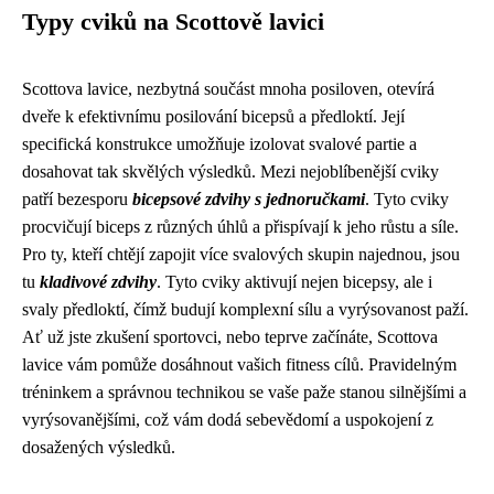
Typy cviků na Scottově lavici
Scottova lavice, nezbytná součást mnoha posiloven, otevírá
dveře k efektivnímu posilování bicepsů a předloktí. Její
specifická konstrukce umožňuje izolovat svalové partie a
dosahovat tak skvělých výsledků. Mezi nejoblíbenější cviky
patří bezesporu
bicepsové zdvihy s jednoručkami
. Tyto cviky
procvičují biceps z různých úhlů a přispívají k jeho růstu a síle.
Pro ty, kteří chtějí zapojit více svalových skupin najednou, jsou
tu
kladivové zdvihy
. Tyto cviky aktivují nejen bicepsy, ale i
svaly předloktí, čímž budují komplexní sílu a vyrýsovanost paží.
Ať už jste zkušení sportovci, nebo teprve začínáte, Scottova
lavice vám pomůže dosáhnout vašich fitness cílů. Pravidelným
tréninkem a správnou technikou se vaše paže stanou silnějšími a
vyrýsovanějšími, což vám dodá sebevědomí a uspokojení z
dosažených výsledků.