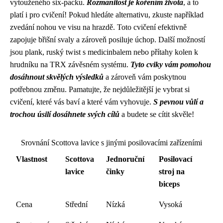
vytouženého six-packu.
Rozmanitost je kořením života
, a to
platí i pro cvičení! Pokud hledáte alternativu, zkuste například
zvedání nohou ve visu na hrazdě. Toto cvičení efektivně
zapojuje břišní svaly a zároveň posiluje úchop. Další možností
jsou plank, ruský twist s medicinbalem nebo přítahy kolen k
hrudníku na TRX závěsném systému.
Tyto cviky vám pomohou
dosáhnout skvělých výsledků
a zároveň vám poskytnou
potřebnou změnu. Pamatujte, že nejdůležitější je vybrat si
cvičení, které vás baví a které vám vyhovuje.
S pevnou vůlí a
trochou úsilí dosáhnete svých cílů
a budete se cítit skvěle!
Srovnání Scottova lavice s jinými posilovacími zařízeními
Vlastnost
Scottova
Jednoruční
Posilovací
lavice
činky
stroj na
biceps
Cena
Střední
Nízká
Vysoká