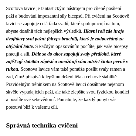
Scottova lavice je fantastickým nástrojem pro cílené posílení
paží a budování impozantní síly bicepsů. Při cvičení na Scottově
lavici se zapojuje celá řada svalů, které spolupracují na tom,
abyste dosáhli těch nejlepších výsledků.
Hlavní roli zde hraje
dvojhlavý sval pažní (biceps brachii), který je zodpovědný za
ohýbání lokte.
S každým opakováním pocítíte, jak vaše bicepsy
pracují a sílí.
Dále se do akce zapojují svaly předloktí, které
zajišťují stabilitu zápěstí a umožňují vám udržet činku pevně v
rukou.
Scottova lavice vám také pomůže posílit svaly ramen a
zad, čímž přispívá k lepšímu držení těla a celkové stabilitě.
Pravidelným tréninkem na Scottově lavici dosáhnete nejenom
skvěle vypadajících paží, ale také zlepšíte svou fyzickou kondici
a posílíte své sebevědomí. Pamatujte, že každý pohyb vás
posouvá blíž k vašemu cíli.
Správná technika cvičení