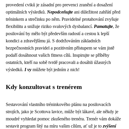
provedení cviků je zásadní pro prevenci zranění a dosažení
optimálních výsledků.
Nepodceňujte
ani důležitost zahřátí před
tréninkem a strečinku po něm. Pravidelné protahování zvyšuje
flexibilitu a snižuje riziko svalových dysbalancí.
Pamatujte
, že
posilování by mělo být především radostí a cestou k lepší
kondici a zdravějšímu já. S dodržováním základních
bezpečnostních pravidel a pozitivním přístupem se vám jistě
podaří dosáhnout vašich fitness cílů. Inspirujte se příběhy
ostatních, kteří na sobě tvrdě pracovali a dosáhli úžasných
výsledků.
I vy
můžete být jedním z nich!
Kdy konzultovat s trenérem
Sestavování vlastního tréninkového plánu na posilovacích
strojích, jako je Scottova lavice, může být lákavé, ale někdy je
moudré vyhledat pomoc zkušeného trenéra. Trenér vám dokáže
sestavit program šitý na míru vašim cílům, ať už je to
zvýšení