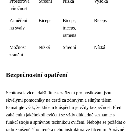
Prostorová
Střední
Nízká
Vysoká
náročnost
Zaměření
Biceps
Biceps,
Biceps
na svaly
triceps,
ramena
Možnost
Nízká
Střední
Nízká
zranění
Bezpečnostní opatření
Scottova lavice i další fitness zařízení pro posilování jsou
skvělými pomocníky na cestě za zdravým a silným tělem.
Pamatujte však, že klíčem k úspěchu je vždy bezpečnost. Před
zahájením jakéhokoli cvičení se vždy důkladně seznamte s
funkcí stroje a správnou technikou cvičení. Nebojte se požádat o
radu zkušenějšího trenéra nebo instruktora ve fitcentru. Správné