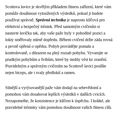
Scottova lavice je skvělým příkladem fitness zařízení, které vám
pomůže dosáhnout vytoužených výsledků, pokud ji budete
používat správně.
Správná technika
je naprosto klíčová pro
efektivní a bezpečný trénink. Před samotným cvičením si
nastavte lavičku tak, aby vaše paže byly v pohodlné pozici a
lokty směřovaly mírně dopředu. Během cvičení držte záda rovná
a pevně opřená o opěrku. Pohyb provádějte pomalu a
kontrolovaně, s důrazem na plný rozsah pohybu. Vyvarujte se
prudkým pohybům a švihům, které by mohly vést ke zranění.
Pravidelným a správným cvičením na Scottově lavici posílíte
nejen biceps, ale i svaly předloktí a ramen.
Silnější a vyrýsovanější paže vám dodají na sebevědomí a
pomohou vám dosahovat lepších výsledků v dalších cvicích.
Nezapomeňte, že konzistence je klíčem k úspěchu. I krátké, ale
pravidelné tréninky vám pomohou dosáhnout vašich fitness cílů.