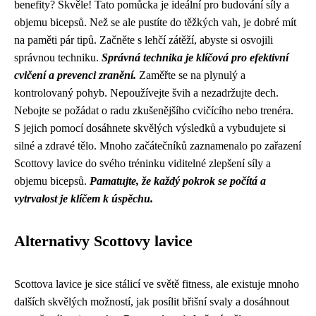
benefity? Skvěle! Tato pomůcka je ideální pro budování síly a
objemu bicepsů. Než se ale pustíte do těžkých vah, je dobré mít
na paměti pár tipů. Začněte s lehčí zátěží, abyste si osvojili
správnou techniku.
Správná technika je klíčová pro efektivní
cvičení a prevenci zranění.
Zaměřte se na plynulý a
kontrolovaný pohyb. Nepoužívejte švih a nezadržujte dech.
Nebojte se požádat o radu zkušenějšího cvičícího nebo trenéra.
S jejich pomocí dosáhnete skvělých výsledků a vybudujete si
silné a zdravé tělo. Mnoho začátečníků zaznamenalo po zařazení
Scottovy lavice do svého tréninku viditelné zlepšení síly a
objemu bicepsů.
Pamatujte, že každý pokrok se počítá a
vytrvalost je klíčem k úspěchu.
Alternativy Scottovy lavice
Scottova lavice je sice stálicí ve světě fitness, ale existuje mnoho
dalších skvělých možností, jak posílit břišní svaly a dosáhnout