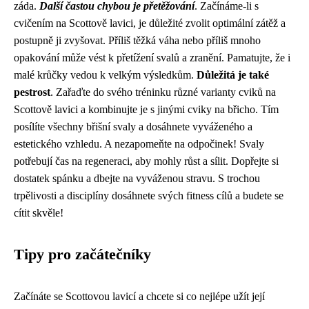
záda.
Další častou chybou je přetěžování
. Začínáme-li s
cvičením na Scottově lavici, je důležité zvolit optimální zátěž a
postupně ji zvyšovat. Příliš těžká váha nebo příliš mnoho
opakování může vést k přetížení svalů a zranění. Pamatujte, že i
malé krůčky vedou k velkým výsledkům.
Důležitá je také
pestrost
. Zařaďte do svého tréninku různé varianty cviků na
Scottově lavici a kombinujte je s jinými cviky na břicho. Tím
posílíte všechny břišní svaly a dosáhnete vyváženého a
estetického vzhledu. A nezapomeňte na odpočinek! Svaly
potřebují čas na regeneraci, aby mohly růst a sílit. Dopřejte si
dostatek spánku a dbejte na vyváženou stravu. S trochou
trpělivosti a disciplíny dosáhnete svých fitness cílů a budete se
cítit skvěle!
Tipy pro začátečníky
Začínáte se Scottovou lavicí a chcete si co nejlépe užít její