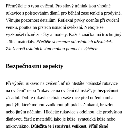
Přemýšlejte o typu cvičení. Pro silový trénink jsou vhodné
rukavice s polstrováním dlaní, pro běhání zase tenké a prodyšné.
Věnujte pozornost detailům. Reflexní prvky oceníte při cvičení
venku, poutka na prstech usnadní svlékání. Nebojte se
vyzkoušet různé značky a modely. Každá značka má trochu jiný
střih a materiály.
Přečtěte si recenze od ostatních uživatelek.
Zkušenosti ostatních vám mohou pomoct s výběrem.
Bezpečnostní aspekty
Při výběru rukavic na cvičení, ať už hledáte "dámské rukavice
na cvičení" nebo "rukavice na cvičení dámské", je
bezpečnost
zásadní. Dobré rukavice chrání vaše ruce před odřeninami a
puchýři, které mohou vzniknout při práci s činkami, hrazdou
nebo jiným náčiním. Hledejte rukavice s odolnou, ale prodyšnou
dlaňovou částí z materiálů jako je kůže, syntetická kůže nebo
mikrovlákno.
Důležitá je i správná velikost.
Příliš těsné