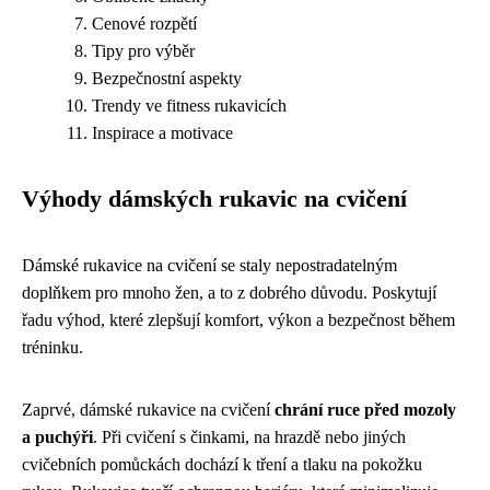
Cenové rozpětí
Tipy pro výběr
Bezpečnostní aspekty
Trendy ve fitness rukavicích
Inspirace a motivace
Výhody dámských rukavic na cvičení
Dámské rukavice na cvičení se staly nepostradatelným
doplňkem pro mnoho žen, a to z dobrého důvodu. Poskytují
řadu výhod, které zlepšují komfort, výkon a bezpečnost během
tréninku.
Zaprvé, dámské rukavice na cvičení
chrání ruce před mozoly
a puchýři
. Při cvičení s činkami, na hrazdě nebo jiných
cvičebních pomůckách dochází k tření a tlaku na pokožku