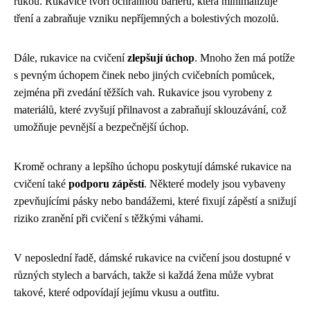
rukou. Rukavice tvoří ochrannou bariéru, která minimalizuje
tření a zabraňuje vzniku nepříjemných a bolestivých mozolů.
Dále, rukavice na cvičení
zlepšují úchop
. Mnoho žen má potíže
s pevným úchopem činek nebo jiných cvičebních pomůcek,
zejména při zvedání těžších vah. Rukavice jsou vyrobeny z
materiálů, které zvyšují přilnavost a zabraňují sklouzávání, což
umožňuje pevnější a bezpečnější úchop.
Kromě ochrany a lepšího úchopu poskytují dámské rukavice na
cvičení také
podporu zápěstí
. Některé modely jsou vybaveny
zpevňujícími pásky nebo bandážemi, které fixují zápěstí a snižují
riziko zranění při cvičení s těžkými váhami.
V neposlední řadě, dámské rukavice na cvičení jsou dostupné v
různých stylech a barvách, takže si každá žena může vybrat
takové, které odpovídají jejímu vkusu a outfitu.