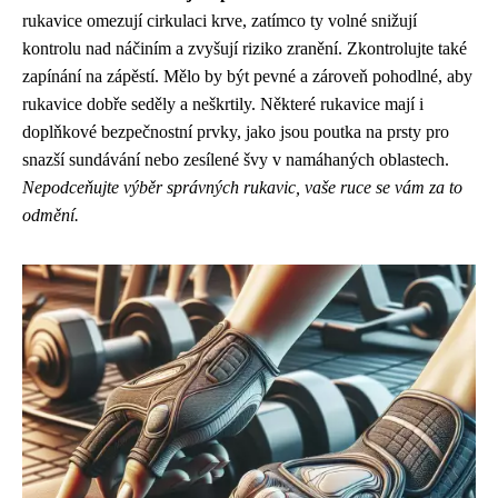
rukavice omezují cirkulaci krve, zatímco ty volné snižují
kontrolu nad náčiním a zvyšují riziko zranění. Zkontrolujte také
zapínání na zápěstí. Mělo by být pevné a zároveň pohodlné, aby
rukavice dobře seděly a neškrtily. Některé rukavice mají i
doplňkové bezpečnostní prvky, jako jsou poutka na prsty pro
snazší sundávání nebo zesílené švy v namáhaných oblastech.
Nepodceňujte výběr správných rukavic, vaše ruce se vám za to
odmění.