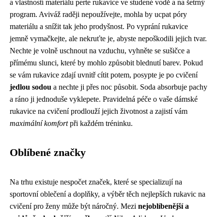
a vlastností materiálu perte rukavice ve studené vodě a na šetrný
program. Aviváž raději nepoužívejte, mohla by ucpat póry
materiálu a snížit tak jeho prodyšnost. Po vyprání rukavice
jemně vymačkejte, ale nekruťte je, abyste nepoškodili jejich tvar.
Nechte je volně uschnout na vzduchu, vyhněte se sušičce a
přímému slunci, které by mohlo způsobit blednutí barev. Pokud
se vám rukavice zdají uvnitř cítit potem, posypte je po cvičení
jedlou sodou
a nechte ji přes noc působit. Soda absorbuje pachy
a ráno ji jednoduše vyklepete. Pravidelná péče o vaše dámské
rukavice na cvičení prodlouží jejich životnost a zajistí vám
maximální komfort
při každém tréninku.
Oblíbené značky
Na trhu existuje nespočet značek, které se specializují na
sportovní oblečení a doplňky, a výběr těch nejlepších rukavic na
cvičení pro ženy může být náročný. Mezi
nejoblíbenější a