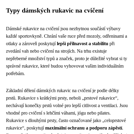
Typy dámských rukavic na cvičení
Dámské rukavice na cvičení jsou nezbytnou součástí výbavy
každé sportovkyně. Chrání vaše ruce před mozoly, odřeninami a
otlaky a zároveň poskytují
lepší přilnavost a stabilitu
při
zvedání vah nebo cvičení na strojích. Na trhu existuje
nepřeberné množství typů a značek, proto je důležité vybrat si ty
správné rukavice, které budou vyhovovat vašim individuálním
potřebám.
Základní dělení dámských rukavic na cvičení je podle délky
prstů. Rukavice s krátkými prsty, neboli „prstové rukavice“,
nechávají konečky prstů volné pro lepší citlivost a ventilaci. Jsou
vhodné pro cvičení s lehčími váhami, jógu nebo pilates.
Rukavice s dlouhými prsty, často označované jako „celoprstové
rukavice“, poskytují
maximální ochranu a podporu zápěstí
.