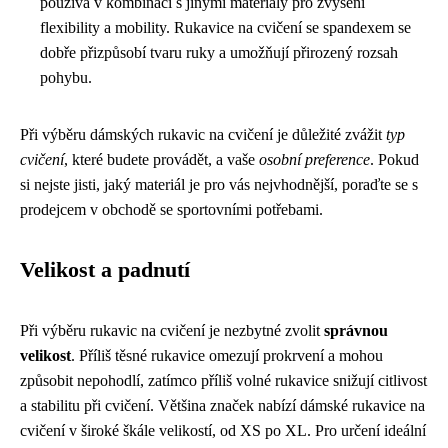
používá v kombinaci s jinými materiály pro zvýšení
flexibility a mobility. Rukavice na cvičení se spandexem se
dobře přizpůsobí tvaru ruky a umožňují přirozený rozsah
pohybu.
Při výběru dámských rukavic na cvičení je důležité zvážit
typ
cvičení
, které budete provádět, a vaše
osobní preference
. Pokud
si nejste jisti, jaký materiál je pro vás nejvhodnější, poraďte se s
prodejcem v obchodě se sportovními potřebami.
Velikost a padnutí
Při výběru rukavic na cvičení je nezbytné zvolit
správnou
velikost
. Příliš těsné rukavice omezují prokrvení a mohou
způsobit nepohodlí, zatímco příliš volné rukavice snižují citlivost
a stabilitu při cvičení. Většina značek nabízí dámské rukavice na
cvičení v široké škále velikostí, od XS po XL. Pro určení ideální