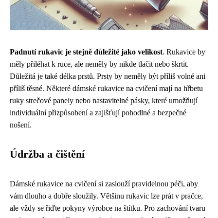
Padnutí rukavic je stejně důležité jako velikost
. Rukavice by
měly přiléhat k ruce, ale neměly by nikde tlačit nebo škrtit.
Důležitá je také délka prstů. Prsty by neměly být příliš volné ani
příliš těsné. Některé dámské rukavice na cvičení mají na hřbetu
ruky strečové panely nebo nastavitelné pásky, které umožňují
individuální přizpůsobení a zajišťují pohodlné a bezpečné
nošení.
Údržba a čištění
Dámské rukavice na cvičení si zaslouží pravidelnou péči, aby
vám dlouho a dobře sloužily. Většinu rukavic lze prát v pračce,
ale vždy se řiďte pokyny výrobce na štítku. Pro zachování tvaru