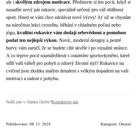
ale i
skvělým zdrojem motivace
. Představte si ten pocit, když si
nasadíte nový pár rukavic, speciálně určený pro váš oblíbený
sport. Hned se vám chce zdolávat nové výzvy! Ať už se chystáte
na náročnou lekci crossfitu, běhání v chladném počasí nebo
jógu,
kvalitní rukavice vám dodají sebevědomí a pomohou
podat ten nejlepší výkon
. Navíc, moderní designy a pestré
barvy vám zaručí, že se budete cítit skvěle i po vizuální stránce.
A co teprve
pocit sounáležitosti s ostatními sportovkyněmi
, které
sdílí vaši vášeň pro pohyb a zdravý životní styl? Rukavice na
cvičení jsou zkrátka malým detailem s velkým dopadem na vaši
motivaci a radost z pohybu.
Našli jste v článku chybu?
Kontaktujte nás
Publikováno: 08. 11. 2024
Kategorie:
Ostatní