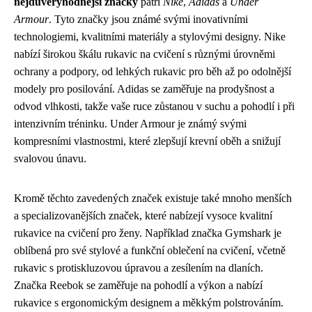
nejdůvěryhodnější značky
patří
Nike
,
Adidas
a
Under
Armour
. Tyto značky jsou známé svými inovativními
technologiemi, kvalitními materiály a stylovými designy. Nike
nabízí širokou škálu rukavic na cvičení s různými úrovněmi
ochrany a podpory, od lehkých rukavic pro běh až po odolnější
modely pro posilování. Adidas se zaměřuje na prodyšnost a
odvod vlhkosti, takže vaše ruce zůstanou v suchu a pohodlí i při
intenzivním tréninku. Under Armour je známý svými
kompresními vlastnostmi, které zlepšují krevní oběh a snižují
svalovou únavu.
Kromě těchto zavedených značek existuje také mnoho menších
a specializovanějších značek, které nabízejí vysoce kvalitní
rukavice na cvičení pro ženy. Například značka Gymshark je
oblíbená pro své stylové a funkční oblečení na cvičení, včetně
rukavic s protiskluzovou úpravou a zesílením na dlaních.
Značka Reebok se zaměřuje na pohodlí a výkon a nabízí
rukavice s ergonomickým designem a měkkým polstrováním.