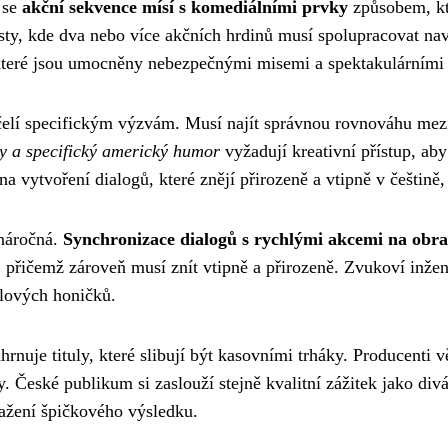
 se
akční sekvence mísí s komediálními prvky
způsobem, kt
nisty, kde dva nebo více akčních hrdinů musí spolupracovat 
e, které jsou umocněny nebezpečnými misemi a spektakulárním
h čelí specifickým výzvám. Musí najít správnou rovnováhu me
ky a specifický americký humor
vyžadují kreativní přístup, aby
na vytvoření dialogů, které znějí přirozeně a vtipně v češtině,
 náročná.
Synchronizace dialogů s rychlými akcemi na obr
přičemž zároveň musí znít vtipně a přirozeně. Zvukoví inžený
lových honičků.
uje tituly, které slibují být kasovními trháky. Producenti 
rhy. České publikum si zaslouží stejně kvalitní zážitek jako d
sažení špičkového výsledku.