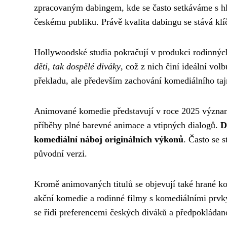
zpracovaným dabingem, kde se často setkáváme s hl
českému publiku. Právě kvalita dabingu se stává kl
Hollywoodské studia pokračují v produkci rodinný
děti, tak dospělé diváky
, což z nich činí ideální v
překladu, ale především zachování komediálního tajmi
Animované komedie představují v roce 2025 významn
příběhy plné barevné animace a vtipných dialogů.
D
komediální náboj originálních výkonů
. Často se 
původní verzi.
Kromě animovaných titulů se objevují také hrané ko
akční komedie a rodinné filmy s komediálními prvky 
se řídí preferencemi českých diváků a předpokládan