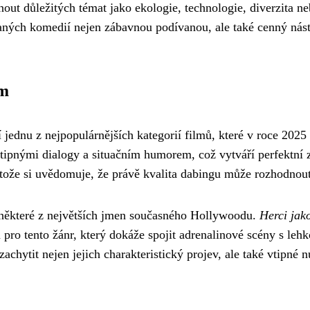
out důležitých témat jako ekologie, technologie, diverzita n
ných komedií nejen zábavnou podívanou, ale také cenný nástr
ím
 jednu z nejpopulárnějších kategorií filmů, které v roce 2025
tipnými dialogy a situačním humorem, což vytváří perfektní 
ože si uvědomuje, že právě kvalita dabingu může rozhodnout
 některé z největších jmen současného Hollywoodu.
Herci jak
pro tento žánr, který dokáže spojit adrenalinové scény s leh
zachytit nejen jejich charakteristický projev, ale také vtipné