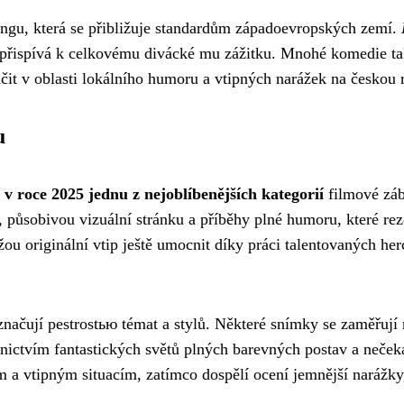
ingu, která se přibližuje standardům západoevropských zemí.
 přispívá k celkovému divácké mu zážitku. Mnohé komedie tak 
čit v oblasti lokálního humoru a vtipných narážek na českou r
u
 roce 2025 jednu z nejoblíbenějších kategorií
filmové záb
působivou vizuální stránku a příběhy plné humoru, které rezon
ou originální vtip ještě umocnit díky práci talentovaných her
načují pestrostью témat a stylů. Některé snímky se zaměřuj
nictvím fantastických světů plných barevných postav a neček
 a vtipným situacím, zatímco dospělí ocení jemnější narážky,