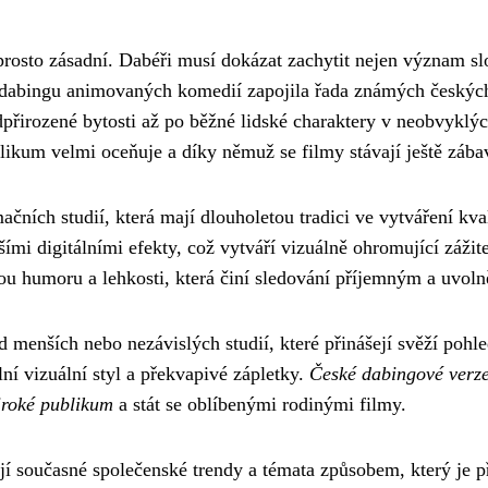
aprosto zásadní. Dabéři musí dokázat zachytit nejen význam s
dabingu animovaných komedií zapojila řada známých českých h
dpřirozené bytosti až po běžné lidské charaktery v neobvyklýc
likum velmi oceňuje a díky němuž se filmy stávají ještě zába
ačních studií, která mají dlouholetou tradici ve vytváření kv
mi digitálními efekty, což vytváří vizuálně ohromující zážite
vkou humoru a lehkosti, která činí sledování příjemným a uvo
 menších nebo nezávislých studií, které přinášejí svěží pohl
ní vizuální styl a překvapivé zápletky.
České dabingové verze 
iroké publikum
a stát se oblíbenými rodinými filmy.
í současné společenské trendy a témata způsobem, který je př