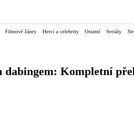
Filmové žánry
Herci a celebrity
Ostatní
Seriály
St
m dabingem: Kompletní pře