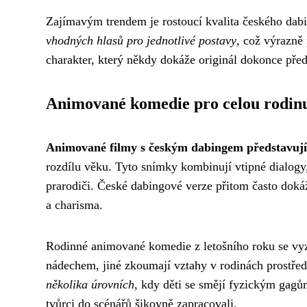
Zajímavým trendem je rostoucí kvalita českého dab
vhodných hlasů pro jednotlivé postavy
, což výrazně
charakter, který někdy dokáže originál dokonce před
Animované komedie pro celou rodin
Animované filmy s českým dabingem představují v
rozdílu věku. Tyto snímky kombinují vtipné dialogy, 
prarodiči. České dabingové verze přitom často dokáž
a charisma.
Rodinné animované komedie z letošního roku se vyz
nádechem, jiné zkoumají vztahy v rodinách prostřed
několika úrovních
, kdy děti se smějí fyzickým gagům
tvůrci do scénářů šikovně zapracovali.