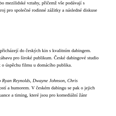
ebo mezilidské vztahy, přičemž vše podávají s
oj pro společné rodinné zážitky a následné diskuse
 přicházejí do českých kin s kvalitním dabingem.
zábavu pro široké publikum. České dabingové studio
 o úspěchu filmu u domácího publika.
o Ryan Reynolds, Dwayne Johnson, Chris
kostí a humorem. V českém dabingu se pak o jejich
 nuance a timing, které jsou pro komediální žánr