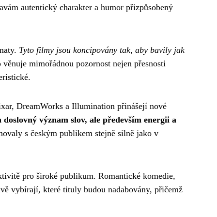
tavám autentický charakter a humor přizpůsobený
maty.
Tyto filmy jsou koncipovány tak, aby bavily jak
io věnuje mimořádnou pozornost nejen přesnosti
ristické.
xar, DreamWorks a Illumination přinášejí nové
 doslovný význam slov, ale především energii a
onovaly s českým publikem stejně silně jako v
aktivitě pro široké publikum. Romantické komedie,
vě vybírají, které tituly budou nadabovány, přičemž