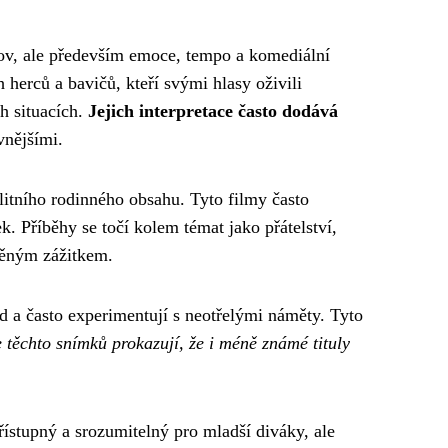
lov, ale především emoce, tempo a komediální
erců a bavičů, kteří svými hlasy oživili
h situacích.
Jejich interpretace často dodává
vnějšími.
alitního rodinného obsahu. Tyto filmy často
k. Příběhy se točí kolem témat jako přátelství,
lněným zážitkem.
ed a často experimentují s neotřelými náměty. Tyto
těchto snímků prokazují, že i méně známé tituly
ístupný a srozumitelný pro mladší diváky, ale