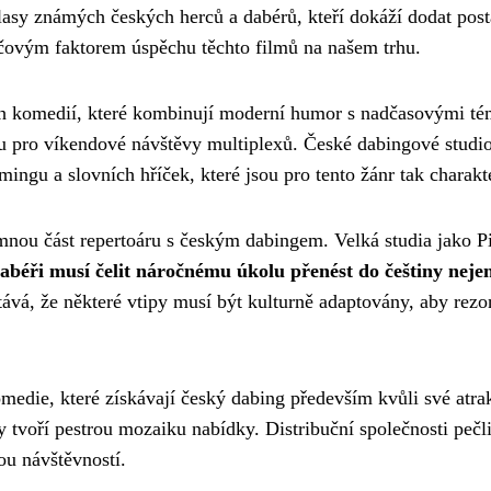
asy známých českých herců a dabérů, kteří dokáží dodat pos
íčovým faktorem úspěchu těchto filmů na našem trhu.
ch komedií, které kombinují moderní humor s nadčasovými té
olbu pro víkendové návštěvy multiplexů. České dabingové stud
ngu a slovních hříček, které jsou pro tento žánr tak charakte
ou část repertoáru s českým dabingem. Velká studia jako Pi
abéři musí čelit náročnému úkolu přenést do češtiny nejen
stává, že některé vtipy musí být kulturně adaptovány, aby rez
medie, které získávají český dabing především kvůli své atr
tvoří pestrou mozaiku nabídky. Distribuční společnosti pečli
ou návštěvností.