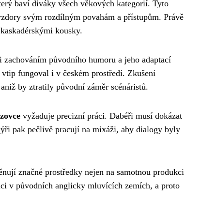
erý baví diváky všech věkových kategorií. Tyto
navzdory svým rozdílným povahám a přístupům. Právě
i kaskadérskými kousky.
zi zachováním původního humoru a jeho adaptací
 vtip fungoval i v českém prostředí. Zkušení
 aniž by ztratily původní záměr scénáristů.
azovce
vyžaduje precizní práci. Dabéři musí dokázat
ři pak pečlivě pracují na mixáži, aby dialogy byly
věnují značné prostředky nejen na samotnou produkci
iváci v původních anglicky mluvících zemích, a proto