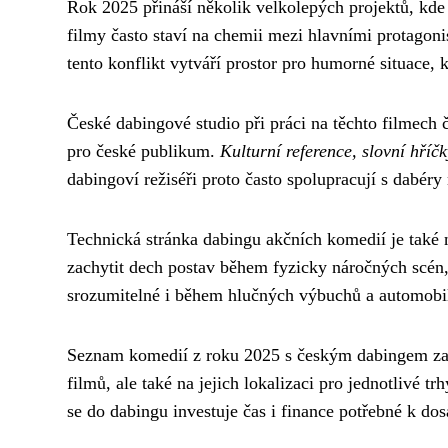
Rok 2025 přináší několik velkolepých projektů, kde
filmy často staví na chemii mezi hlavními protago
tento konflikt vytváří prostor pro humorné situac
České dabingové studio při práci na těchto filmec
pro české publikum.
Kulturní reference, slovní hříč
dabingoví režiséři proto často spolupracují s dabéry 
Technická stránka dabingu akčních komedií je také
zachytit dech postav během fyzicky náročných scén, 
srozumitelné i během hlučných výbuchů a automobi
Seznam komedií z roku 2025 s českým dabingem zahrn
filmů, ale také na jejich lokalizaci pro jednotlivé t
se do dabingu investuje čas i finance potřebné k do