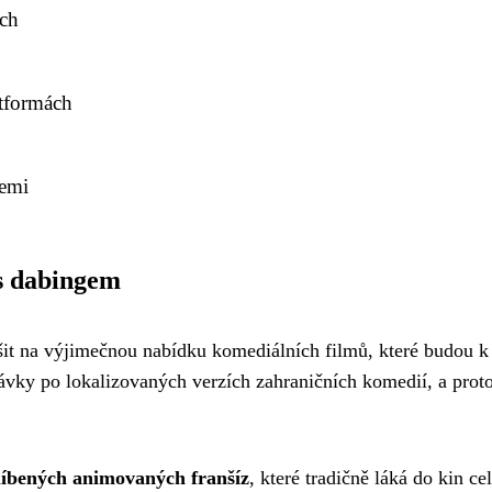
ích
tformách
zemi
s dabingem
it na výjimečnou nabídku komediálních filmů, které budou k
távky po lokalizovaných verzích zahraničních komedií, a prot
blíbených animovaných franšíz
, které tradičně láká do kin c