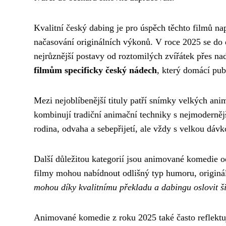
Kvalitní český dabing je pro úspěch těchto filmů n
načasování originálních výkonů. V roce 2025 se do 
nejrůznější postavy od roztomilých zvířátek přes na
filmům specificky český nádech
, který domácí pub
Mezi nejoblíbenější tituly patří snímky velkých anim
kombinují tradiční animační techniky s nejmodernější
rodina, odvaha a sebepřijetí, ale vždy s velkou dá
Další důležitou kategorií jsou animované komedie od
filmy mohou nabídnout odlišný typ humoru, originál
mohou díky kvalitnímu překladu a dabingu oslovit š
Animované komedie z roku 2025 také často reflektuj