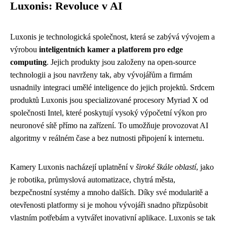
Luxonis: Revoluce v AI
Luxonis je technologická společnost, která se zabývá vývojem a
výrobou
inteligentních kamer a platforem pro edge
computing
. Jejich produkty jsou založeny na open-source
technologii a jsou navrženy tak, aby vývojářům a firmám
usnadnily integraci umělé inteligence do jejich projektů. Srdcem
produktů Luxonis jsou specializované procesory Myriad X od
společnosti Intel, které poskytují vysoký výpočetní výkon pro
neuronové sítě přímo na zařízení. To umožňuje provozovat AI
algoritmy v reálném čase a bez nutnosti připojení k internetu.
Kamery Luxonis nacházejí uplatnění v
široké škále oblastí
, jako
je robotika, průmyslová automatizace, chytrá města,
bezpečnostní systémy a mnoho dalších. Díky své modularitě a
otevřenosti platformy si je mohou vývojáři snadno přizpůsobit
vlastním potřebám a vytvářet inovativní aplikace. Luxonis se tak