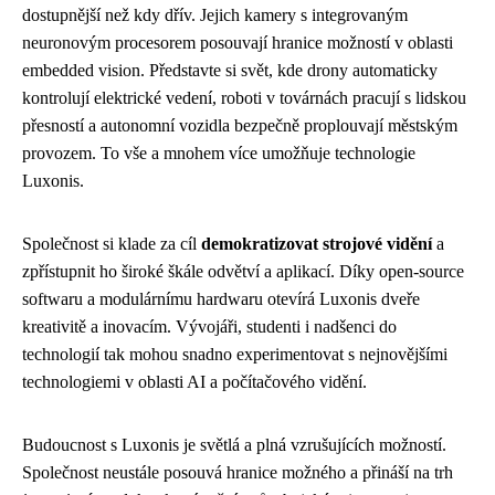
dostupnější než kdy dřív. Jejich kamery s integrovaným
neuronovým procesorem posouvají hranice možností v oblasti
embedded vision. Představte si svět, kde drony automaticky
kontrolují elektrické vedení, roboti v továrnách pracují s lidskou
přesností a autonomní vozidla bezpečně proplouvají městským
provozem. To vše a mnohem více umožňuje technologie
Luxonis.
Společnost si klade za cíl
demokratizovat strojové vidění
a
zpřístupnit ho široké škále odvětví a aplikací. Díky open-source
softwaru a modulárnímu hardwaru otevírá Luxonis dveře
kreativitě a inovacím. Vývojáři, studenti i nadšenci do
technologií tak mohou snadno experimentovat s nejnovějšími
technologiemi v oblasti AI a počítačového vidění.
Budoucnost s Luxonis je světlá a plná vzrušujících možností.
Společnost neustále posouvá hranice možného a přináší na trh