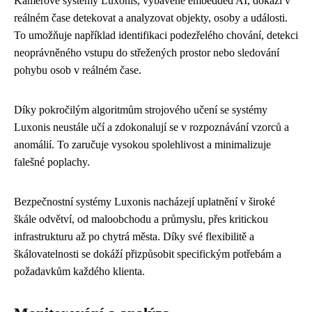
Kamerové systémy Luxonis, vybavené embedded AI, dokáží v
reálném čase detekovat a analyzovat objekty, osoby a události.
To umožňuje například identifikaci podezřelého chování, detekci
neoprávněného vstupu do střežených prostor nebo sledování
pohybu osob v reálném čase.
Díky pokročilým algoritmům strojového učení se systémy
Luxonis neustále učí a zdokonalují se v rozpoznávání vzorců a
anomálií. To zaručuje vysokou spolehlivost a minimalizuje
falešné poplachy.
Bezpečnostní systémy Luxonis nacházejí uplatnění v široké
škále odvětví, od maloobchodu a průmyslu, přes kritickou
infrastrukturu až po chytrá města. Díky své flexibilitě a
škálovatelnosti se dokáží přizpůsobit specifickým potřebám a
požadavkům každého klienta.