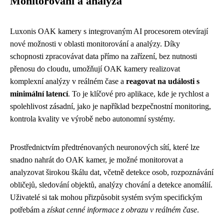
Monitorování a analýza
Luxonis OAK kamery s integrovaným AI procesorem otevírají
nové možnosti v oblasti monitorování a analýzy. Díky
schopnosti zpracovávat data přímo na zařízení, bez nutnosti
přenosu do cloudu, umožňují OAK kamery realizovat
komplexní analýzy v reálném čase a
reagovat na události s
minimální latencí
. To je klíčové pro aplikace, kde je rychlost a
spolehlivost zásadní, jako je například bezpečnostní monitoring,
kontrola kvality ve výrobě nebo autonomní systémy.
Prostřednictvím předtrénovaných neuronových sítí, které lze
snadno nahrát do OAK kamer, je možné monitorovat a
analyzovat širokou škálu dat, včetně detekce osob, rozpoznávání
obličejů, sledování objektů, analýzy chování a detekce anomálií.
Uživatelé si tak mohou přizpůsobit systém svým specifickým
potřebám a
získat cenné informace z obrazu v reálném čase
.