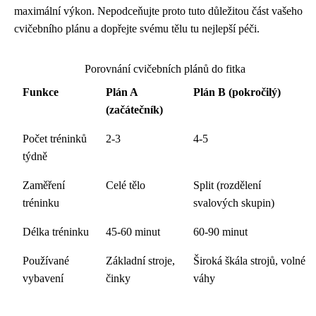
maximální výkon. Nepodceňujte proto tuto důležitou část vašeho
cvičebního plánu a dopřejte svému tělu tu nejlepší péči.
Porovnání cvičebních plánů do fitka
Funkce
Plán A
Plán B (pokročilý)
(začátečník)
Počet tréninků
2-3
4-5
týdně
Zaměření
Celé tělo
Split (rozdělení
tréninku
svalových skupin)
Délka tréninku
45-60 minut
60-90 minut
Používané
Základní stroje,
Široká škála strojů, volné
vybavení
činky
váhy