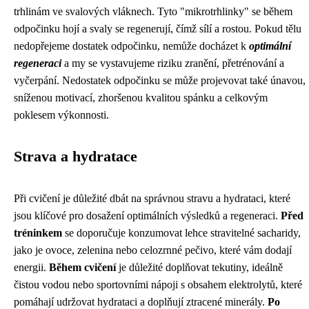
trhlinám ve svalových vláknech. Tyto "mikrotrhlinky" se během
odpočinku hojí a svaly se regenerují, čímž sílí a rostou. Pokud tělu
nedopřejeme dostatek odpočinku, nemůže docházet k
optimální
regeneraci
a my se vystavujeme riziku zranění, přetrénování a
vyčerpání. Nedostatek odpočinku se může projevovat také únavou,
sníženou motivací, zhoršenou kvalitou spánku a celkovým
poklesem výkonnosti.
Strava a hydratace
Při cvičení je důležité dbát na správnou stravu a hydrataci, které
jsou klíčové pro dosažení optimálních výsledků a regeneraci.
Před
tréninkem
se doporučuje konzumovat lehce stravitelné sacharidy,
jako je ovoce, zelenina nebo celozrnné pečivo, které vám dodají
energii.
Během cvičení
je důležité doplňovat tekutiny, ideálně
čistou vodou nebo sportovními nápoji s obsahem elektrolytů, které
pomáhají udržovat hydrataci a doplňují ztracené minerály.
Po