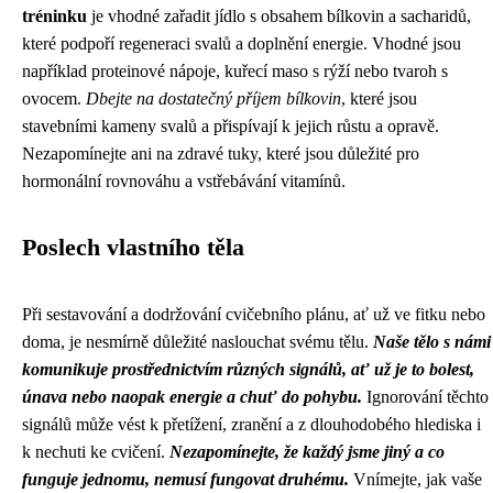
tréninku
je vhodné zařadit jídlo s obsahem bílkovin a sacharidů,
které podpoří regeneraci svalů a doplnění energie. Vhodné jsou
například proteinové nápoje, kuřecí maso s rýží nebo tvaroh s
ovocem.
Dbejte na dostatečný příjem bílkovin
, které jsou
stavebními kameny svalů a přispívají k jejich růstu a opravě.
Nezapomínejte ani na zdravé tuky, které jsou důležité pro
hormonální rovnováhu a vstřebávání vitamínů.
Poslech vlastního těla
Při sestavování a dodržování cvičebního plánu, ať už ve fitku nebo
doma, je nesmírně důležité naslouchat svému tělu.
Naše tělo s námi
komunikuje prostřednictvím různých signálů, ať už je to bolest,
únava nebo naopak energie a chuť do pohybu.
Ignorování těchto
signálů může vést k přetížení, zranění a z dlouhodobého hlediska i
k nechuti ke cvičení.
Nezapomínejte, že každý jsme jiný a co
funguje jednomu, nemusí fungovat druhému.
Vnímejte, jak vaše