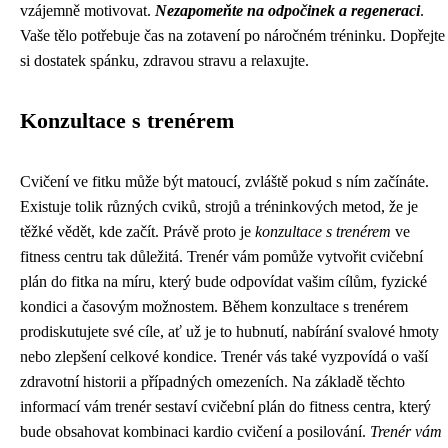
vzájemně motivovat.
Nezapomeňte na odpočinek a regeneraci
.
Vaše tělo potřebuje čas na zotavení po náročném tréninku. Dopřejte
si dostatek spánku, zdravou stravu a relaxujte.
Konzultace s trenérem
Cvičení ve fitku může být matoucí, zvláště pokud s ním začínáte.
Existuje tolik různých cviků, strojů a tréninkových metod, že je
těžké vědět, kde začít. Právě proto je
konzultace s trenérem
ve
fitness centru tak důležitá. Trenér vám pomůže vytvořit cvičební
plán do fitka na míru, který bude odpovídat vašim cílům, fyzické
kondici a časovým možnostem. Během konzultace s trenérem
prodiskutujete své cíle, ať už je to hubnutí, nabírání svalové hmoty
nebo zlepšení celkové kondice. Trenér vás také vyzpovídá o vaší
zdravotní historii a případných omezeních. Na základě těchto
informací vám trenér sestaví cvičební plán do fitness centra, který
bude obsahovat kombinaci kardio cvičení a posilování.
Trenér vám