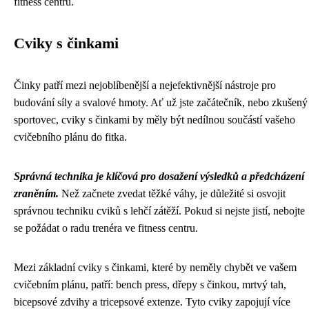
fitness centru.
Cviky s činkami
Činky patří mezi nejoblíbenější a nejefektivnější nástroje pro
budování síly a svalové hmoty. Ať už jste začátečník, nebo zkušený
sportovec, cviky s činkami by měly být nedílnou součástí vašeho
cvičebního plánu do fitka.
Správná technika je klíčová pro dosažení výsledků a předcházení
zraněním.
Než začnete zvedat těžké váhy, je důležité si osvojit
správnou techniku cviků s lehčí zátěží. Pokud si nejste jistí, nebojte
se požádat o radu trenéra ve fitness centru.
Mezi základní cviky s činkami, které by neměly chybět ve vašem
cvičebním plánu, patří: bench press, dřepy s činkou, mrtvý tah,
bicepsové zdvihy a tricepsové extenze. Tyto cviky zapojují více