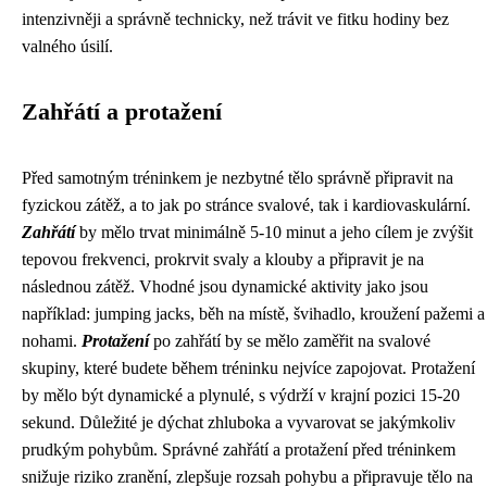
intenzivněji a správně technicky, než trávit ve fitku hodiny bez
valného úsilí.
Zahřátí a protažení
Před samotným tréninkem je nezbytné tělo správně připravit na
fyzickou zátěž, a to jak po stránce svalové, tak i kardiovaskulární.
Zahřátí
by mělo trvat minimálně 5-10 minut a jeho cílem je zvýšit
tepovou frekvenci, prokrvit svaly a klouby a připravit je na
následnou zátěž. Vhodné jsou dynamické aktivity jako jsou
například: jumping jacks, běh na místě, švihadlo, kroužení pažemi a
nohami.
Protažení
po zahřátí by se mělo zaměřit na svalové
skupiny, které budete během tréninku nejvíce zapojovat. Protažení
by mělo být dynamické a plynulé, s výdrží v krajní pozici 15-20
sekund. Důležité je dýchat zhluboka a vyvarovat se jakýmkoliv
prudkým pohybům. Správné zahřátí a protažení před tréninkem
snižuje riziko zranění, zlepšuje rozsah pohybu a připravuje tělo na