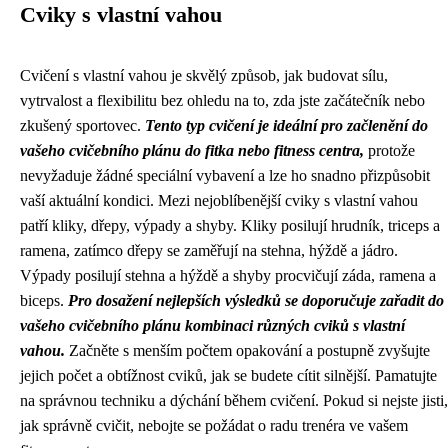
Cviky s vlastní vahou
Cvičení s vlastní vahou je skvělý způsob, jak budovat sílu,
vytrvalost a flexibilitu bez ohledu na to, zda jste začátečník nebo
zkušený sportovec.
Tento typ cvičení je ideální pro začlenění do
vašeho cvičebního plánu do fitka nebo fitness centra,
protože
nevyžaduje žádné speciální vybavení a lze ho snadno přizpůsobit
vaší aktuální kondici. Mezi nejoblíbenější cviky s vlastní vahou
patří kliky, dřepy, výpady a shyby. Kliky posilují hrudník, triceps a
ramena, zatímco dřepy se zaměřují na stehna, hýždě a jádro.
Výpady posilují stehna a hýždě a shyby procvičují záda, ramena a
biceps.
Pro dosažení nejlepších výsledků se doporučuje zařadit do
vašeho cvičebního plánu kombinaci různých cviků s vlastní
vahou.
Začněte s menším počtem opakování a postupně zvyšujte
jejich počet a obtížnost cviků, jak se budete cítit silnější. Pamatujte
na správnou techniku a dýchání během cvičení. Pokud si nejste jisti,
jak správně cvičit, nebojte se požádat o radu trenéra ve vašem