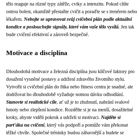
tělo reaguje na různé typy zátěže, cviky a intenzitu. Pokud cítíte
ostrou bolest, okamžitě přestaňte cvičit a poraďte se s trenérem nebo
lékařem.
Nebojte se upravovat svůj cvičební plán podle aktuální
kondice a poslouchejte signály, které vám vaše tělo vysílá.
Jen tak
bude cvičení efektivní a zároveň bezpečné.
Motivace a disciplína
Dlouhodobá motivace a železná disciplína jsou klíčové faktory pro
dosažení vysněné postavy a udržení zdravého životního stylu.
Vytvořit si cvičební plán do fitka nebo fitness centra je snadné, ale
dodržovat ho dlouhodobě vyžaduje notnou dávku odhodlání.
Stanovte si realistické cíle
, ať už je to zhubnutí, nabrání svalové
hmoty nebo zlepšení kondice. Rozdělte si je na menší, dosažitelné
kroky, abyste viděli pokrok a udrželi si motivaci.
Najděte si
parťáka na cvičení
, který vás podpoří a pomůže vám překonat
těžké chvíle. Společné tréninky budou zábavnější a budete se