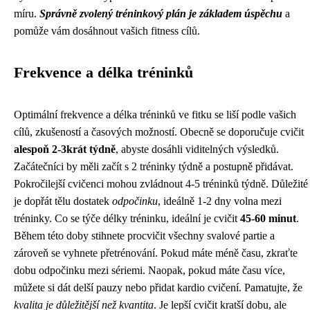
míru.
Správně zvolený tréninkový plán je základem úspěchu
a
pomůže vám dosáhnout vašich fitness cílů.
Frekvence a délka tréninků
Optimální frekvence a délka tréninků ve fitku se liší podle vašich
cílů, zkušeností a časových možností. Obecně se doporučuje cvičit
alespoň 2-3krát týdně
, abyste dosáhli viditelných výsledků.
Začátečníci by měli začít s 2 tréninky týdně a postupně přidávat.
Pokročilejší cvičenci mohou zvládnout 4-5 tréninků týdně. Důležité
je dopřát tělu dostatek
odpočinku
, ideálně 1-2 dny volna mezi
tréninky. Co se týče délky tréninku, ideální je cvičit
45-60 minut
.
Během této doby stihnete procvičit všechny svalové partie a
zároveň se vyhnete přetrénování. Pokud máte méně času, zkraťte
dobu odpočinku mezi sériemi. Naopak, pokud máte času více,
můžete si dát delší pauzy nebo přidat kardio cvičení. Pamatujte, že
kvalita je důležitější než kvantita
. Je lepší cvičit kratší dobu, ale