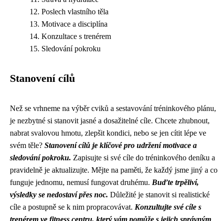
Poslech vlastního těla
Motivace a disciplína
Konzultace s trenérem
Sledování pokroku
Stanovení cílů
Než se vrhneme na výběr cviků a sestavování tréninkového plánu,
je nezbytné si stanovit jasné a dosažitelné cíle. Chcete zhubnout,
nabrat svalovou hmotu, zlepšit kondici, nebo se jen cítit lépe ve
svém těle?
Stanovení cílů je klíčové pro udržení motivace a
sledování pokroku.
Zapisujte si své cíle do tréninkového deníku a
pravidelně je aktualizujte. Mějte na paměti, že každý jsme jiný a co
funguje jednomu, nemusí fungovat druhému.
Buďte trpěliví,
výsledky se nedostaví přes noc.
Důležité je stanovit si realistické
cíle a postupně se k nim propracovávat.
Konzultujte své cíle s
trenérem ve fitness centru, který vám pomůže s jejich správným