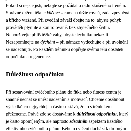
Pokud si nejste jisti, nebojte se požádat o radu zkušeného trenéra.
Správné držení těla je
klíčové
– ramena držte rovná, záda zpevněná
a břicho vtažené. Při zvedání závaží dbejte na to, abyste pohyb
prováděli plynule a kontrolovaně, bez zbytečného švihu.
Nepoužívejte příliš těžké váhy, abyste techniku nekazili.
Nezapomínejte na
dýchání
– při námaze vydechujte a při uvolnění
se nadechujte. Po každém tréninku dopřejte svému tělu dostatek
odpočinku a regenerace.
Důležitost odpočinku
Při sestavování cvičebního plánu do fitka nebo fitness centra je
snadné nechat se unést nadšením a motivací. Chceme dosáhnout
výsledků co nejrychleji a často se stává, že to s tréninkem
přeženeme. Právě zde se dostáváme k
důležitosti odpočinku
, který
je často opomíjeným, ale naprosto
zásadním
aspektem každého
efektivního cvičebního plánu. Během cvičení dochází k drobným