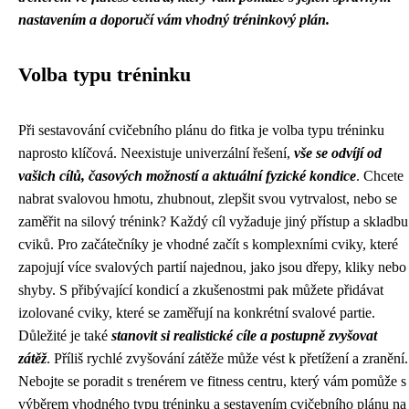
nastavením a doporučí vám vhodný tréninkový plán.
Volba typu tréninku
Při sestavování cvičebního plánu do fitka je volba typu tréninku
naprosto klíčová. Neexistuje univerzální řešení,
vše se odvíjí od
vašich cílů, časových možností a aktuální fyzické kondice
. Chcete
nabrat svalovou hmotu, zhubnout, zlepšit svou vytrvalost, nebo se
zaměřit na silový trénink? Každý cíl vyžaduje jiný přístup a skladbu
cviků. Pro začátečníky je vhodné začít s komplexními cviky, které
zapojují více svalových partií najednou, jako jsou dřepy, kliky nebo
shyby. S přibývající kondicí a zkušenostmi pak můžete přidávat
izolované cviky, které se zaměřují na konkrétní svalové partie.
Důležité je také
stanovit si realistické cíle a postupně zvyšovat
zátěž
. Příliš rychlé zvyšování zátěže může vést k přetížení a zranění.
Nebojte se poradit s trenérem ve fitness centru, který vám pomůže s
výběrem vhodného typu tréninku a sestavením cvičebního plánu na