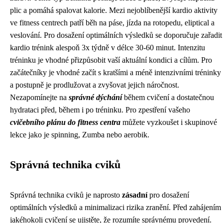
plic a pomáhá spalovat kalorie. Mezi nejoblíbenější kardio aktivity
ve fitness centrech patří běh na páse, jízda na rotopedu, eliptical a
veslování. Pro dosažení optimálních výsledků se doporučuje zařadit
kardio trénink alespoň 3x týdně v délce 30-60 minut. Intenzitu
tréninku je vhodné přizpůsobit vaší aktuální kondici a cílům. Pro
začátečníky je vhodné začít s kratšími a méně intenzivními tréninky
a postupně je prodlužovat a zvyšovat jejich náročnost.
Nezapomínejte na
správné dýchání
během cvičení a dostatečnou
hydrataci před, během i po tréninku. Pro zpestření vašeho
cvičebního plánu do fitness centra
můžete vyzkoušet i skupinové
lekce jako je spinning, Zumba nebo aerobik.
Správná technika cviků
Správná technika cviků je naprosto
zásadní
pro dosažení
optimálních výsledků a minimalizaci rizika zranění. Před zahájením
jakéhokoli cvičení se ujistěte, že rozumíte správnému provedení.