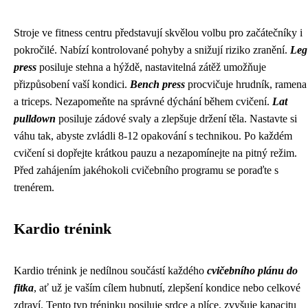
Stroje ve fitness centru představují skvělou volbu pro začátečníky i
pokročilé. Nabízí kontrolované pohyby a snižují riziko zranění.
Leg
press
posiluje stehna a hýždě, nastavitelná zátěž umožňuje
přizpůsobení vaší kondici.
Bench press
procvičuje hrudník, ramena
a triceps. Nezapomeňte na správné dýchání během cvičení.
Lat
pulldown
posiluje zádové svaly a zlepšuje držení těla. Nastavte si
váhu tak, abyste zvládli 8-12 opakování s technikou. Po každém
cvičení si dopřejte krátkou pauzu a nezapomínejte na pitný režim.
Před zahájením jakéhokoli cvičebního programu se poraďte s
trenérem.
Kardio trénink
Kardio trénink je nedílnou součástí každého
cvičebního plánu do
fitka
, ať už je vaším cílem hubnutí, zlepšení kondice nebo celkové
zdraví. Tento typ tréninku posiluje srdce a plíce, zvyšuje kapacitu