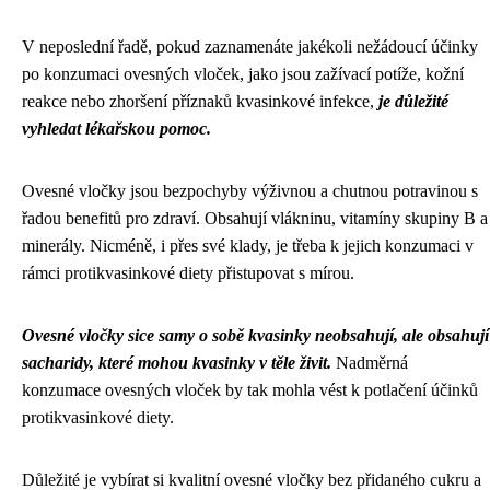
V neposlední řadě, pokud zaznamenáte jakékoli nežádoucí účinky
po konzumaci ovesných vloček, jako jsou zažívací potíže, kožní
reakce nebo zhoršení příznaků kvasinkové infekce,
je důležité
vyhledat lékařskou pomoc.
Ovesné vločky jsou bezpochyby výživnou a chutnou potravinou s
řadou benefitů pro zdraví. Obsahují vlákninu, vitamíny skupiny B a
minerály. Nicméně, i přes své klady, je třeba k jejich konzumaci v
rámci protikvasinkové diety přistupovat s mírou.
Ovesné vločky sice samy o sobě kvasinky neobsahují, ale obsahují
sacharidy, které mohou kvasinky v těle živit.
Nadměrná
konzumace ovesných vloček by tak mohla vést k potlačení účinků
protikvasinkové diety.
Důležité je vybírat si kvalitní ovesné vločky bez přidaného cukru a