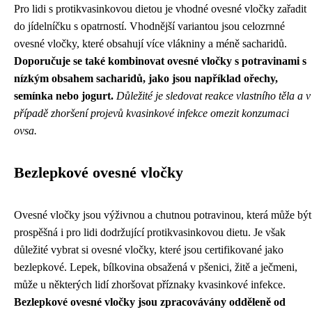
Pro lidi s protikvasinkovou dietou je vhodné ovesné vločky zařadit
do jídelníčku s opatrností. Vhodnější variantou jsou celozrnné
ovesné vločky, které obsahují více vlákniny a méně sacharidů.
Doporučuje se také kombinovat ovesné vločky s potravinami s
nízkým obsahem sacharidů, jako jsou například ořechy,
semínka nebo jogurt.
Důležité je sledovat reakce vlastního těla a v
případě zhoršení projevů kvasinkové infekce omezit konzumaci
ovsa.
Bezlepkové ovesné vločky
Ovesné vločky jsou výživnou a chutnou potravinou, která může být
prospěšná i pro lidi dodržující protikvasinkovou dietu. Je však
důležité vybrat si ovesné vločky, které jsou certifikované jako
bezlepkové. Lepek, bílkovina obsažená v pšenici, žitě a ječmeni,
může u některých lidí zhoršovat příznaky kvasinkové infekce.
Bezlepkové ovesné vločky jsou zpracovávány odděleně od