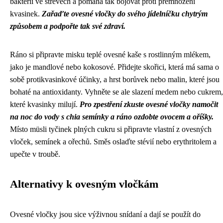
bakterií ve střevech a pomáhá tak bojovat proti přemnožení
kvasinek.
Zařaďte ovesné vločky do svého jídelníčku chytrým
způsobem a podpořte tak své zdraví.
Ráno si připravte misku teplé ovesné kaše s rostlinným mlékem,
jako je mandlové nebo kokosové. Přidejte skořici, která má sama o
sobě protikvasinkové účinky, a hrst borůvek nebo malin, které jsou
bohaté na antioxidanty. Vyhněte se ale slazení medem nebo cukrem,
které kvasinky milují.
Pro zpestření zkuste ovesné vločky namočit
na noc do vody s chia semínky a ráno ozdobte ovocem a oříšky.
Místo müsli tyčinek plných cukru si připravte vlastní z ovesných
vloček, semínek a ořechů. Směs oslaďte stévií nebo erythritolem a
upečte v troubě.
Alternativy k ovesným vločkám
Ovesné vločky jsou sice výživnou snídaní a dají se použít do