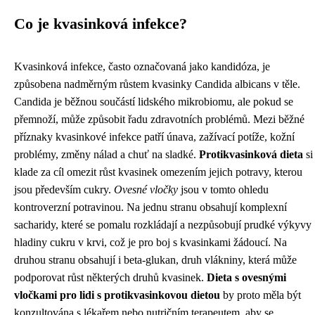
Co je kvasinková infekce?
Kvasinková infekce, často označovaná jako kandidóza, je
způsobena nadměrným růstem kvasinky Candida albicans v těle.
Candida je běžnou součástí lidského mikrobiomu, ale pokud se
přemnoží, může způsobit řadu zdravotních problémů. Mezi běžné
příznaky kvasinkové infekce patří únava, zažívací potíže, kožní
problémy, změny nálad a chuť na sladké.
Protikvasinková dieta
si
klade za cíl omezit růst kvasinek omezením jejich potravy, kterou
jsou především cukry.
Ovesné vločky
jsou v tomto ohledu
kontroverzní potravinou. Na jednu stranu obsahují komplexní
sacharidy, které se pomalu rozkládají a nezpůsobují prudké výkyvy
hladiny cukru v krvi, což je pro boj s kvasinkami žádoucí. Na
druhou stranu obsahují i ​​beta-glukan, druh vlákniny, která může
podporovat růst některých druhů kvasinek.
Dieta s ovesnými
vločkami pro lidi s protikvasinkovou dietou
by proto měla být
konzultována s lékařem nebo nutričním terapeutem, aby se