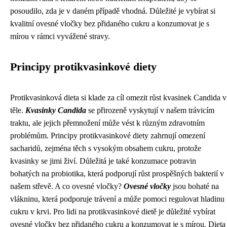
posoudilo, zda je v daném případě vhodná. Důležité je vybírat si
kvalitní ovesné vločky bez přidaného cukru a konzumovat je s
mírou v rámci vyvážené stravy.
Principy protikvasinkové diety
Protikvasinková dieta si klade za cíl omezit růst kvasinek Candida v
těle.
Kvasinky Candida
se přirozeně vyskytují v našem trávicím
traktu, ale jejich přemnožení může vést k různým zdravotním
problémům. Principy protikvasinkové diety zahrnují omezení
sacharidů, zejména těch s vysokým obsahem cukru, protože
kvasinky se jimi živí. Důležitá je také konzumace potravin
bohatých na probiotika, která podporují růst prospěšných bakterií v
našem střevě. A co ovesné vločky?
Ovesné vločky
jsou bohaté na
vlákninu, která podporuje trávení a může pomoci regulovat hladinu
cukru v krvi. Pro lidi na protikvasinkové dietě je důležité vybírat
ovesné vločky bez přidaného cukru a konzumovat je s mírou. Dieta