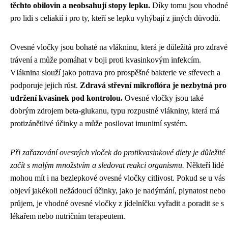
těchto obilovin a neobsahují stopy lepku.
Díky tomu jsou vhodné
pro lidi s celiakií i pro ty, kteří se lepku vyhýbají z jiných důvodů.
Ovesné vločky jsou bohaté na vlákninu, která je důležitá pro zdravé
trávení a může pomáhat v boji proti kvasinkovým infekcím.
Vláknina slouží jako potrava pro prospěšné bakterie ve střevech a
podporuje jejich růst.
Zdravá střevní mikroflóra je nezbytná pro
udržení kvasinek pod kontrolou.
Ovesné vločky jsou také
dobrým zdrojem beta-glukanu, typu rozpustné vlákniny, která má
protizánětlivé účinky a může posilovat imunitní systém.
Při zařazování ovesných vloček do protikvasinkové diety je důležité
začít s malým množstvím a sledovat reakci organismu.
Někteří lidé
mohou mít i na bezlepkové ovesné vločky citlivost. Pokud se u vás
objeví jakékoli nežádoucí účinky, jako je nadýmání, plynatost nebo
průjem, je vhodné ovesné vločky z jídelníčku vyřadit a poradit se s
lékařem nebo nutričním terapeutem.