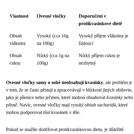
Vlastnost
Ovesné vločky
Doporučení v
protikvasinkové dietě
Obsah
Vysoký (cca 10g
Vysoký příjem vlákniny je
vlákniny
na 100g)
žádoucí
Obsah
Nízký (cca 1g na
Nízký příjem cukru je
cukru
100g)
nezbytný
Ovesné vločky samy o sobě neobsahují kvasinky
, ale problém je
v tom, že se často pěstují a zpracovávají v blízkosti jiných obilovin,
jako je pšenice nebo ječmen, které mohou obsahovat
kvasinky nebo
plísně
. Navíc, ovesné vločky mají
vysoký obsah sacharidů
, které
mohou podporovat růst kvasinek v těle.
Pokud se snažíte dodržovat protikvasinkovou dietu, je důležité