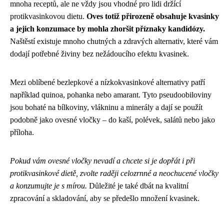
mnoha receptů, ale ne vždy jsou vhodné pro lidi držící
protikvasinkovou dietu.
Oves totiž přirozeně obsahuje kvasinky
a jejich konzumace by mohla zhoršit příznaky kandidózy.
Naštěstí existuje mnoho chutných a zdravých alternativ, které vám
dodají potřebné živiny bez nežádoucího efektu kvasinek.
Mezi oblíbené bezlepkové a nízkokvasinkové alternativy patří
například quinoa, pohanka nebo amarant. Tyto pseudoobiloviny
jsou bohaté na bílkoviny, vlákninu a minerály a dají se použít
podobně jako ovesné vločky – do kaší, polévek, salátů nebo jako
příloha.
Pokud vám ovesné vločky nevadí a chcete si je dopřát i při
protikvasinkové dietě, zvolte raději celozrnné a neochucené vločky
a konzumujte je s mírou.
Důležité je také dbát na kvalitní
zpracování a skladování, aby se předešlo množení kvasinek.