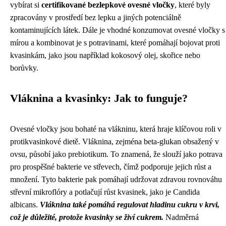
vybírat si
certifikované bezlepkové ovesné vločky
, které byly
zpracovány v prostředí bez lepku a jiných potenciálně
kontaminujících látek. Dále je vhodné konzumovat ovesné vločky s
mírou a kombinovat je s potravinami, které pomáhají bojovat proti
kvasinkám, jako jsou například kokosový olej, skořice nebo
borůvky.
Vláknina a kvasinky: Jak to funguje?
Ovesné vločky jsou bohaté na vlákninu, která hraje klíčovou roli v
protikvasinkové dietě. Vláknina, zejména beta-glukan obsažený v
ovsu, působí jako prebiotikum. To znamená, že slouží jako potrava
pro prospěšné bakterie ve střevech, čímž podporuje jejich růst a
množení. Tyto bakterie pak pomáhají udržovat zdravou rovnováhu
střevní mikroflóry a potlačují růst kvasinek, jako je Candida
albicans.
Vláknina také pomáhá regulovat hladinu cukru v krvi,
což je důležité, protože kvasinky se živí cukrem.
Nadměrná