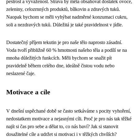
pestrost a vyváženost. Strava by měla obsahovat dostatek ovoce,
zeleniny, celozrnných produktů, bílkovin a zdravých tuků.
Naopak bychom se měli vyhýbat nadměrné konzumaci cukru,
soli a nezdravých tuků. Důležitá je také pravidelnost v jídle.
Dostatečný příjem tekutin je pro naše tělo naprosto zásadní.
Voda tvoří přibližně 60 % hmotnosti našeho těla a podílí se na
mnoha důležitých funkcích. Měli bychom se snažit pít
pravidelně během celého dne, ideálně čistou vodu nebo
neslazené čaje.
Motivace a cíle
V dnešní uspěchané době se často setkáváme s pocity vyhoření,
nedostatkem motivace a nejasnými cíli. Proč je pro nás tak těžké
najít si čas pro sebe a dělat to, co nás baví? Jak si stanovit
dosažitelné cíle a udržet si motivaci i v těžkých chvílích?