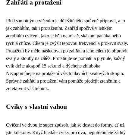
Zahřátí a protažení
Před samotným cvičením je důležité tělo správně připravit, a to
jak zahřátím, tak i protažením. Zahřátí spočívá v lehkém
aerobním cvičení, jako je běh na místě, skákání panáka nebo
rychlá chůze. Cílem je zvýšit tepovou frekvenci a prokrvit svaly.
Protažení by mělo následovat po zahřátí a jeho cílem je připravit
svaly a klouby na zátěž. Protahujte se pomalu a plynule, každý
cvik držte alespoň 15 sekund a dýchejte zhluboka.
Nezapomínejte na protažení všech hlavních svalových skupin.
Správné zahřátí a protažení vám pomůže předejít zraněním a
zefektivnit váš trénink.
Cviky s vlastní vahou
Cvičení ve dvou je super způsob, jak se dostat do formy, ať už
jste kdekoliv. Když hledáte
cviky pro dva
, nepotřebujete žádný