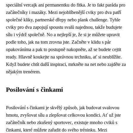
speciální vercajk ani permanentku do fitka. Je to fakt paráda pro
začátečníky i mazáky. Mezi nejoblíbenější cviky pro dva patří
společné kliky, partnerské dřepy nebo plank challenge. Tyhle
cviky pro dva zapojují spoustu svalů najednou, takže budujete
sílu i výdrž společně. No a nejlepší je, že si je můžete upravit
podle toho, jak na tom zrovna jste. Začněte v klidu s pár
opakováníma a pak to postupně nakopněte, až se budete cejtit
ready. Hlavně koukejte na správnou techniku, ať si neublížíte.
Když budete chtít další inspiraci, mrkněte na net nebo zajděte za
nějakým trenérem.
Posilování s činkami
Posilování s činkami je skvělý způsob, jak budovat svalovou
hmotu, zvyšovat sílu a zlepšovat celkovou kondici. Ať už jste
začátečník nebo zkušený sportovec, existuje mnoho cviků s
činkami, které můžete zařadit do svého tréninku. Mezi