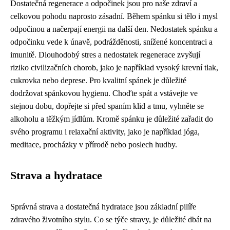
Dostatečná regenerace a odpočinek jsou pro naše zdraví a
celkovou pohodu naprosto zásadní. Během spánku si tělo i mysl
odpočinou a načerpají energii na další den. Nedostatek spánku a
odpočinku vede k únavě, podrážděnosti, snížené koncentraci a
imunitě. Dlouhodobý stres a nedostatek regenerace zvyšují
riziko civilizačních chorob, jako je například vysoký krevní tlak,
cukrovka nebo deprese. Pro kvalitní spánek je důležité
dodržovat spánkovou hygienu. Choďte spát a vstávejte ve
stejnou dobu, dopřejte si před spaním klid a tmu, vyhněte se
alkoholu a těžkým jídlům. Kromě spánku je důležité zařadit do
svého programu i relaxační aktivity, jako je například jóga,
meditace, procházky v přírodě nebo poslech hudby.
Strava a hydratace
Správná strava a dostatečná hydratace jsou základní pilíře
zdravého životního stylu. Co se týče stravy, je důležité dbát na