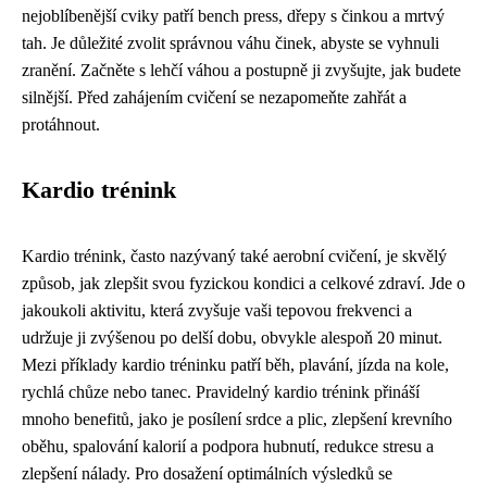
nejoblíbenější cviky patří bench press, dřepy s činkou a mrtvý
tah. Je důležité zvolit správnou váhu činek, abyste se vyhnuli
zranění. Začněte s lehčí váhou a postupně ji zvyšujte, jak budete
silnější. Před zahájením cvičení se nezapomeňte zahřát a
protáhnout.
Kardio trénink
Kardio trénink, často nazývaný také aerobní cvičení, je skvělý
způsob, jak zlepšit svou fyzickou kondici a celkové zdraví. Jde o
jakoukoli aktivitu, která zvyšuje vaši tepovou frekvenci a
udržuje ji zvýšenou po delší dobu, obvykle alespoň 20 minut.
Mezi příklady kardio tréninku patří běh, plavání, jízda na kole,
rychlá chůze nebo tanec. Pravidelný kardio trénink přináší
mnoho benefitů, jako je posílení srdce a plic, zlepšení krevního
oběhu, spalování kalorií a podpora hubnutí, redukce stresu a
zlepšení nálady. Pro dosažení optimálních výsledků se