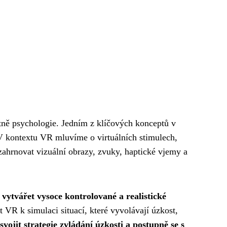
včetně psychologie. Jedním z klíčových konceptů v
 V kontextu VR mluvíme o virtuálních stimulech,
zahrnovat vizuální obrazy, zvuky, haptické vjemy a
tvářet vysoce kontrolované a realistické
VR k simulaci situací, které vyvolávají úzkost,
jit strategie zvládání úzkosti a postupně se s