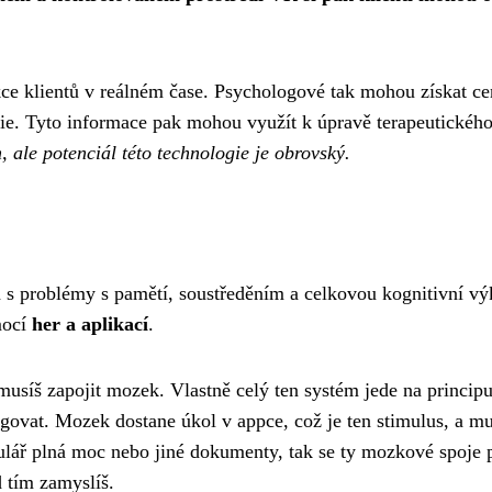
akce klientů v reálném čase. Psychologové tak mohou získat ce
apie. Tyto informace pak mohou využít k úpravě terapeutickéh
h, ale potenciál této technologie je obrovský.
 s problémy s pamětí, soustředěním a celkovou kognitivní výk
mocí
her a aplikací
.
musíš zapojit mozek. Vlastně celý ten systém jede na princip
govat. Mozek dostane úkol v appce, což je ten stimulus, a mu
ulář plná moc nebo jiné dokumenty, tak se ty mozkové spoje p
d tím zamyslíš.