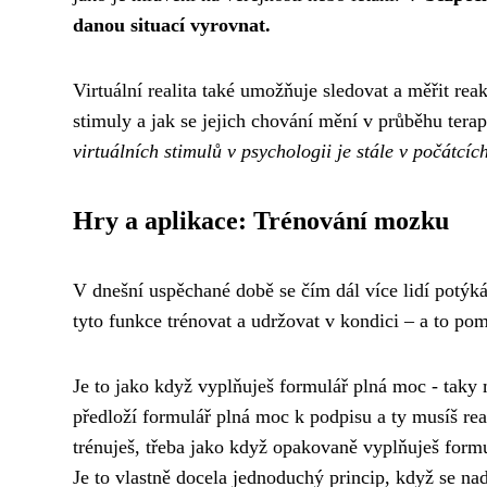
danou situací vyrovnat.
Virtuální realita také umožňuje sledovat a měřit re
stimuly a jak se jejich chování mění v průběhu ter
virtuálních stimulů v psychologii je stále v počátcíc
Hry a aplikace: Trénování mozku
V dnešní uspěchané době se čím dál více lidí potýká
tyto funkce trénovat a udržovat v kondici – a to po
Je to jako když vyplňuješ
formulář plná moc
- taky 
předloží formulář plná moc k podpisu a ty musíš rea
trénuješ, třeba jako když opakovaně vyplňuješ form
Je to vlastně docela jednoduchý princip, když se na