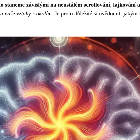
no staneme závislými na neustálém scrollování, lajkování 
na naše vztahy s okolím.
Je proto důležité si uvědomit, jakým 