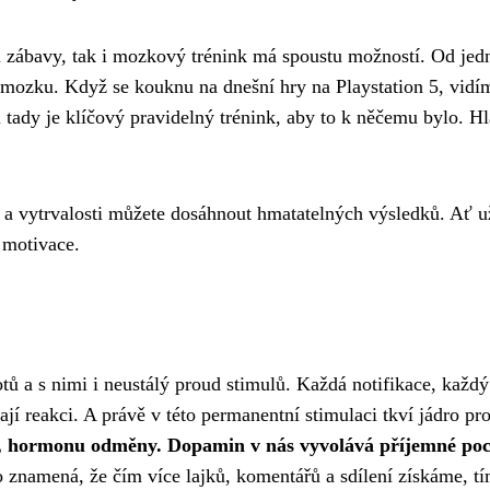
álu zábavy, tak i mozkový trénink má spoustu možností. Od j
í mozku. Když se kouknu na dnešní
hry na Playstation 5
, vidí
 i tady je klíčový pravidelný trénink, aby to k něčemu bylo. H
ti a vytrvalosti můžete dosáhnout hmatatelných výsledků. Ať u
 motivace.
votů a s nimi i neustálý proud stimulů. Každá notifikace, kaž
ají reakci. A právě v této permanentní stimulaci tkví jádro p
, hormonu odměny. Dopamin v nás vyvolává příjemné pocit
o znamená, že čím více lajků, komentářů a sdílení získáme, 