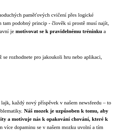
ednoduchých paměťových cvičení přes logické
m tam podobný princip - člověk si prostě musí najít,
lavní je
motivovat se k pravidelnému tréninku
a
ž se rozhodnete pro jakoukoli hru nebo aplikaci,
dý lajk, každý nový příspěvek v našem newsfeedu – to
roblematiky.
Náš mozek je uzpůsoben k tomu, aby
y a motivuje nás k opakování chování, které k
tím více dopaminu se v našem mozku uvolní a tím