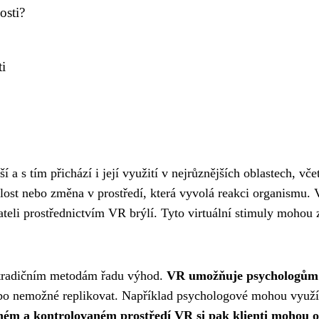
osti?
ti
ší a s tím přichází i její využití v nejrůznějších oblastech, 
álost nebo změna v prostředí, která vyvolá reakci organismu.
teli prostřednictvím VR brýlí. Tyto virtuální stimuly mohou 
i tradičním metodám řadu výhod.
VR umožňuje psychologům vy
ebo nemožné replikovat. Například psychologové mohou využít 
ém a kontrolovaném prostředí VR si pak klienti mohou osvo