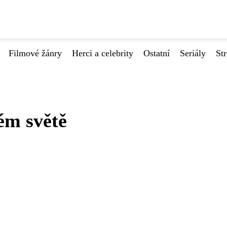
Filmové žánry
Herci a celebrity
Ostatní
Seriály
St
ém světě