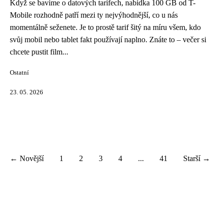
Když se bavíme o datových tarifech, nabídka 100 GB od T-
Mobile rozhodně patří mezi ty nejvýhodnější, co u nás
momentálně seženete. Je to prostě tarif šitý na míru všem, kdo
svůj mobil nebo tablet fakt používají naplno. Znáte to – večer si
chcete pustit film...
Ostatní
23. 05. 2026
← Novější
1
2
3
4
...
41
Starší →